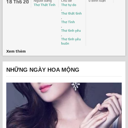
Người đăng
Chủ đề
0 Bình luận
18 Th6 20
Thơ Thất Tình
Thơ tự do
,
Thơ thất tình
,
Thơ Tình
,
Thơ tình yêu
,
Thơ tình yêu
buồn
Xem thêm
NHỮNG NGÀY HOA MỘNG