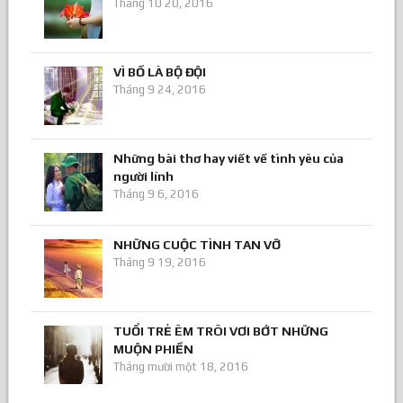
Tháng 10 20, 2016
VÌ BỐ LÀ BỘ ĐỘI
Tháng 9 24, 2016
Những bài thơ hay viết về tình yêu của
người lính
Tháng 9 6, 2016
NHỮNG CUỘC TÌNH TAN VỠ
Tháng 9 19, 2016
TUỔI TRẺ ÊM TRÔI VƠI BỚT NHỮNG
MUỘN PHIỀN
Tháng mười một 18, 2016