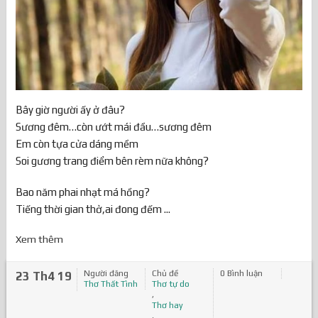
Bây giờ người ấy ở đâu?
Sương đêm…còn ướt mái đầu…sương đêm
Em còn tựa cửa dáng mềm
Soi gương trang điểm bên rèm nữa không?
Bao năm phai nhạt má hồng?
Tiếng thời gian thở,ai đong đếm ...
Xem thêm
Người đăng
Chủ đề
0 Bình luận
23 Th4 19
Thơ Thất Tình
Thơ tự do
,
Thơ hay
,