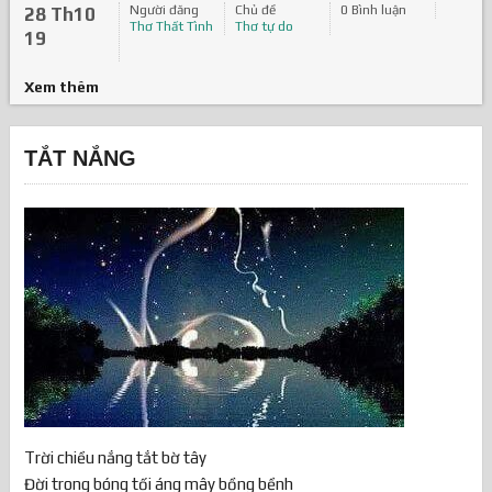
Người đăng
Chủ đề
0 Bình luận
28 Th10
Thơ Thất Tình
Thơ tự do
19
Xem thêm
TẮT NẮNG
Trời chiều nắng tắt bờ tây
Đời trong bóng tối áng mây bồng bềnh