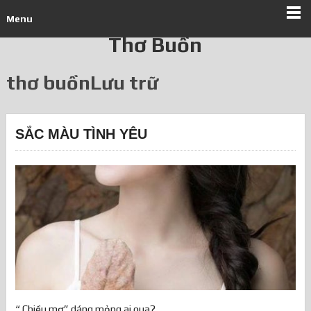
Menu
Thơ Buồn
thơ buồnLưu trữ
SẮC MÀU TÌNH YÊU
“ Chiều mơ” dáng mỏng ai qua?