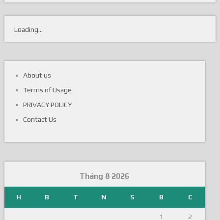
Loading...
About us
Terms of Usage
PRIVACY POLICY
Contact Us
Tháng 8 2026
H
B
T
N
S
B
C
1
2