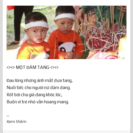
<><> MỘT ĐÁM TANG <><>
Đau lòng những ánh mắt đưa tang,
Nuối tiếc cho người nữ đảm đang.
Xót bởi cha già đang khóc lóc,
Buồn vì trẻ nhỏ vẫn hoang mang.
...
Xem thêm