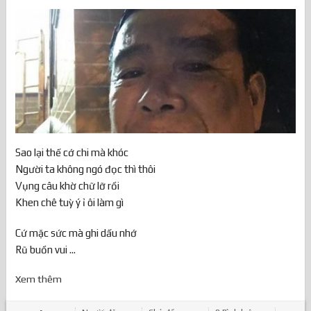
Sao lại thế cớ chi mà khóc
Người ta không ngó đọc thì thôi
Vụng câu khờ chữ lỡ rồi
Khen chê tuỳ ý ỉ ôi làm gì
Cứ mặc sức mà ghi dấu nhớ
Rũ buồn vui ...
Xem thêm