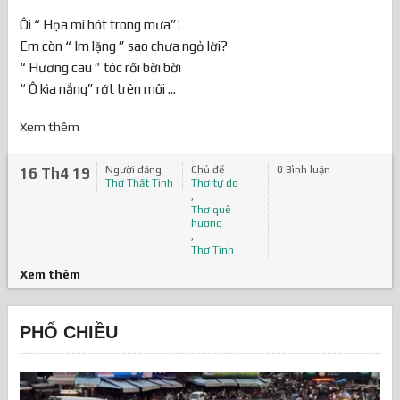
Ôi “ Họa mi hót trong mưa”!
Em còn “ Im lặng ” sao chưa ngỏ lời?
“ Hương cau ” tóc rối bời bời
“ Ô kìa nắng” rớt trên môi ...
Xem thêm
Người đăng
Chủ đề
0 Bình luận
16 Th4 19
Thơ Thất Tình
Thơ tự do
,
Thơ quê
hương
,
Thơ Tình
Xem thêm
PHỐ CHIỀU