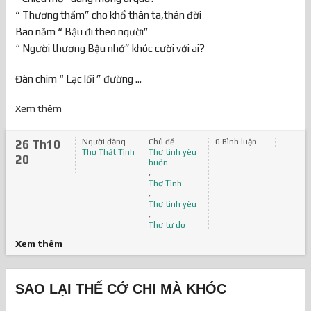
“ Thương thầm” cho khổ thân ta,thân đời
Bao năm “ Bậu đi theo người”
“ Người thương Bậu nhớ” khóc cười với ai?
Đàn chim “ Lạc lối ” đường ...
Xem thêm
Người đăng
Chủ đề
0 Bình luận
26 Th10
Thơ Thất Tình
Thơ tình yêu
20
buồn
,
Thơ Tình
,
Thơ tình yêu
,
Thơ tự do
Xem thêm
SAO LẠI THẾ CỚ CHI MÀ KHÓC