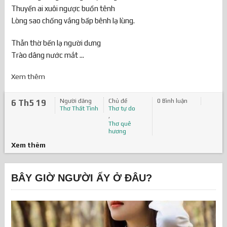
Thuyền ai xuôi ngược buồn tênh
Lòng sao chống vắng bấp bênh lạ lùng.
Thẫn thờ bến lạ người dưng
Trào dâng nước mắt ...
Xem thêm
Người đăng
Chủ đề
0 Bình luận
6 Th5 19
Thơ Thất Tình
Thơ tự do
,
Thơ quê
hương
Xem thêm
BÂY GIỜ NGƯỜI ẤY Ở ĐÂU?