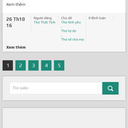
Xem thêm
Người đăng
Chủ đề
0 Bình luận
26 Th10
Thơ Thất Tình
Thơ tình yêu
16
,
Thơ tự do
,
Thơ về cha mẹ
Xem thêm
1
2
3
4
5