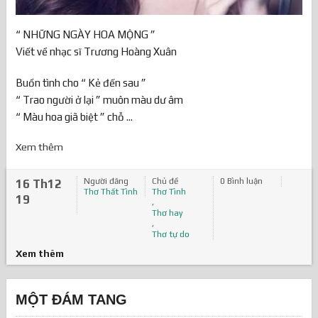
“ NHỮNG NGÀY HOA MỘNG ”
Viết về nhạc sĩ Trương Hoàng Xuân
Buồn tình cho “ Kẻ đến sau ”
“ Trao người ở lại ” muôn màu dư âm
“ Màu hoa giã biệt ” chỗ ...
Xem thêm
Người đăng
Chủ đề
0 Bình luận
16 Th12
Thơ Thất Tình
Thơ Tình
19
,
Thơ hay
,
Thơ tự do
Xem thêm
MỘT ĐÁM TANG