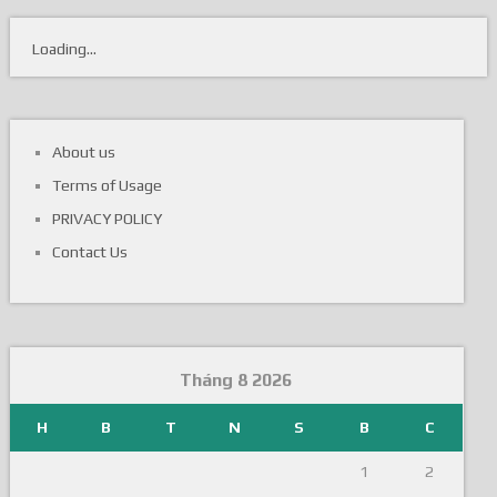
Loading...
About us
Terms of Usage
PRIVACY POLICY
Contact Us
Tháng 8 2026
H
B
T
N
S
B
C
1
2