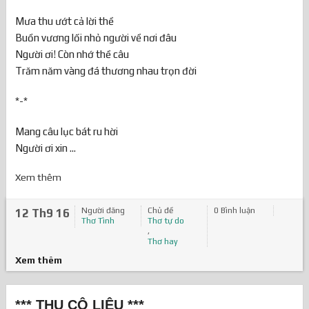
Mưa thu ướt cả lời thề
Buồn vương lối nhỏ người về nơi đâu
Người ơi! Còn nhớ thề câu
Trăm năm vàng đá thương nhau trọn đời
*-*
Mang câu lục bát ru hời
Người ơi xin ...
Xem thêm
Người đăng
Chủ đề
0 Bình luận
12 Th9 16
Thơ Tình
Thơ tự do
,
Thơ hay
Xem thêm
*** THU CÔ LIÊU ***