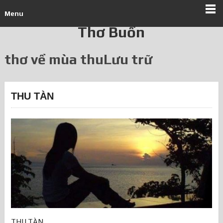
Menu
Thơ Buồn
thơ về mùa thuLưu trữ
THU TÀN
THU TÀN