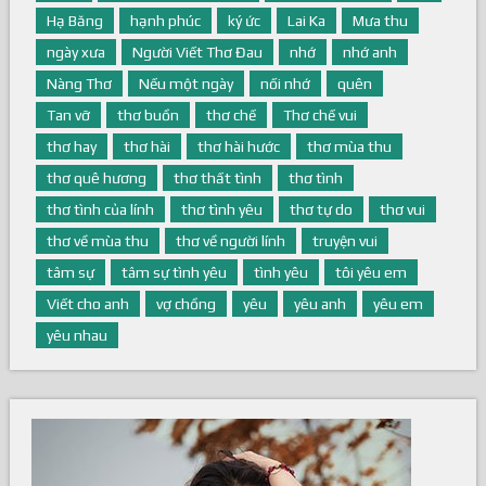
Hạ Băng
hạnh phúc
ký ức
Lai Ka
Mưa thu
ngày xưa
Người Viết Thơ Đau
nhớ
nhớ anh
Nàng Thơ
Nếu một ngày
nối nhớ
quên
Tan vỡ
thơ buồn
thơ chế
Thơ chế vui
thơ hay
thơ hài
thơ hài hước
thơ mùa thu
thơ quê hương
thơ thất tình
thơ tình
thơ tình của lính
thơ tình yêu
thơ tự do
thơ vui
thơ về mùa thu
thơ về người lính
truyện vui
tâm sự
tâm sự tình yêu
tình yêu
tôi yêu em
Viết cho anh
vợ chồng
yêu
yêu anh
yêu em
yêu nhau