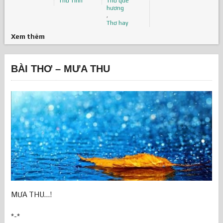
Thơ Tình
Thơ quê
hương
,
Thơ hay
Xem thêm
BÀI THƠ – MƯA THU
MƯA THU…!
*-*