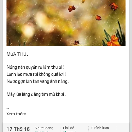
MƯA THU .
Nồng nàn quyến rũ lắm thu ơi !
Lạnh lẽo mưa rơi không quá lời !
Nước gợn lăn tăn vàng ánh nắng .
Mây lùa lãng đãng tím mù khơi .
...
Xem thêm
Người đăng
Chủ đề
0 Bình luận
17 Th9 16