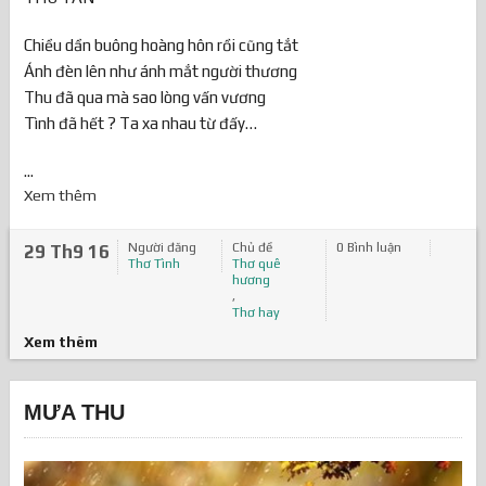
Chiều dần buông hoàng hôn rồi cũng tắt
Ánh đèn lên như ánh mắt người thương
Thu đã qua mà sao lòng vấn vương
Tình đã hết ? Ta xa nhau từ đấy…
...
Xem thêm
Người đăng
Chủ đề
0 Bình luận
29 Th9 16
Thơ Tình
Thơ quê
hương
,
Thơ hay
Xem thêm
MƯA THU