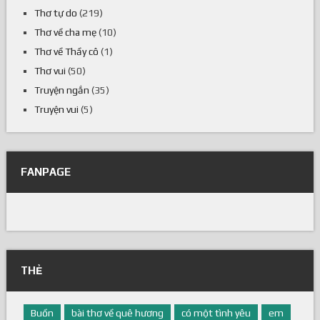
Thơ tự do
(219)
Thơ về cha mẹ
(10)
Thơ về Thầy cô
(1)
Thơ vui
(50)
Truyện ngắn
(35)
Truyện vui
(5)
FANPAGE
THẺ
Buồn
bài thơ về quê hương
có một tình yêu
em