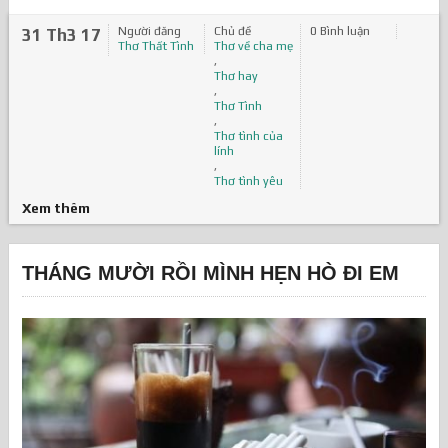
Người đăng
Chủ đề
0 Bình luận
31 Th3 17
Thơ Thất Tình
Thơ về cha mẹ
,
Thơ hay
,
Thơ Tình
,
Thơ tình của
lính
,
Thơ tình yêu
Xem thêm
THÁNG MƯỜI RỒI MÌNH HẸN HÒ ĐI EM