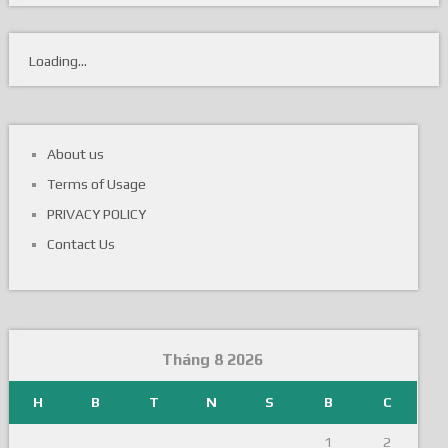
Loading...
About us
Terms of Usage
PRIVACY POLICY
Contact Us
Tháng 8 2026
H
B
T
N
S
B
C
1
2