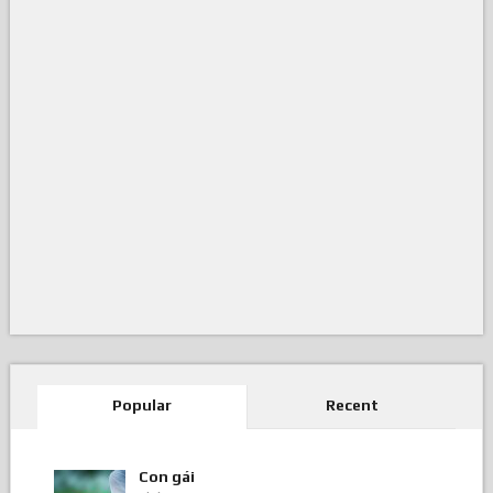
Popular
Recent
Con gái