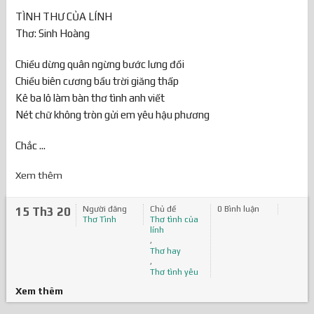
TÌNH THƯ CỦA LÍNH
Thơ: Sinh Hoàng
Chiều dừng quân ngừng bước lưng đồi
Chiều biên cương bầu trời giăng thấp
Kê ba lô làm bàn thơ tình anh viết
Nét chữ không tròn gửi em yêu hậu phương
Chắc ...
Xem thêm
Người đăng
Chủ đề
0 Bình luận
15 Th3 20
Thơ Tình
Thơ tình của
lính
,
Thơ hay
,
Thơ tình yêu
Xem thêm