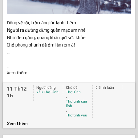
Đông về rồi, trời càng lúc lạnh thêm
Người ra đường đừng quên mặc ấm nhé
Nhớ đeo găng, quàng khăn giữ sức khỏe
Chớ phong phanh dễ ốm lắm em à!
.. .
...
Xem thêm
Người đăng
Chủ đề
0 Bình luận
11 Th12
Yêu Thơ Tình
Thơ Tình
16
,
Thơ tình của
lính
,
Thơ tình yêu
Xem thêm