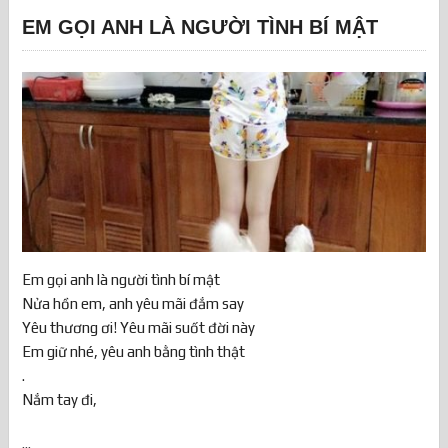
EM GỌI ANH LÀ NGƯỜI TÌNH BÍ MẬT
Em gọi anh là người tình bí mật
Nửa hồn em, anh yêu mãi đắm say
Yêu thương ơi! Yêu mãi suốt đời này
Em giữ nhé, yêu anh bằng tình thật
.
Nắm tay đi,
...