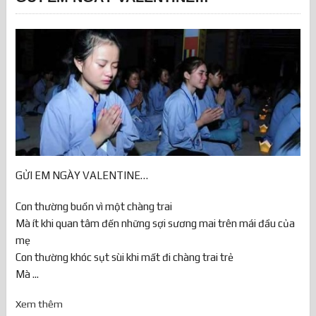
GỬI EM NGÀY VALENTINE…
Con thường buồn vì một chàng trai
Mà ít khi quan tâm đến những sợi sương mai trên mái đầu của
mẹ
Con thường khóc sụt sùi khi mất đi chàng trai trẻ
Mà ...
Xem thêm