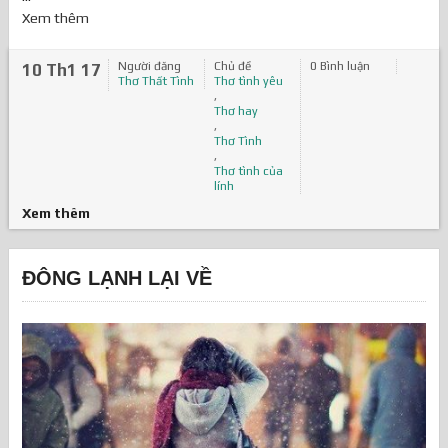
Xem thêm
Người đăng
Chủ đề
0 Bình luận
10 Th1 17
Thơ Thất Tình
Thơ tình yêu
,
Thơ hay
,
Thơ Tình
,
Thơ tình của
lính
Xem thêm
ĐÔNG LẠNH LẠI VỀ