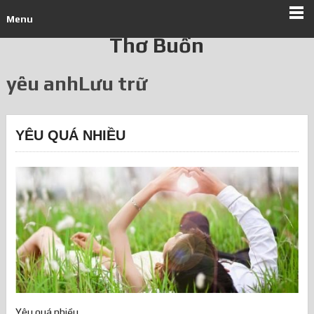
Menu
Thơ Buồn
yêu anhLưu trữ
YÊU QUÁ NHIỀU
Yêu quá nhiều