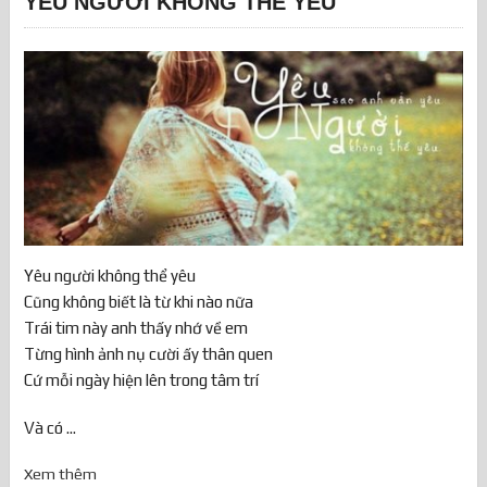
YÊU NGƯỜI KHÔNG THỂ YÊU
Yêu người không thể yêu
Cũng không biết là từ khi nào nữa
Trái tim này anh thấy nhớ về em
Từng hình ảnh nụ cười ấy thân quen
Cứ mỗi ngày hiện lên trong tâm trí
Và có ...
Xem thêm