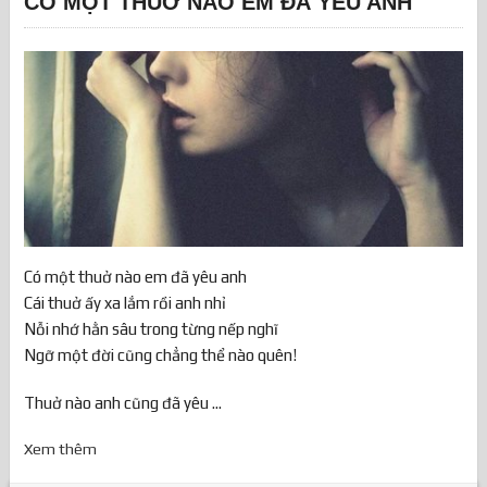
CÓ MỘT THUỞ NÀO EM ĐÃ YÊU ANH
Có một thuở nào em đã yêu anh
Cái thuở ấy xa lắm rồi anh nhỉ
Nỗi nhớ hằn sâu trong từng nếp nghĩ
Ngỡ một đời cũng chẳng thể nào quên!
Thuở nào anh cũng đã yêu ...
Xem thêm