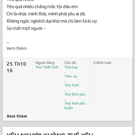
Yêu quá nhiều chẳng mắc tội đâu em
Chỉ là nhắc mình thôi, mình phải yêu ai đó.
Không ngốc nghếch dại khờ mà chỉ làm ta lo sợ.
Sợ mất một người –
...
Xem thêm
Người đăng
Chủ đề
0 Bình luận
25 Th10
Thơ Thất Tình
Thơ hay
16
,
Tâm sự
,
Thơ Tình
,
Thơ tình yêu
,
Thơ tình yêu
buồn
Xem thêm