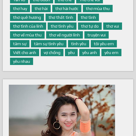
thơ hay
thơ hài
thơ hài hước
thơ mùa thu
thơ quê hương
thơ thất tình
thơ tình
thơ tình của lính
thơ tình yêu
thơ tự do
thơ vui
thơ về mùa thu
thơ về người lính
truyện vui
tâm sự
tâm sự tình yêu
tình yêu
tôi yêu em
Viết cho anh
vợ chồng
yêu
yêu anh
yêu em
yêu nhau