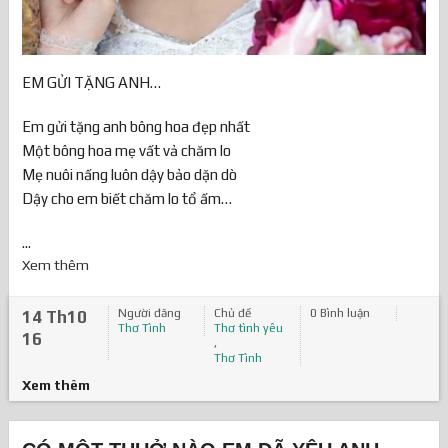
EM GỬI TẶNG ANH…
Em gửi tặng anh bông hoa đẹp nhất
Một bông hoa mẹ vất vả chăm lo
Mẹ nuôi nấng luôn dậy bảo dặn dò
Dậy cho em biết chăm lo tổ ấm…
...
Xem thêm
Người đăng
Chủ đề
0 Bình luận
14 Th10
Thơ Tình
Thơ tình yêu
16
,
Thơ Tình
Xem thêm