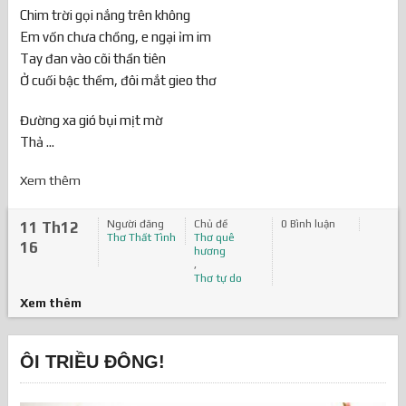
Chim trời gọi nắng trên không
Em vốn chưa chồng, e ngại ỉm im
Tay đan vào cõi thần tiên
Ở cuối bậc thềm, đôi mắt gieo thơ
Đường xa gió bụi mịt mờ
Thả ...
Xem thêm
Người đăng
Chủ đề
0 Bình luận
11 Th12
Thơ Thất Tình
Thơ quê
16
hương
,
Thơ tự do
Xem thêm
ÔI TRIỀU ĐÔNG!