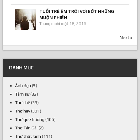
TUỔI TRẺ ÊM TRÔI VƠI BỚT NHỮNG
MUỘN PHIỀN
Tháng mười một 18, 2016
Next »
DANH MỤC
Ảnh đẹp
(5)
Tâm sự
(82)
Thơ chế
(33)
Thơ hay
(391)
Thơ quê hương
(106)
Thơ Tán Gái
(2)
Thơ thất tình
(111)