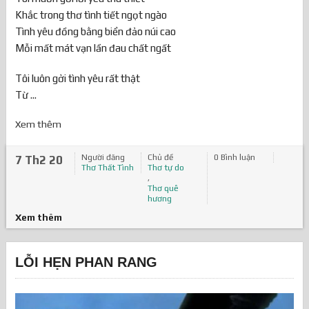
Khắc trong thơ tình tiết ngọt ngào
Tình yêu đồng bằng biển đảo núi cao
Mỗi mất mát vạn lần đau chất ngất
Tôi luôn gởi tình yêu rất thật
Từ ...
Xem thêm
Người đăng
Chủ đề
0 Bình luận
7 Th2 20
Thơ Thất Tình
Thơ tự do
,
Thơ quê
hương
Xem thêm
LỖI HẸN PHAN RANG