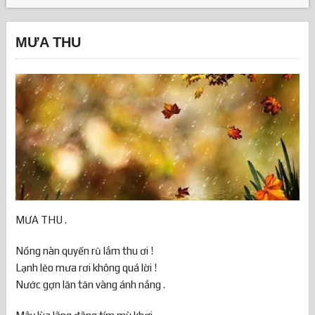
MƯA THU
MƯA THU .
Nồng nàn quyến rũ lắm thu ơi !
Lạnh lẽo mưa rơi không quá lời !
Nước gợn lăn tăn vàng ánh nắng .