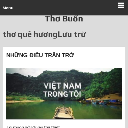
Menu
Thơ Buồn
thơ quê hươngLưu trữ
NHỮNG ĐIỀU TRĂN TRỞ
Tôi muốn gởi lời yêu tha thiết