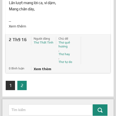
Lần lượt mang lời ca, ví dặm,
Mang chân dày,
...
Xem thêm
Người đăng
Chủ đề
2 Th9 16
Thơ Thất Tình
Thơ quê
hương
,
Thơ hay
,
Thơ tự do
0 Bình luận
Xem thêm
1
2