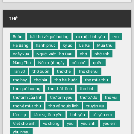
THẺ
Buồn
bài thơ về quê hương
có một tình yêu
em
Hạ Băng
hạnh phúc
ký ức
Lai Ka
Mưa thu
ngày xưa
Người Viết Thơ Đau
nhớ
nhớ anh
Nàng Thơ
Nếu một ngày
nối nhớ
quên
Tan vỡ
thơ buồn
thơ chế
Thơ chế vui
thơ hay
thơ hài
thơ hài hước
thơ mùa thu
thơ quê hương
thơ thất tình
thơ tình
thơ tình của lính
thơ tình yêu
thơ tự do
thơ vui
thơ về mùa thu
thơ về người lính
truyện vui
tâm sự
tâm sự tình yêu
tình yêu
tôi yêu em
Viết cho anh
vợ chồng
yêu
yêu anh
yêu em
yêu nhau