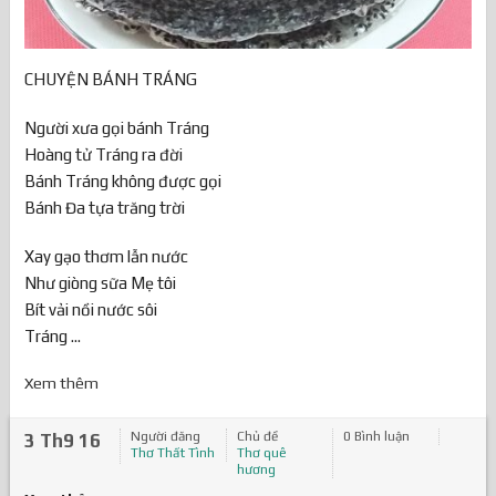
CHUYỆN BÁNH TRÁNG
Người xưa gọi bánh Tráng
Hoàng tử Tráng ra đời
Bánh Tráng không được gọi
Bánh Đa tựa trăng trời
Xay gạo thơm lẫn nước
Như giòng sữa Mẹ tôi
Bít vải nồi nước sôi
Tráng ...
Xem thêm
Người đăng
Chủ đề
0 Bình luận
3 Th9 16
Thơ Thất Tình
Thơ quê
hương