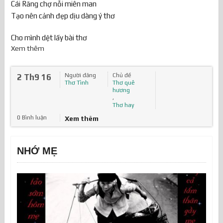
Cái Răng chợ nỗi miên man
Tạo nên cảnh đẹp dịu dàng ý thơ
Cho mình dệt lấy bài thơ
Xem thêm
Người đăng
Chủ đề
2 Th9 16
Thơ Tình
Thơ quê
hương
,
Thơ hay
0 Bình luận
Xem thêm
NHỚ MẸ