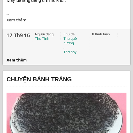
Mây lùa lãng đãng tím mù khơi .
...
Xem thêm
Người đăng
Chủ đề
0 Bình luận
17 Th9 16
Thơ Tình
Thơ quê
hương
,
Thơ hay
Xem thêm
CHUYỆN BÁNH TRÁNG