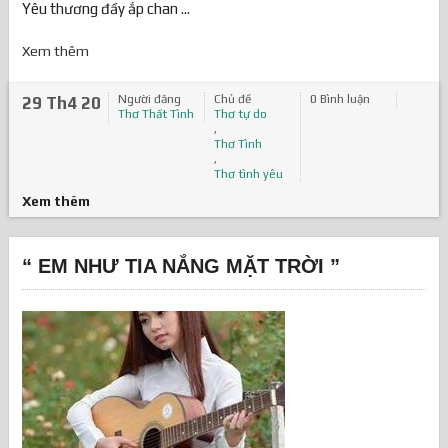
Yêu thương đầy ắp chan ...
Xem thêm
Người đăng
Chủ đề
0 Bình luận
29 Th4 20
Thơ Thất Tình
Thơ tự do
,
Thơ Tình
,
Thơ tình yêu
Xem thêm
“ EM NHƯ TIA NẮNG MẶT TRỜI ”