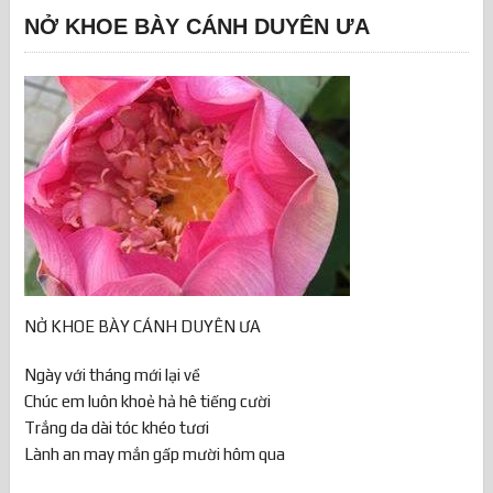
NỞ KHOE BÀY CÁNH DUYÊN ƯA
NỞ KHOE BÀY CÁNH DUYÊN ƯA
Ngày với tháng mới lại về
Chúc em luôn khoẻ hả hê tiếng cười
Trắng da dài tóc khéo tươi
Lành an may mắn gấp mười hôm qua