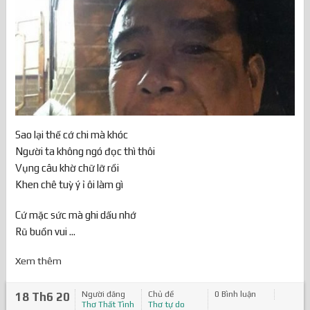
Sao lại thế cớ chi mà khóc
Người ta không ngó đọc thì thôi
Vụng câu khờ chữ lỡ rồi
Khen chê tuỳ ý ỉ ôi làm gì
Cứ mặc sức mà ghi dấu nhớ
Rũ buồn vui ...
Xem thêm
Người đăng
Chủ đề
0 Bình luận
18 Th6 20
Thơ Thất Tình
Thơ tự do