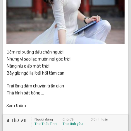
Đêm rơi xuống dấu chân người
Những vì sao lạc muôn nơi góc trời
Nâng niu e ấp một thời
Bây giờ ngồi lại bồi hồi tâm can
Trải lòng dăm chuyện trần gian
Thả hình bắt bóng ...
Xem thêm
Người đăng
Chủ đề
0 Bình luận
4 Th7 20
Thơ Thất Tình
Thơ tình yêu
,