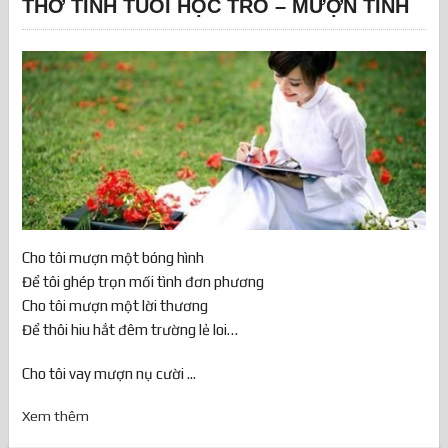
THƠ TÌNH TUỔI HỌC TRÒ – MƯỢN TÌNH
Cho tôi mượn một bóng hình
Để tôi ghép trọn mối tình đơn phương
Cho tôi mượn một lời thương
Để thôi hiu hắt đêm trường lẻ loi…
Cho tôi vay mượn nụ cười ...
Xem thêm