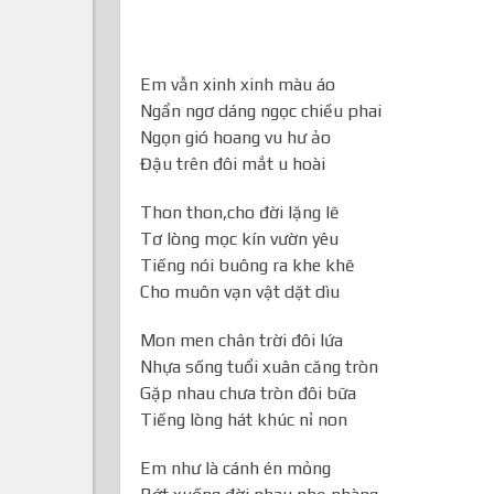
Em vẫn xinh xinh màu áo
Ngẩn ngơ dáng ngọc chiều phai
Ngọn gió hoang vu hư ảo
Đậu trên đôi mắt u hoài
Thon thon,cho đời lặng lẽ
Tơ lòng mọc kín vườn yêu
Tiếng nói buông ra khe khẽ
Cho muôn vạn vật dặt dìu
Mon men chân trời đôi lứa
Nhựa sống tuổi xuân căng tròn
Gặp nhau chưa tròn đôi bữa
Tiếng lòng hát khúc nỉ non
Em như là cánh én mỏng