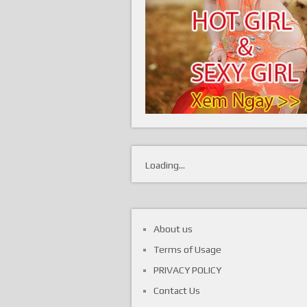
Loading...
About us
Terms of Usage
PRIVACY POLICY
Contact Us