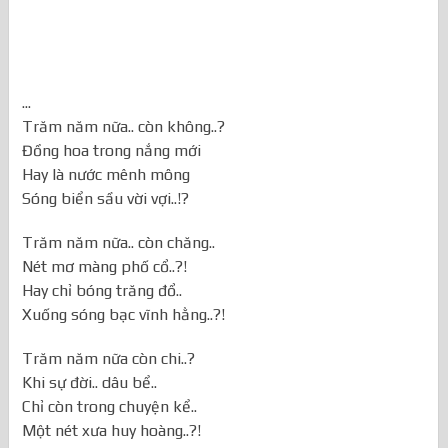
...
Trăm năm nữa.. còn không..?
Đồng hoa trong nắng mới
Hay là nước mênh mông
Sóng biển sầu vời vợi..!?
Trăm năm nữa.. còn chăng..
Nét mơ màng phố cổ..?!
Hay chỉ bóng trăng đổ..
Xuống sóng bạc vĩnh hằng..?!
Trăm năm nữa còn chi..?
Khi sự đời.. dâu bể..
Chỉ còn trong chuyện kể..
Một nét xưa huy hoàng..?!