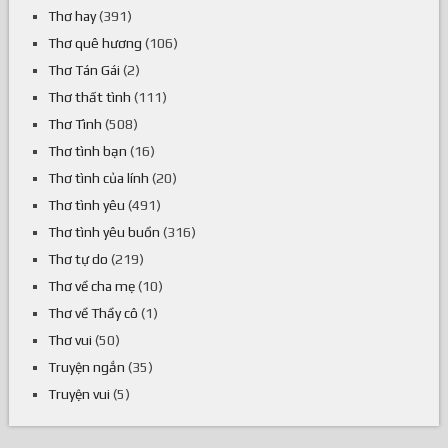
Thơ hay
(391)
Thơ quê hương
(106)
Thơ Tán Gái
(2)
Thơ thất tình
(111)
Thơ Tình
(508)
Thơ tình bạn
(16)
Thơ tình của lính
(20)
Thơ tình yêu
(491)
Thơ tình yêu buồn
(316)
Thơ tự do
(219)
Thơ về cha mẹ
(10)
Thơ về Thầy cô
(1)
Thơ vui
(50)
Truyện ngắn
(35)
Truyện vui
(5)