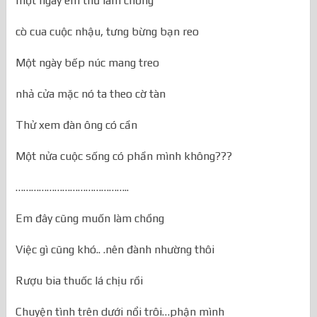
một ngày em thử làm chồng
cò cua cuộc nhậu, tưng bừng bạn reo
Một ngày bếp núc mang treo
nhả cửa mặc nó ta theo cờ tàn
Thử xem đàn ông có cần
Một nửa cuộc sống có phần mình không???
……………………………………..
Em đây cũng muốn làm chồng
Việc gì cũng khó.. .nên đành nhường thôi
Rượu bia thuốc lá chịu rồi
Chuyện tình trên dưới nổi trôi…phận mình