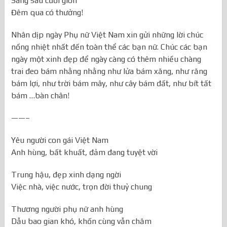
Sáng sau cười giòn
Đêm qua có thưởng!
Nhân dịp ngày Phụ nữ Việt Nam xin gửi những lời chúc
nồng nhiệt nhất đến toàn thể các bạn nữ. Chúc các bạn
ngày một xinh đẹp để ngày càng có thêm nhiều chàng
trai đeo bám nhằng nhằng như lửa bám xăng, như răng
bám lợi, như trời bám mây, như cây bám đất, như bít tất
bám …bàn chân!
——–
Yêu người con gái Việt Nam
Anh hùng, bất khuất, đảm đang tuyệt vời
Trung hậu, đẹp xinh dạng ngời
Việc nhà, việc nước, trọn đời thuỷ chung
Thương người phụ nữ anh hùng
Dẫu bao gian khó, khốn cùng vẫn chăm