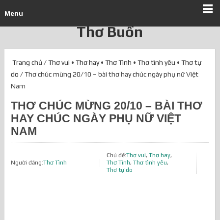
Menu
Thơ Buồn
Trang chủ
/
Thơ vui
•
Thơ hay
•
Thơ Tình
•
Thơ tình yêu
•
Thơ tự
do
/ Thơ chúc mừng 20/10 – bài thơ hay chúc ngày phụ nữ Việt
Nam
THƠ CHÚC MỪNG 20/10 – BÀI THƠ
HAY CHÚC NGÀY PHỤ NỮ VIỆT
NAM
Chủ đề:
Thơ vui
,
Thơ hay
,
Người đăng:
Thơ Tình
Thơ Tình
,
Thơ tình yêu
,
Thơ tự do