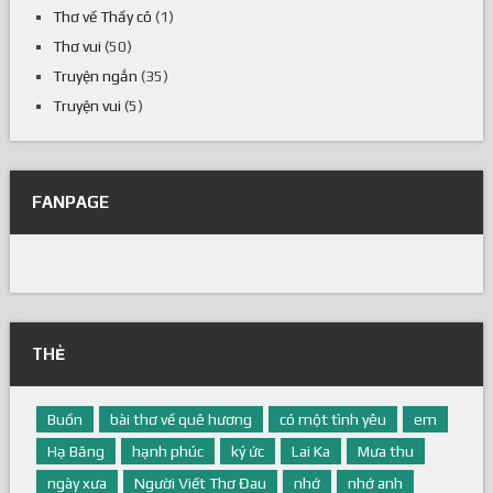
Thơ về Thầy cô
(1)
Thơ vui
(50)
Truyện ngắn
(35)
Truyện vui
(5)
FANPAGE
THẺ
Buồn
bài thơ về quê hương
có một tình yêu
em
Hạ Băng
hạnh phúc
ký ức
Lai Ka
Mưa thu
ngày xưa
Người Viết Thơ Đau
nhớ
nhớ anh