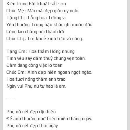
Kiên trung Bất khuất sắt son
Chúc Mẹ : Mãi mãi đẹp giòn uy nghi.
Tặng Chị : Lẵng hoa Tường vi
Yêu thương Trung hậu khắc ghi muôn đời.
Công lao chẳng nói thành lời
Chúc Chị : Trẻ khoẻ xinh tươi vô cùng.
Tặng Em : Hoa thắm Hồng nhung
Tình yêu say đắm thuỷ chung vẹn toàn.
Đảm đang công việc lo toan
Chúc Em : Xinh đẹp hiền ngoan ngọt ngào.
Hoa tươi nồng thắm anh trao
Ngày vui Phụ nữ tự hào là em.
——-
Phụ nữ nét đẹp dịu hiền
Để anh thương nhớ triền miên tháng ngày.
Phụ nữ nét đẹp thơi ngây