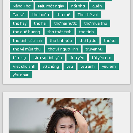
Nàng Thơ
Nếu một ngày
nối nhớ
quên
Tan vỡ
thơ buồn
thơ chế
Thơ chế vui
thơ hay
thơ hài
thơ hài hước
thơ mùa thu
thơ quê hương
thơ thất tình
thơ tình
thơ tình của lính
thơ tình yêu
thơ tự do
thơ vui
thơ về mùa thu
thơ về người lính
truyện vui
tâm sự
tâm sự tình yêu
tình yêu
tôi yêu em
Viết cho anh
vợ chồng
yêu
yêu anh
yêu em
yêu nhau