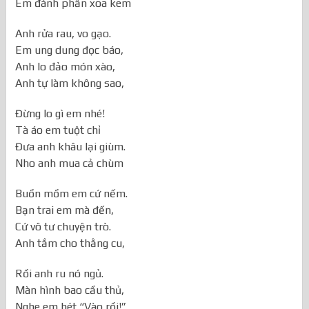
Em đánh phấn xoa kem
Anh rửa rau, vo gạo.
Em ung dung đọc báo,
Anh lo đảo món xào,
Anh tự làm không sao,
Đừng lo gì em nhé!
Tà áo em tuột chỉ
Đưa anh khâu lại giùm.
Nho anh mua cả chùm
Buồn mồm em cứ nếm.
Bạn trai em mà đến,
Cứ vô tư chuyện trò.
Anh tắm cho thằng cu,
Rồi anh ru nó ngủ.
Màn hình bao cầu thủ,
Nghe em hét “Vào rồi!”