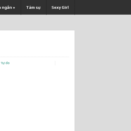
n ngắn
»
Tâm sự
Sexy Girl
 tự do