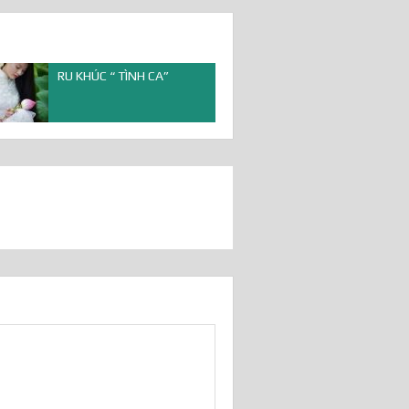
RU KHÚC “ TÌNH CA”