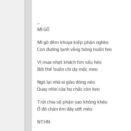
...
MÌ GÕ
Mì gõ đêm khuya kiếp phận nghèo
Con đường lạnh vắng bóng buồn teo
Vì mưa nhạt khách tim sầu héo
Bởi thế buồn chi dạ mốc meo
Ngó lại nhà ai giàu đóng nẻo
Quay nhìn cửa họ chắc còn keo
Trời chia số phận sao không khéo
Ở đó chăn êm đây ướt mèo
NTHN