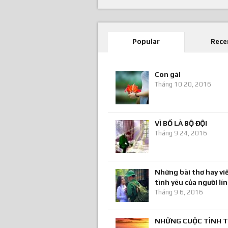
Popular
Rece
Con gái
Tháng 10 20, 2016
VÌ BỐ LÀ BỘ ĐỘI
Tháng 9 24, 2016
Những bài thơ hay viế
tình yêu của người lí
Tháng 9 6, 2016
NHỮNG CUỘC TÌNH T