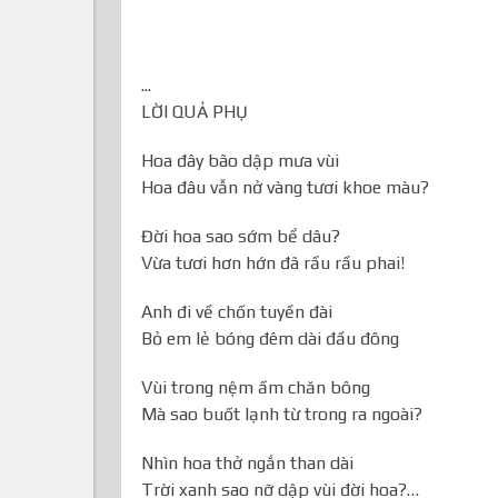
...
LỜI QUẢ PHỤ
Hoa đây bão dập mưa vùi
Hoa đâu vẫn nở vàng tươi khoe màu?
Đời hoa sao sớm bể dâu?
Vừa tươi hơn hớn đã rầu rầu phai!
Anh đi về chốn tuyền đài
Bỏ em lẻ bóng đêm dài đầu đông
Vùi trong nệm ấm chăn bông
Mà sao buốt lạnh từ trong ra ngoài?
Nhìn hoa thở ngắn than dài
Trời xanh sao nỡ dập vùi đời hoa?…