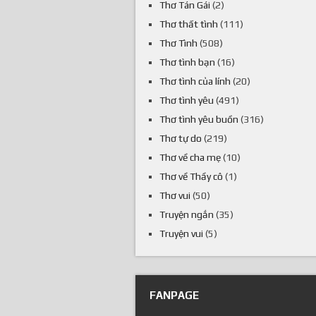
Thơ Tán Gái
(2)
Thơ thất tình
(111)
Thơ Tình
(508)
Thơ tình bạn
(16)
Thơ tình của lính
(20)
Thơ tình yêu
(491)
Thơ tình yêu buồn
(316)
Thơ tự do
(219)
Thơ về cha mẹ
(10)
Thơ về Thầy cô
(1)
Thơ vui
(50)
Truyện ngắn
(35)
Truyện vui
(5)
FANPAGE