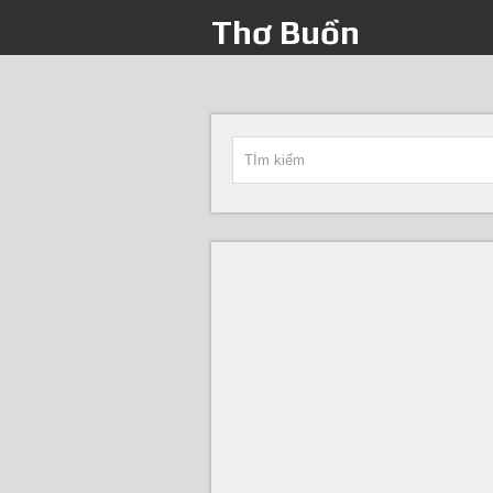
Thơ Buồn