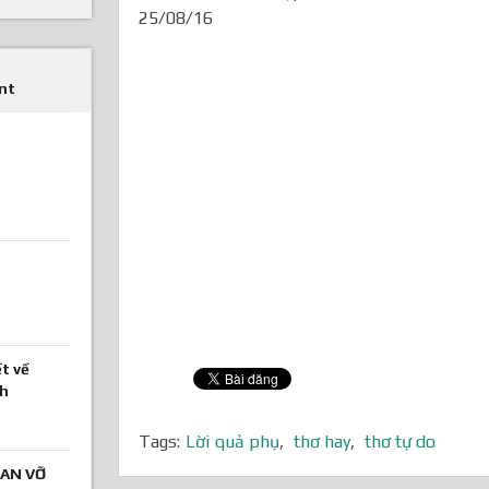
25/08/16
nt
t về
nh
Tags:
Lời quả phụ
,
thơ hay
,
thơ tự do
AN VỠ