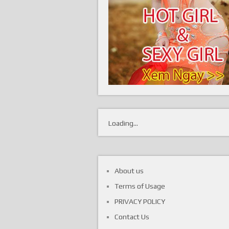
Loading...
About us
Terms of Usage
PRIVACY POLICY
Contact Us