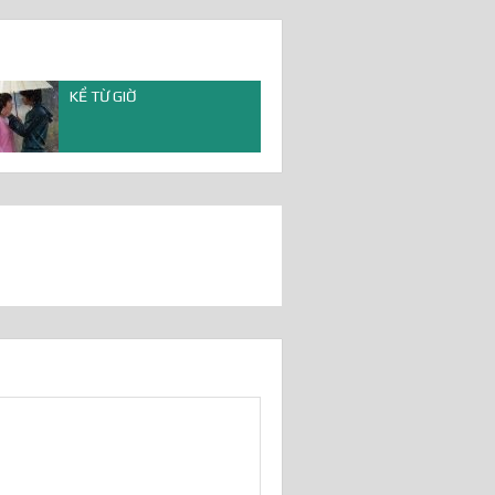
KỂ TỪ GIỜ