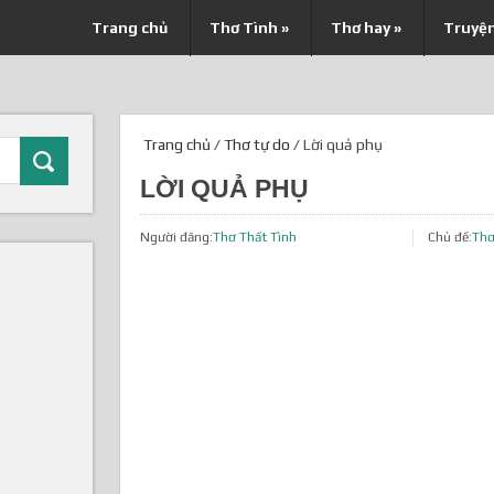
Trang chủ
Thơ Tình
»
Thơ hay
»
Truyệ
Trang chủ
/
Thơ tự do
/ Lời quả phụ
LỜI QUẢ PHỤ
Người đăng:
Thơ Thất Tình
Chủ đề:
Thơ