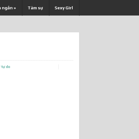
n ngắn
»
Tâm sự
Sexy Girl
 tự do