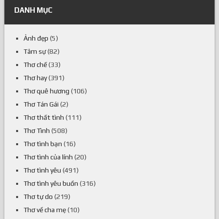
DANH MỤC
Ảnh đẹp
(5)
Tâm sự
(82)
Thơ chế
(33)
Thơ hay
(391)
Thơ quê hương
(106)
Thơ Tán Gái
(2)
Thơ thất tình
(111)
Thơ Tình
(508)
Thơ tình bạn
(16)
Thơ tình của lính
(20)
Thơ tình yêu
(491)
Thơ tình yêu buồn
(316)
Thơ tự do
(219)