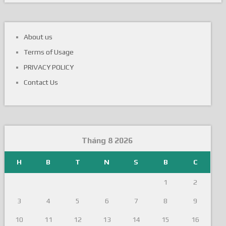
Loading...
About us
Terms of Usage
PRIVACY POLICY
Contact Us
Tháng 8 2026
H
B
T
N
S
B
C
1
2
3
4
5
6
7
8
9