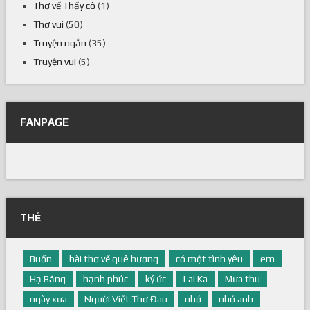
Thơ về cha mẹ
(10)
Thơ về Thầy cô
(1)
Thơ vui
(50)
Truyện ngắn
(35)
Truyện vui
(5)
FANPAGE
THẺ
Buồn
bài thơ về quê hương
có một tình yêu
em
Hạ Băng
hạnh phúc
ký ức
Lai Ka
Mưa thu