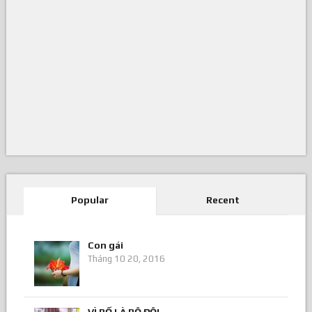
Popular
Recent
Con gái
Tháng 10 20, 2016