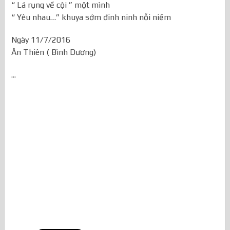
“ Chuyến đò chở nặng ” tình thơ “ Ân tình ”
“ Lá rụng về cội ” một mình
“ Yêu nhau…” khuya sớm đinh ninh nỗi niềm
Ngày 11/7/2016
Ân Thiên ( Bình Dương)
...