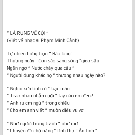
...
“ LÁ RỤNG VỀ CỘI ”
(Viết về nhạc sĩ Phạm Minh Cảnh)
Tự nhiên hứng trọn “ Bão lòng”
Thương ngày “ Con sáo sang sông ”gieo sầu
Ngẩn ngơ “ Nước chảy qua cầu ”
“ Người dưng khác họ ” thương nhau ngày nào?
“ Nghìn xưa tình cũ ” bạc màu
“ Trao nhau nhẫn cưới ” tay nào em đeo?
“ Anh ru em ngủ ” trong chiều
“ Cho em anh viết ” muôn điều vu vơ
“ Nhớ người trong tranh ” như mơ