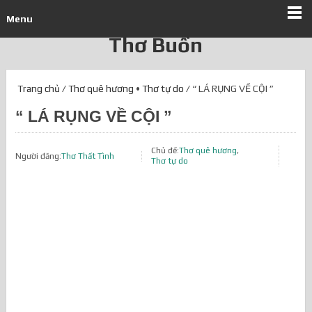
Menu
Thơ Buồn
Trang chủ
/
Thơ quê hương
•
Thơ tự do
/ “ LÁ RỤNG VỀ CỘI ”
“ LÁ RỤNG VỀ CỘI ”
Chủ đề:
Thơ quê hương
,
Người đăng:
Thơ Thất Tình
Thơ tự do