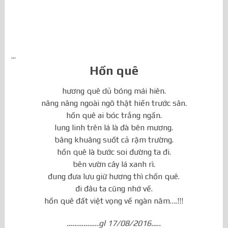
...
Hồn quê
hương quê dủ bóng mái hiên.
nâng nâng ngoài ngõ thật hiền trước sân.
hồn quê ai bóc trắng ngần.
lung linh trên lá là đà bên mương.
bâng khuâng suốt cả rặm trường.
hồn quê là bước soi đường ta đi.
bên vườn cây lá xanh rì.
đung đưa lưu giữ hương thì chốn quê.
đi đâu ta cũng nhớ về.
hồn quê đất việt vọng về ngàn năm….!!!
……………..gl 17/08/2016…..