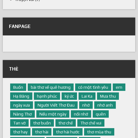
FANPAGE
THẺ
Buồn
bài thơ về quê hương
có một tình yêu
em
Hạ Băng
hạnh phúc
ký ức
Lai Ka
Mưa thu
ngày xưa
Người Viết Thơ Đau
nhớ
nhớ anh
Nàng Thơ
Nếu một ngày
nối nhớ
quên
Tan vỡ
thơ buồn
thơ chế
Thơ chế vui
thơ hay
thơ hài
thơ hài hước
thơ mùa thu