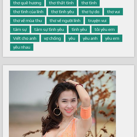
thơ quê hương
thơ thất tình
thơ tình
thơ tình của lính
thơ tình yêu
thơ tự do
thơ vui
thơ về mùa thu
thơ về người lính
truyện vui
tâm sự
tâm sự tình yêu
tình yêu
tôi yêu em
Viết cho anh
vợ chồng
yêu
yêu anh
yêu em
yêu nhau