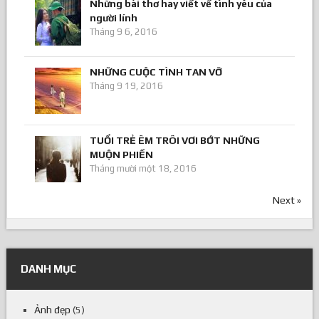
Những bài thơ hay viết về tình yêu của
người lính
Tháng 9 6, 2016
NHỮNG CUỘC TÌNH TAN VỠ
Tháng 9 19, 2016
TUỔI TRẺ ÊM TRÔI VƠI BỚT NHỮNG
MUỘN PHIỀN
Tháng mười một 18, 2016
Next »
DANH MỤC
Ảnh đẹp
(5)