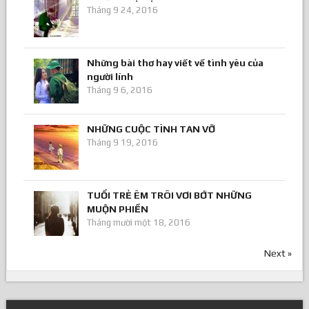
Tháng 9 24, 2016
Những bài thơ hay viết về tình yêu của
người lính
Tháng 9 6, 2016
NHỮNG CUỘC TÌNH TAN VỠ
Tháng 9 19, 2016
TUỔI TRẺ ÊM TRÔI VƠI BỚT NHỮNG
MUỘN PHIỀN
Tháng mười một 18, 2016
Next »