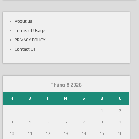
About us
Terms of Usage
PRIVACY POLICY
Contact Us
Tháng 8 2026
H
B
T
N
S
B
C
1
2
3
4
5
6
7
8
9
10
11
12
13
14
15
16