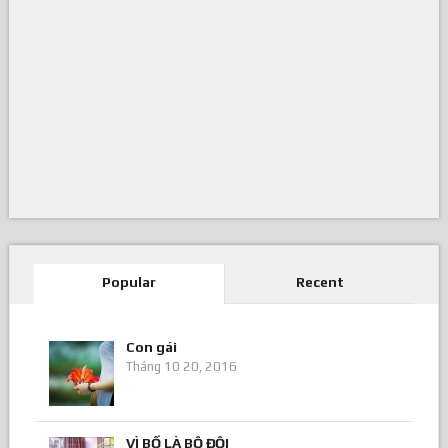
Popular
Recent
Con gái
Tháng 10 20, 2016
VÌ BỐ LÀ BỘ ĐỘI