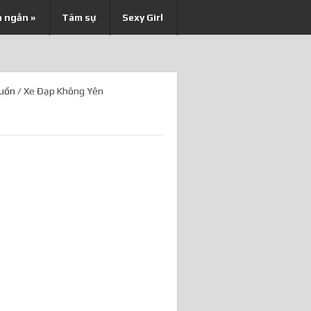
n ngắn
»
Tâm sự
Sexy Girl
buồn
/ Xe Đạp Không Yên