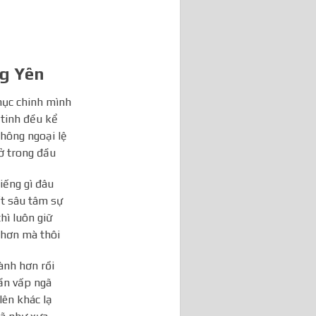
g Yên
hục chinh mình
 tinh đều kể
không ngoại lệ
ở trong đầu
iếng gì đâu
ất sâu tâm sự
hì luôn giữ
ĩ hơn mà thôi
ành hơn rồi
lần vấp ngã
lên khác lạ