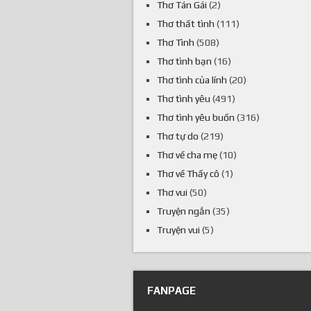
Thơ Tán Gái
(2)
Thơ thất tình
(111)
Thơ Tình
(508)
Thơ tình bạn
(16)
Thơ tình của lính
(20)
Thơ tình yêu
(491)
Thơ tình yêu buồn
(316)
Thơ tự do
(219)
Thơ về cha mẹ
(10)
Thơ về Thầy cô
(1)
Thơ vui
(50)
Truyện ngắn
(35)
Truyện vui
(5)
FANPAGE