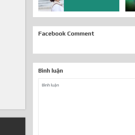
Facebook Comment
Bình luận