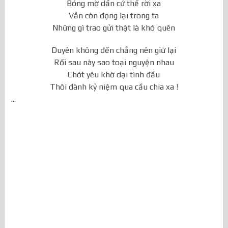
Bóng mờ dần cứ thế rời xa
Vẫn còn đọng lại trong ta
Những gì trao gửi thật là khó quên
Duyên không đến chẳng nên giữ lại
Rồi sau này sao toại nguyện nhau
Chót yêu khờ dại tình đầu
Thôi đành kỷ niệm qua cầu chia xa !
...