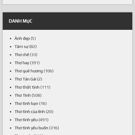
DANH MỤC
Ảnh đẹp
(5)
Tâm sự
(82)
Thơ chế
(33)
Thơ hay
(391)
Thơ quê hương
(106)
Thơ Tán Gái
(2)
Thơ thất tình
(111)
Thơ Tình
(508)
Thơ tình bạn
(16)
Thơ tình của lính
(20)
Thơ tình yêu
(491)
Thơ tình yêu buồn
(316)