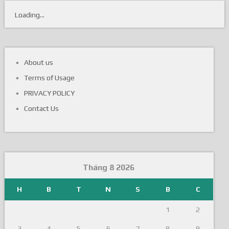
Loading...
About us
Terms of Usage
PRIVACY POLICY
Contact Us
Tháng 8 2026
H
B
T
N
S
B
C
1
2
3
4
5
6
7
8
9