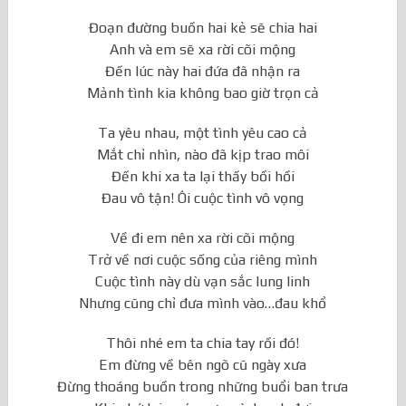
Đoạn đường buồn hai kẻ sẽ chia hai
Anh và em sẽ xa rời cõi mộng
Đến lúc này hai đứa đã nhận ra
Mảnh tình kia không bao giờ trọn cả
Ta yêu nhau, một tình yêu cao cả
Mắt chỉ nhìn, nào đã kịp trao môi
Đến khi xa ta lại thấy bồi hồi
Đau vô tận! Ôi cuộc tình vô vọng
Về đi em nên xa rời cõi mộng
Trở về nơi cuộc sống của riêng mình
Cuộc tình này dù vạn sắc lung linh
Nhưng cũng chỉ đưa mình vào…đau khổ
Thôi nhé em ta chia tay rồi đó!
Em đừng về bên ngõ cũ ngày xưa
Đừng thoáng buồn trong những buổi ban trưa