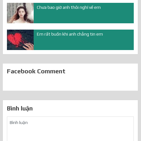
Chưa bao giờ anh thôi nghĩ về em
Em rất buồn khi anh chẳng tin em
Facebook Comment
Bình luận