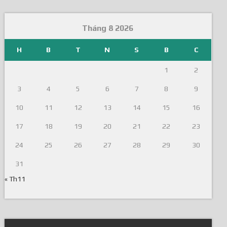
Tháng 8 2026
H
B
T
N
S
B
C
1
2
3
4
5
6
7
8
9
10
11
12
13
14
15
16
17
18
19
20
21
22
23
24
25
26
27
28
29
30
31
« Th11