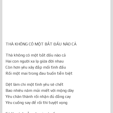
THÀ KHÔNG CÓ MỘT BẮT ĐẦU NÀO CẢ
Thà không có một bắt đầu nào cả
Hai con người xa lạ giữa đời nhau
Còn hơn yêu xây đắp mối tình đầu
Rồi một mai trong đau buồn tiễn biệt
Dệt làm chi một tình yêu sẽ chết
Bao nhiêu năm mải miết với mộng dày
Yêu chân thành rồi nhận đủ đắng cay
Yêu cuồng say để rồi thì tuyệt vọng