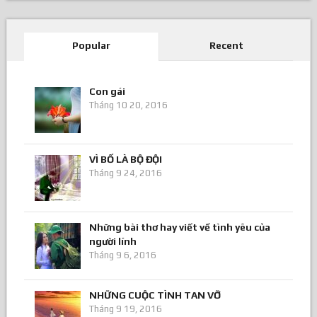
Popular
Recent
Con gái
Tháng 10 20, 2016
VÌ BỐ LÀ BỘ ĐỘI
Tháng 9 24, 2016
Những bài thơ hay viết về tình yêu của
người lính
Tháng 9 6, 2016
NHỮNG CUỘC TÌNH TAN VỠ
Tháng 9 19, 2016