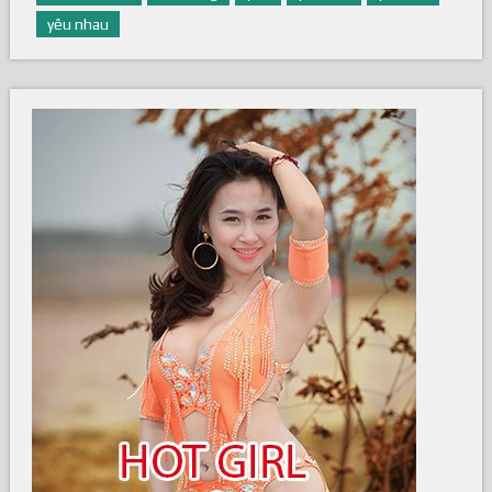
yêu nhau