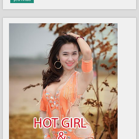
yêu nhau