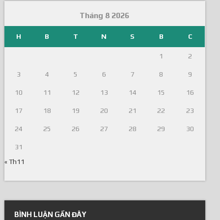
Tháng 8 2026
H
B
T
N
S
B
C
1
2
3
4
5
6
7
8
9
10
11
12
13
14
15
16
17
18
19
20
21
22
23
24
25
26
27
28
29
30
31
« Th11