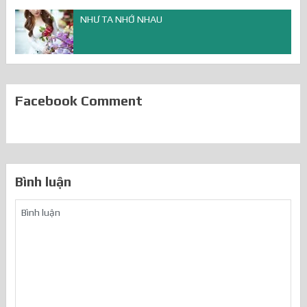
NHƯ TA NHỚ NHAU
Facebook Comment
Bình luận