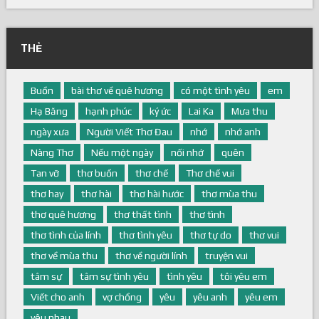
THẺ
Buồn
bài thơ về quê hương
có một tình yêu
em
Hạ Băng
hạnh phúc
ký ức
Lai Ka
Mưa thu
ngày xưa
Người Viết Thơ Đau
nhớ
nhớ anh
Nàng Thơ
Nếu một ngày
nối nhớ
quên
Tan vỡ
thơ buồn
thơ chế
Thơ chế vui
thơ hay
thơ hài
thơ hài hước
thơ mùa thu
thơ quê hương
thơ thất tình
thơ tình
thơ tình của lính
thơ tình yêu
thơ tự do
thơ vui
thơ về mùa thu
thơ về người lính
truyện vui
tâm sự
tâm sự tình yêu
tình yêu
tôi yêu em
Viết cho anh
vợ chồng
yêu
yêu anh
yêu em