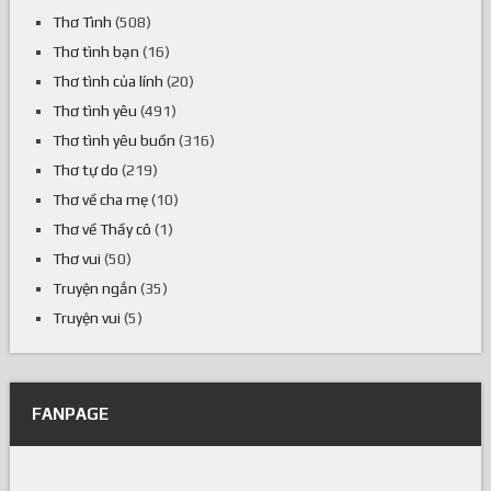
Thơ thất tình
(111)
Thơ Tình
(508)
Thơ tình bạn
(16)
Thơ tình của lính
(20)
Thơ tình yêu
(491)
Thơ tình yêu buồn
(316)
Thơ tự do
(219)
Thơ về cha mẹ
(10)
Thơ về Thầy cô
(1)
Thơ vui
(50)
Truyện ngắn
(35)
Truyện vui
(5)
FANPAGE