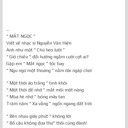
...
“ MẮT NGỌC ”
Viết về nhạc sĩ Nguyễn Văn Hiên
Anh như một “ Chú heo lười ”
“ Gió chiều ” đổi hướng ngẫm cười cợt ai?
Gặp em “ Mắt ngọc ” tóc bay
“ Ngu ngơ một thoáng ” nằm dài ngáp chơi
“ Một thời áo trắng ” tinh khôi
“ Một thời để nhớ ” mắt môi một nàng
“ Mùa hè nhớ ” bóng mây tan
Trăm năm “ Xa vắng ” ngổn ngang đất trời
“ Bên nhau giây phút ” không lời
“ Bồ câu không đưa thư” thôi cũng đành!