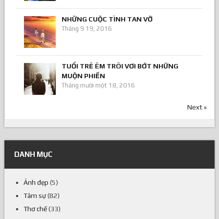
NHỮNG CUỘC TÌNH TAN VỠ
Tháng 9 19, 2016
TUỔI TRẺ ÊM TRÔI VƠI BỚT NHỮNG
MUỘN PHIỀN
Tháng mười một 18, 2016
Next »
DANH MỤC
Ảnh đẹp
(5)
Tâm sự
(82)
Thơ chế
(33)