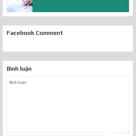
Có đôi lúc
Facebook Comment
Bình luận