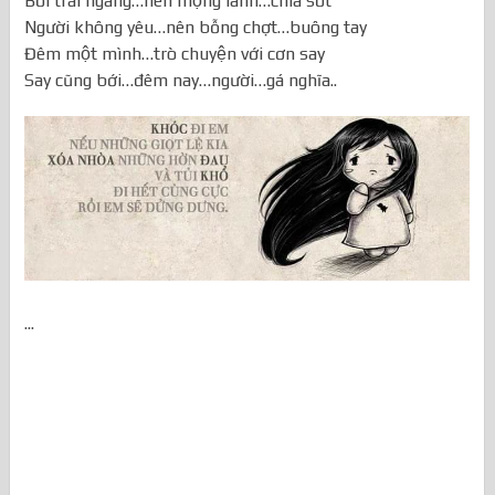
Bởi trái ngang…nên mộng lành…chia sớt
Người không yêu…nên bỗng chợt…buông tay
Đêm một mình…trò chuyện với cơn say
Say cũng bới…đêm nay…người…gá nghĩa..
...