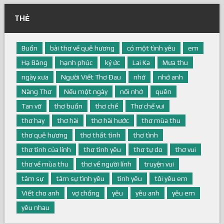
THẺ
Buồn
bài thơ về quê hương
có một tình yêu
em
Hạ Băng
hạnh phúc
ký ức
Lai Ka
Mưa thu
ngày xưa
Người Viết Thơ Đau
nhớ
nhớ anh
Nàng Thơ
Nếu một ngày
nối nhớ
quên
Tan vỡ
thơ buồn
thơ chế
Thơ chế vui
thơ hay
thơ hài
thơ hài hước
thơ mùa thu
thơ quê hương
thơ thất tình
thơ tình
thơ tình của lính
thơ tình yêu
thơ tự do
thơ vui
thơ về mùa thu
thơ về người lính
truyện vui
tâm sự
tâm sự tình yêu
tình yêu
tôi yêu em
Viết cho anh
vợ chồng
yêu
yêu anh
yêu em
yêu nhau