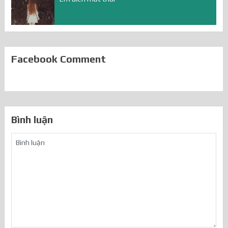
Facebook Comment
Bình luận