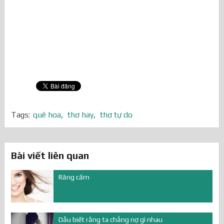
Tags:
quê hoa
,
thơ hay
,
thơ tự do
Bài viết liên quan
Răng cấm
Dẫu biết rằng ta chẳng nợ gì nhau