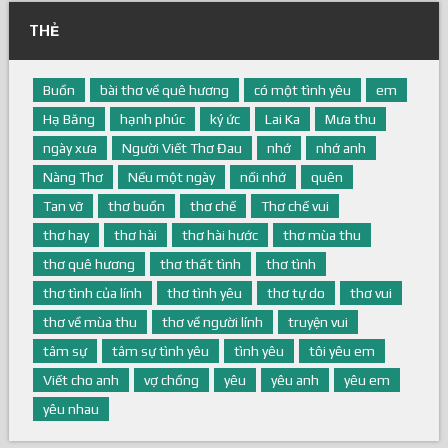
THẺ
Buồn
bài thơ về quê hương
có một tình yêu
em
Hạ Băng
hạnh phúc
ký ức
Lai Ka
Mưa thu
ngày xưa
Người Viết Thơ Đau
nhớ
nhớ anh
Nàng Thơ
Nếu một ngày
nối nhớ
quên
Tan vỡ
thơ buồn
thơ chế
Thơ chế vui
thơ hay
thơ hài
thơ hài hước
thơ mùa thu
thơ quê hương
thơ thất tình
thơ tình
thơ tình của lính
thơ tình yêu
thơ tự do
thơ vui
thơ về mùa thu
thơ về người lính
truyện vui
tâm sự
tâm sự tình yêu
tình yêu
tôi yêu em
Viết cho anh
vợ chồng
yêu
yêu anh
yêu em
yêu nhau