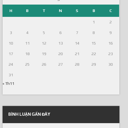
H
B
T
N
S
B
C
1
2
3
4
5
6
7
8
9
10
11
12
13
14
15
16
17
18
19
20
21
22
23
24
25
26
27
28
29
30
31
« Th11
BÌNH LUẬN GẦN ĐÂY