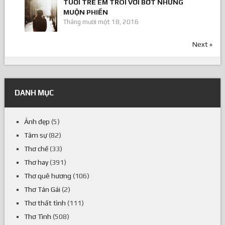
TUỔI TRẺ ÊM TRÔI VƠI BỚT NHỮNG
MUỘN PHIỀN
Tháng mười một 18, 2016
Next »
DANH MỤC
Ảnh đẹp
(5)
Tâm sự
(82)
Thơ chế
(33)
Thơ hay
(391)
Thơ quê hương
(106)
Thơ Tán Gái
(2)
Thơ thất tình
(111)
Thơ Tình
(508)