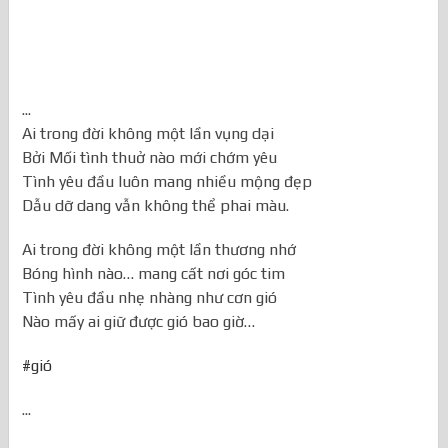
...
Ai trong đời không một lần vụng dại
Bởi Mối tình thuở nào mới chớm yêu
Tình yêu đầu luôn mang nhiều mộng đẹp
Dẫu dỡ dang vẫn không thể phai màu.
Ai trong đời không một lần thương nhớ
Bóng hình nào… mang cất nơi góc tim
Tình yêu đầu nhẹ nhàng như cơn gió
Nào mấy ai giữ được gió bao giờ…
#gió
...