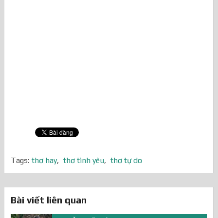
Tags:
thơ hay
,
thơ tình yêu
,
thơ tự do
Bài viết liên quan