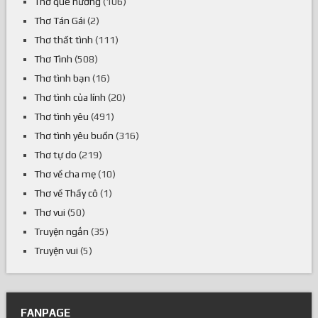
Thơ quê hương
(106)
Thơ Tán Gái
(2)
Thơ thất tình
(111)
Thơ Tình
(508)
Thơ tình bạn
(16)
Thơ tình của lính
(20)
Thơ tình yêu
(491)
Thơ tình yêu buồn
(316)
Thơ tự do
(219)
Thơ về cha mẹ
(10)
Thơ về Thầy cô
(1)
Thơ vui
(50)
Truyện ngắn
(35)
Truyện vui
(5)
FANPAGE