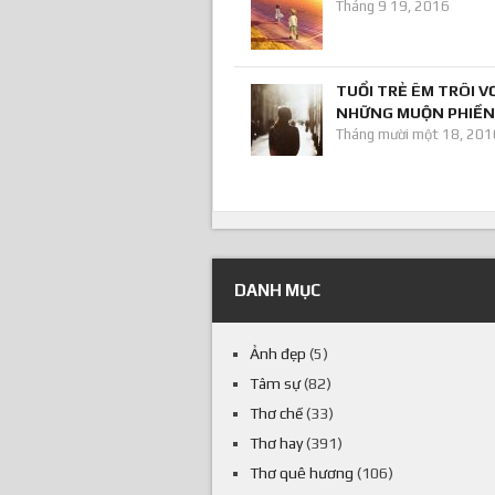
Tháng 9 19, 2016
TUỔI TRẺ ÊM TRÔI V
NHỮNG MUỘN PHIỀN
Tháng mười một 18, 201
DANH MỤC
Ảnh đẹp
(5)
Tâm sự
(82)
Thơ chế
(33)
Thơ hay
(391)
Thơ quê hương
(106)