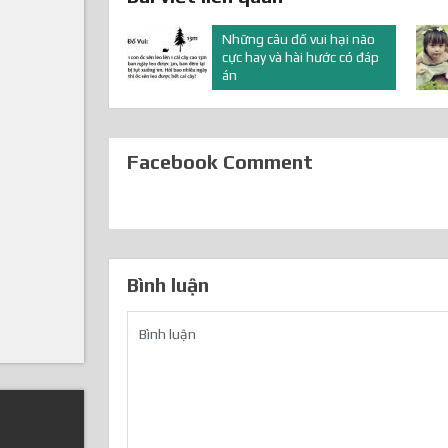
Những câu đố vui hại não
cực hay và hài hước có đáp
án
Facebook Comment
Bình luận