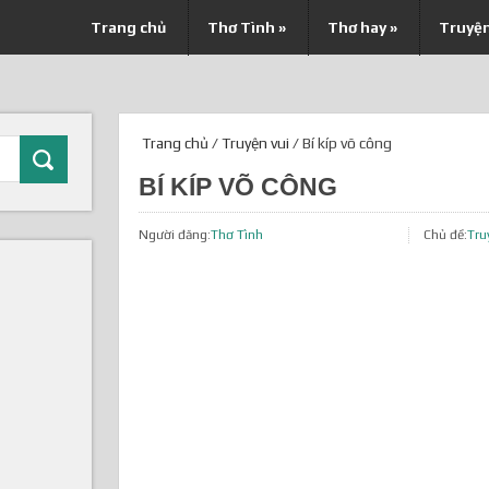
Trang chủ
Thơ Tình
»
Thơ hay
»
Truyệ
Trang chủ
/
Truyện vui
/ Bí kíp võ công
BÍ KÍP VÕ CÔNG
Người đăng:
Thơ Tình
Chủ đề:
Tru