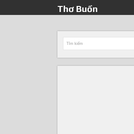
Thơ Buồn