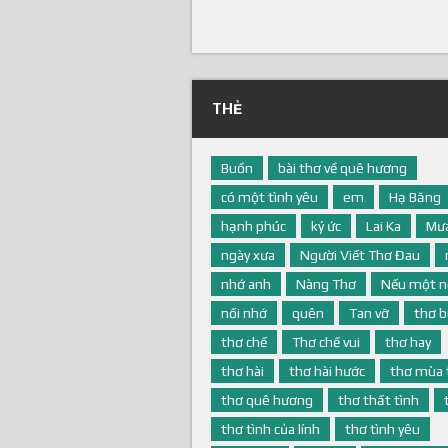
THẺ
Buồn
bài thơ về quê hương
có một tình yêu
em
Hạ Băng
hạnh phúc
ký ức
Lai Ka
Mưa
ngày xưa
Người Viết Thơ Đau
nhớ anh
Nàng Thơ
Nếu một n
nối nhớ
quên
Tan vỡ
thơ 
thơ chế
Thơ chế vui
thơ hay
thơ hài
thơ hài hước
thơ mùa 
thơ quê hương
thơ thất tình
thơ tình của lính
thơ tình yêu