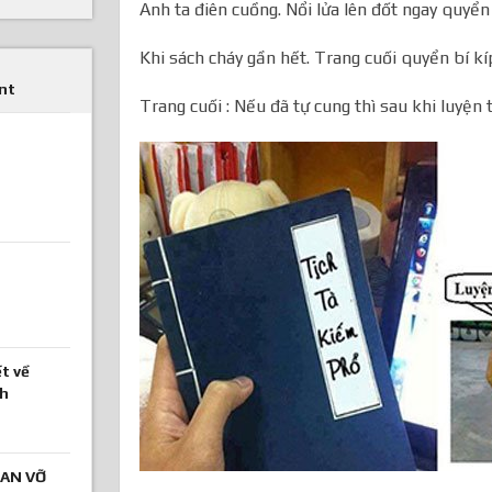
Anh ta điên cuồng. Nổi lửa lên đốt ngay quyển 
Khi sách cháy gần hết. Trang cuối quyển bí kí
nt
Trang cuối : Nếu đã tự cung thì sau khi luyện
t về
nh
AN VỠ