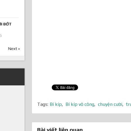
ƠI BỚT
6
Next »
Tags:
Bí kíp
,
Bí kíp võ công
,
chuyện cười
,
tr
Bài viết liên quan