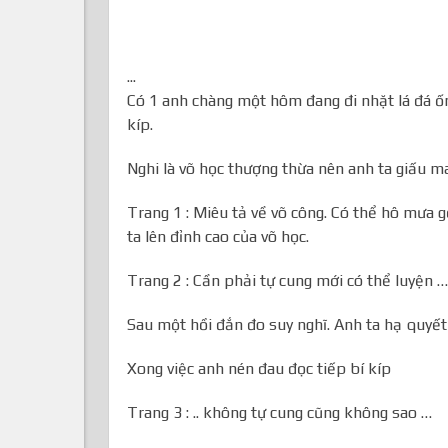
...
Có 1 anh chàng một hôm đang đi nhặt lá đá ố
kíp.
Nghi là võ học thượng thừa nên anh ta giấu m
Trang 1 : Miêu tả về võ công. Có thể hô mưa g
ta lên đỉnh cao của võ học.
Trang 2 : Cần phải tự cung mới có thể luyện 
Sau một hồi đắn đo suy nghĩ. Anh ta hạ quyết
Xong việc anh nén đau đọc tiếp bí kíp
Trang 3 : .. không tự cung cũng không sao …