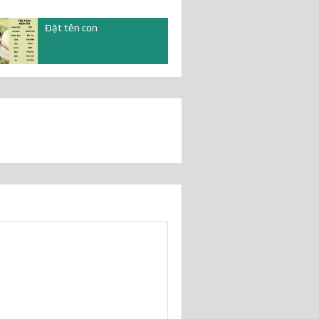
Đặt tên con