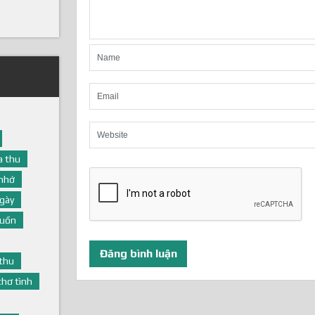
 thu
nhớ
gày
buồn
thu
thơ tình