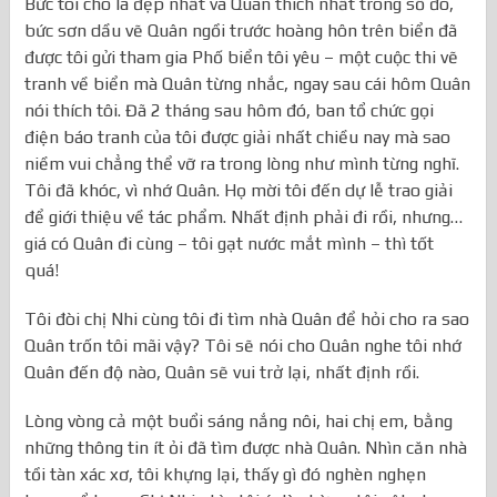
Bức tôi cho là đẹp nhất và Quân thích nhất trong số đó,
bức sơn dầu vẽ Quân ngồi trước hoàng hôn trên biển đã
được tôi gửi tham gia Phố biển tôi yêu – một cuộc thi vẽ
tranh về biển mà Quân từng nhắc, ngay sau cái hôm Quân
nói thích tôi. Đã 2 tháng sau hôm đó, ban tổ chức gọi
điện báo tranh của tôi được giải nhất chiều nay mà sao
niềm vui chẳng thể vỡ ra trong lòng như mình từng nghĩ.
Tôi đã khóc, vì nhớ Quân. Họ mời tôi đến dự lễ trao giải
để giới thiệu về tác phẩm. Nhất định phải đi rồi, nhưng…
giá có Quân đi cùng – tôi gạt nước mắt mình – thì tốt
quá!
Tôi đòi chị Nhi cùng tôi đi tìm nhà Quân để hỏi cho ra sao
Quân trốn tôi mãi vậy? Tôi sẽ nói cho Quân nghe tôi nhớ
Quân đến độ nào, Quân sẽ vui trở lại, nhất định rồi.
Lòng vòng cả một buổi sáng nắng nôi, hai chị em, bằng
những thông tin ít ỏi đã tìm được nhà Quân. Nhìn căn nhà
tồi tàn xác xơ, tôi khựng lại, thấy gì đó nghèn nghẹn