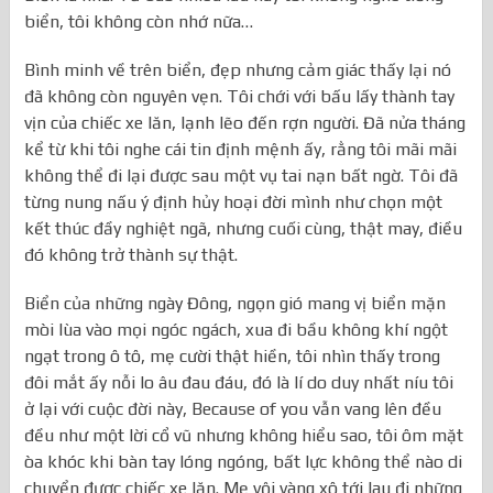
biển, tôi không còn nhớ nữa…
Bình minh về trên biển, đẹp nhưng cảm giác thấy lại nó
đã không còn nguyên vẹn. Tôi chới với bấu lấy thành tay
vịn của chiếc xe lăn, lạnh lẽo đến rợn người. Đã nửa tháng
kể từ khi tôi nghe cái tin định mệnh ấy, rằng tôi mãi mãi
không thể đi lại được sau một vụ tai nạn bất ngờ. Tôi đã
từng nung nấu ý định hủy hoại đời mình như chọn một
kết thúc đầy nghiệt ngã, nhưng cuối cùng, thật may, điều
đó không trở thành sự thật.
Biển của những ngày Đông, ngọn gió mang vị biển mặn
mòi lùa vào mọi ngóc ngách, xua đi bầu không khí ngột
ngạt trong ô tô, mẹ cười thật hiền, tôi nhìn thấy trong
đôi mắt ấy nỗi lo âu đau đáu, đó là lí do duy nhất níu tôi
ở lại với cuộc đời này, Because of you vẫn vang lên đều
đều như một lời cổ vũ nhưng không hiểu sao, tôi ôm mặt
òa khóc khi bàn tay lóng ngóng, bất lực không thể nào di
chuyển được chiếc xe lăn. Mẹ vội vàng xô tới lau đi những