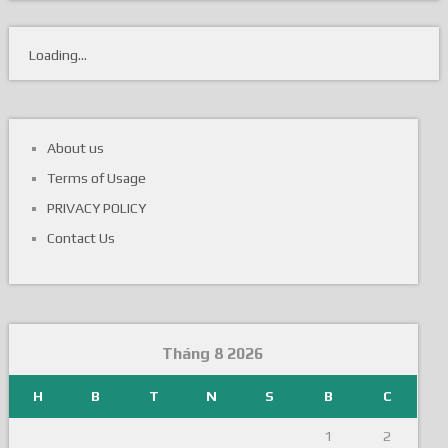
Loading...
About us
Terms of Usage
PRIVACY POLICY
Contact Us
Tháng 8 2026
H
B
T
N
S
B
C
1
2