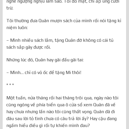
nghe ngượng nghịu làm sao. Tôi đỏ mặt, chỉ ấp úng cười
trừ.
Tôi thường đưa Quân mượn sách của mình rồi nói tặng kỉ
niệm luôn:
– Mình nhiều sách lắm, tặng Quân đỡ không có cái tủ
sách sắp gãy được rồi.
Những lúc đó, Quân hay gãi đầu gãi tai:
– Mình… chỉ có vỏ ốc để tặng Mi thôi!
* * *
Một tuần, nửa tháng rồi hai tháng trôi qua, ngày nào tôi
cũng ngóng về phía biển qua ô cửa sổ xem Quân đã về
hay chưa nhưng lần nào tôi cũng thất vọng. Quân đã đi
đâu sau lời tỏ tình chưa có câu trả lời ấy? Hay cậu đang
ngầm hiểu điều gì rồi tự khiến mình đau?