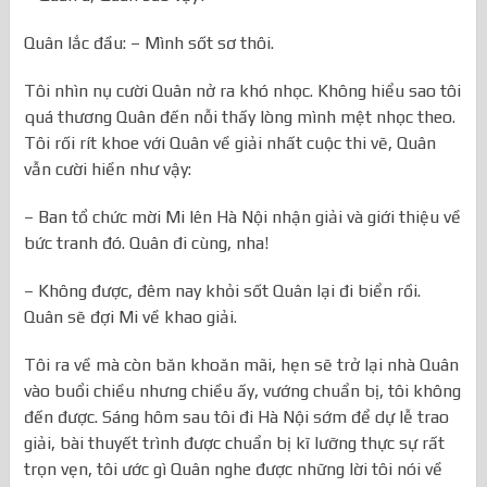
Quân lắc đầu: – Mình sốt sơ thôi.
Tôi nhìn nụ cười Quân nở ra khó nhọc. Không hiểu sao tôi
quá thương Quân đến nỗi thấy lòng mình mệt nhọc theo.
Tôi rối rít khoe với Quân về giải nhất cuộc thi vẽ, Quân
vẫn cười hiền như vậy:
– Ban tổ chức mời Mi lên Hà Nội nhận giải và giới thiệu về
bức tranh đó. Quân đi cùng, nha!
– Không được, đêm nay khỏi sốt Quân lại đi biển rồi.
Quân sẽ đợi Mi về khao giải.
Tôi ra về mà còn băn khoăn mãi, hẹn sẽ trở lại nhà Quân
vào buổi chiều nhưng chiều ấy, vướng chuẩn bị, tôi không
đến được. Sáng hôm sau tôi đi Hà Nội sớm để dự lễ trao
giải, bài thuyết trình được chuẩn bị kĩ lưỡng thực sự rất
trọn vẹn, tôi ước gì Quân nghe được những lời tôi nói về