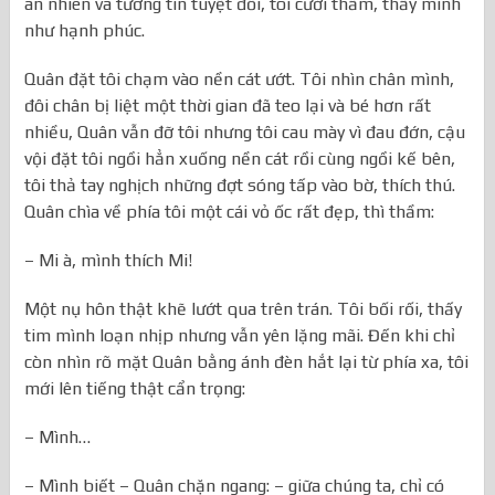
an nhiên và tưởng tin tuyệt đối, tôi cười thầm, thấy mình
như hạnh phúc.
Quân đặt tôi chạm vào nền cát ướt. Tôi nhìn chân mình,
đôi chân bị liệt một thời gian đã teo lại và bé hơn rất
nhiều, Quân vẫn đỡ tôi nhưng tôi cau mày vì đau đớn, cậu
vội đặt tôi ngồi hẳn xuống nền cát rồi cùng ngồi kế bên,
tôi thả tay nghịch những đợt sóng tấp vào bờ, thích thú.
Quân chìa về phía tôi một cái vỏ ốc rất đẹp, thì thầm:
– Mi à, mình thích Mi!
Một nụ hôn thật khẽ lướt qua trên trán. Tôi bối rối, thấy
tim mình loạn nhịp nhưng vẫn yên lặng mãi. Đến khi chỉ
còn nhìn rõ mặt Quân bằng ánh đèn hắt lại từ phía xa, tôi
mới lên tiếng thật cẩn trọng:
– Mình…
– Mình biết – Quân chặn ngang: – giữa chúng ta, chỉ có