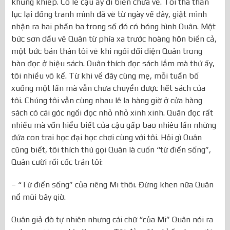
khủng khiếp. Có lẽ cậu ấy đi biển chưa về. Tôi tha thẩn
lục lại đống tranh mình đã vẽ từ ngày về đây, giật mình
nhận ra hai phần ba trong số đó có bóng hình Quân. Một
bức sơn dầu vẽ Quân từ phía xa trước hoàng hôn biển cả,
một bức bán thân tôi vẽ khi ngồi đối diện Quân trong
bàn đọc ở hiệu sách. Quân thích đọc sách lắm mà thứ ấy,
tôi nhiều vô kể. Từ khi về đây cùng mẹ, mỗi tuần bố
xuống một lần mà vẫn chưa chuyển được hết sách của
tôi. Chúng tôi vẫn cùng nhau lê la hàng giờ ở cửa hàng
sách có cái góc ngồi đọc nhỏ nhỏ xinh xinh. Quân đọc rất
nhiều mà vốn hiểu biết của cậu gấp bao nhiêu lần những
đứa con trai học đại học chơi cùng với tôi. Hỏi gì Quân
cũng biết, tôi thích thú gọi Quân là cuốn “từ điển sống”,
Quân cười rồi cốc trán tôi:
– “Từ điển sống” của riêng Mi thôi. Đừng khen nữa Quân
nổ mũi bây giờ.
Quân giả đò tự nhiên nhưng cái chữ “của Mi” Quân nói ra