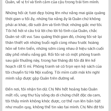
Quân, về vị trí và tình cảm của cậu trong trái tim mình.
Những hồi ức tươi đẹp bừng lên như nắng mai giữa quãng
thời gian u tối ấy, những tia nắng ấy là Quân chứ không
phải ai khác, đã sưởi ấm và tỉnh thức những giấc mơ tôi.
Tôi hồ hởi vì câu trả lời cho lời tỏ tình của Quân, chắc
Quân sẽ rất vui. Sau quãng thời gian đó, chúng tôi sẽ lại
thân thiết với những buổi ngồi cùng nhau trước hoàng
hôn về trên biển, những sớm cùng nhau ở hiệu sách cuối
dãy phố nhiều nắng gió. Rồi tôi sẽ có một phòng tranh
sau giải thưởng này, trong hai tháng đó tôi đã lên kế
hoạch rất tỉ mỉ. Phòng tranh sẽ có trọn vẹn kệ sách của
tôi chuyển từ Hà Nội xuống. Tôi mỉm cười mãi khi nghĩ
mình sắp được gặp Quân trên đường về.
Đến nơi, tôi nhận tin dữ. Chị Nhi hốt hoảng báo Quân
mất rồi, ung thư tủy sống do di chứng chất độc da cam,
tôi thấy mình không khóc được, cơ thể run lên bần bật
như muốn quỵ, không thể tin vào tai mình. Chị Nhi đỡ tôi