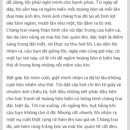
dễ dàng, tôi phải nghĩ mình còn hạnh phúc. Từ ngày về
đây, tôi vẫn hay ra ngắm biển mỗi hoàng hôn và mỗi lần
đưa máy ảnh lên, hình ảnh chàng trai đó lại vô tình lọt
vào tầm ngắm, mười lần như một, tôi đâm ra tò mò.
Chàng trai mang thân hình rắn rỏi đặc trưng của biển cả,
làn da rám nắng và mái tóc hơi quăn lên, đặc biệt là điểm
sáng trong đôi mắt, nó thực sự thu hút tôi. Lâu dần tôi
nhận ra, cậu bạn đó giống tôi, ngày nào cũng giờ này, có
mặt tại nơi này, có lẽ chỉ để ngắm hoàng hôn ở biển hay
thả đi trong lòng những nỗi niềm sâu kín.
Bất giác tôi mỉm cười, giật mình nhận ra đã từ lâu không
cười hồn nhiên như thế. Tôi đặt cây bút chì lên tờ giấy vẽ
nhuốm ánh chiều tà, bắt đầu những nét phác đầu tiên
cho bức tranh về hoàng hôn biển có bóng hình chàng trai
đặc biệt ấy. Tôi cúi xuống, rồi ngẩng lên, hụt hẫng khi
cậu bạn không còn ở đó. Nhưng rất nhanh, tôi nhận ra
một nụ cười thật rạng rỡ hiện lên sau giá vẽ. Chàng trai
đó, với hàm răng trắng bóc và mái tóc quăn tít rất đen,