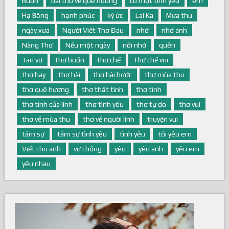
Buồn
bài thơ về quê hương
có một tình yêu
em
Hạ Băng
hạnh phúc
ký ức
Lai Ka
Mưa thu
ngày xưa
Người Viết Thơ Đau
nhớ
nhớ anh
Nàng Thơ
Nếu một ngày
nối nhớ
quên
Tan vỡ
thơ buồn
thơ chế
Thơ chế vui
thơ hay
thơ hài
thơ hài hước
thơ mùa thu
thơ quê hương
thơ thất tình
thơ tình
thơ tình của lính
thơ tình yêu
thơ tự do
thơ vui
thơ về mùa thu
thơ về người lính
truyện vui
tâm sự
tâm sự tình yêu
tình yêu
tôi yêu em
Viết cho anh
vợ chồng
yêu
yêu anh
yêu em
yêu nhau