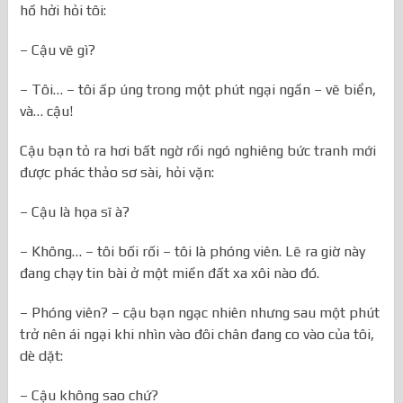
hồ hởi hỏi tôi:
– Cậu vẽ gì?
– Tôi… – tôi ấp úng trong một phút ngại ngần – vẽ biển,
và… cậu!
Cậu bạn tỏ ra hơi bất ngờ rồi ngó nghiêng bức tranh mới
được phác thảo sơ sài, hỏi vặn:
– Cậu là họa sĩ à?
– Không… – tôi bối rối – tôi là phóng viên. Lẽ ra giờ này
đang chạy tin bài ở một miền đất xa xôi nào đó.
– Phóng viên? – cậu bạn ngạc nhiên nhưng sau một phút
trở nên ái ngại khi nhìn vào đôi chân đang co vào của tôi,
dè dặt:
– Cậu không sao chứ?