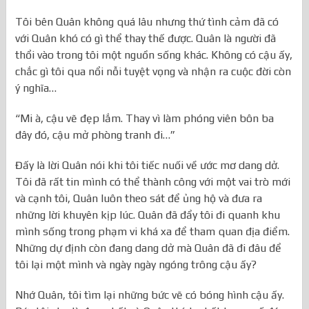
Tôi bên Quân không quá lâu nhưng thứ tình cảm đã có
với Quân khó có gì thể thay thế được. Quân là người đã
thổi vào trong tôi một nguồn sống khác. Không có cậu ấy,
chắc gì tôi qua nổi nỗi tuyệt vọng và nhận ra cuộc đời còn
ý nghĩa…
“Mi à, cậu vẽ đẹp lắm. Thay vì làm phóng viên bôn ba
đây đó, cậu mở phòng tranh đi…”
Đấy là lời Quân nói khi tôi tiếc nuối về ước mơ dang dở.
Tôi đã rất tin mình có thể thành công với một vai trò mới
và cạnh tôi, Quân luôn theo sát để ủng hộ và đưa ra
những lời khuyên kịp lúc. Quân đã đẩy tôi đi quanh khu
mình sống trong phạm vi khá xa để tham quan địa điểm.
Những dự định còn đang dang dở mà Quân đã đi đâu để
tôi lại một mình và ngày ngày ngóng trông cậu ấy?
Nhớ Quân, tôi tìm lại những bức vẽ có bóng hình cậu ấy.