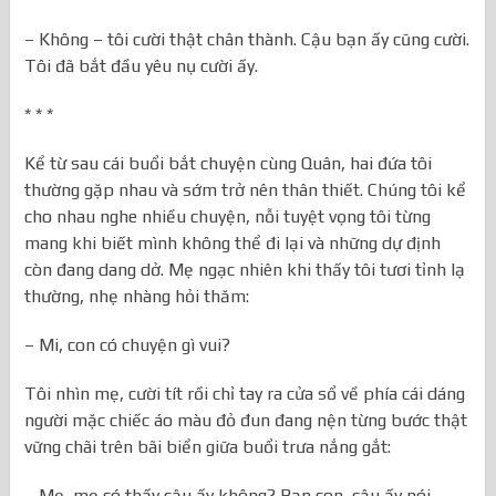
– Không – tôi cười thật chân thành. Cậu bạn ấy cũng cười.
Tôi đã bắt đầu yêu nụ cười ấy.
* * *
Kể từ sau cái buổi bắt chuyện cùng Quân, hai đứa tôi
thường gặp nhau và sớm trở nên thân thiết. Chúng tôi kể
cho nhau nghe nhiều chuyện, nỗi tuyệt vọng tôi từng
mang khi biết mình không thể đi lại và những dự định
còn đang dang dở. Mẹ ngạc nhiên khi thấy tôi tươi tỉnh lạ
thường, nhẹ nhàng hỏi thăm:
– Mi, con có chuyện gì vui?
Tôi nhìn mẹ, cười tít rồi chỉ tay ra cửa sổ về phía cái dáng
người mặc chiếc áo màu đỏ đun đang nện từng bước thật
vững chãi trên bãi biển giữa buổi trưa nắng gắt:
– Mẹ, mẹ có thấy cậu ấy không? Bạn con, cậu ấy nói