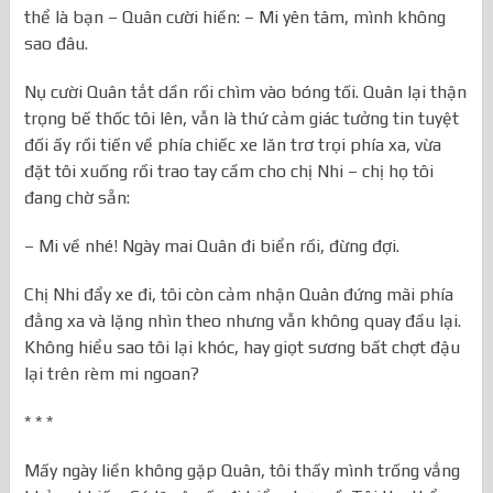
thể là bạn – Quân cười hiền: – Mi yên tâm, mình không
sao đâu.
Nụ cười Quân tắt dần rồi chìm vào bóng tối. Quân lại thận
trọng bế thốc tôi lên, vẫn là thứ cảm giác tưởng tin tuyệt
đối ấy rồi tiến về phía chiếc xe lăn trơ trọi phía xa, vừa
đặt tôi xuống rồi trao tay cầm cho chị Nhi – chị họ tôi
đang chờ sẵn:
– Mi về nhé! Ngày mai Quân đi biển rồi, đừng đợi.
Chị Nhi đẩy xe đi, tôi còn cảm nhận Quân đứng mãi phía
đằng xa và lặng nhìn theo nhưng vẫn không quay đầu lại.
Không hiểu sao tôi lại khóc, hay giọt sương bất chợt đậu
lại trên rèm mi ngoan?
* * *
Mấy ngày liền không gặp Quân, tôi thấy mình trống vắng