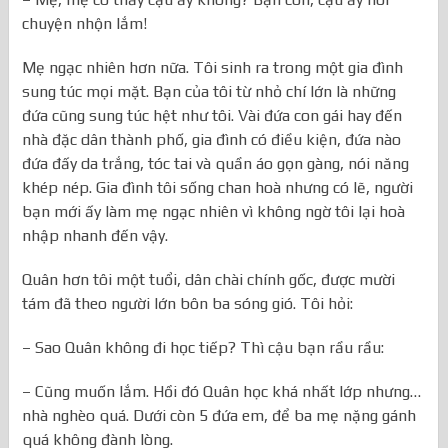
chuyện nhộn lắm!
Mẹ ngạc nhiên hơn nữa. Tôi sinh ra trong một gia đình
sung túc mọi mặt. Bạn của tôi từ nhỏ chí lớn là những
đứa cũng sung túc hệt như tôi. Vài đứa con gái hay đến
nhà đặc dân thành phố, gia đình có điều kiện, đứa nào
đứa đấy da trắng, tóc tai và quần áo gọn gàng, nói năng
khép nép. Gia đình tôi sống chan hoà nhưng có lẽ, người
bạn mới ấy làm mẹ ngạc nhiên vì không ngờ tôi lại hoà
nhập nhanh đến vậy.
Quân hơn tôi một tuổi, dân chài chính gốc, được mười
tám đã theo người lớn bôn ba sóng gió. Tôi hỏi:
– Sao Quân không đi học tiếp? Thì cậu bạn rầu rầu:
– Cũng muốn lắm. Hồi đó Quân học khá nhất lớp nhưng…
nhà nghèo quá. Dưới còn 5 đứa em, để ba mẹ nặng gánh
quá không đành lòng.