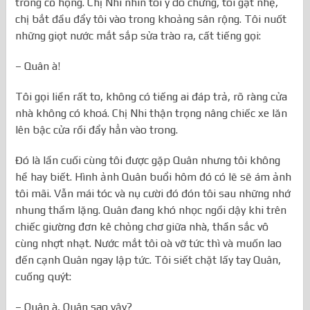
trong cổ họng. Chị Nhi nhìn tôi ý dò chừng, tôi gật nhẹ,
chị bắt đầu đẩy tôi vào trong khoảng sân rộng. Tôi nuốt
những giọt nước mắt sắp sửa trào ra, cất tiếng gọi:
– Quân à!
Tôi gọi liền rất to, không có tiếng ai đáp trả, rõ ràng cửa
nhà không có khoá. Chị Nhi thận trọng nâng chiếc xe lăn
lên bậc cửa rồi đẩy hẳn vào trong.
Đó là lần cuối cùng tôi được gặp Quân nhưng tôi không
hề hay biết. Hình ảnh Quân buổi hôm đó có lẽ sẽ ám ảnh
tôi mãi. Vẫn mái tóc và nụ cười đó đón tôi sau những nhớ
nhung thầm lặng. Quân đang khó nhọc ngồi dậy khi trên
chiếc giường đơn kê chỏng chơ giữa nhà, thần sắc vô
cùng nhợt nhạt. Nước mắt tôi oà vỡ tức thì và muốn lao
đến cạnh Quân ngay lập tức. Tôi siết chặt lấy tay Quân,
cuống quýt:
– Quân à, Quân sao vậy?