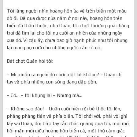
Tôi lặng người nhìn hoàng hôn ùa về trên biển một màu
đỏ ối. Đã qua được nửa năm ở nơi này, hoàng hôn trên
biển đã thân thuộc, như Quân, tôi chợt thương quá chàng
trai đã tìm lại cho tôi nụ cười an nhiên của những ngày
xưa đó. Vì cậu ấy, chưa bao giờ hạnh phúc như tôi nhưng
lại mang nụ cười cho những người cần có nó.
Bất chợt Quân hỏi tôi:
– Mi muốn ra ngoài đó chơi một lát không? – Quân chỉ
tay về phía những con sóng đang dập dờn.
– Có… – tôi khựng lại – Nhưng mà…
– Không sao đâu! – Quân cười hiền rồi bế thốc tôi lên,
phăng phăng tiến về phía biển. Tôi chới với, phải vội ghì
lấy vai Quân, đôi bắp tay rắn chắc quàng qua tôi, mùi mồ
hôi mặn mòi giữa hoàng hôn biển cả, một thứ cảm giác