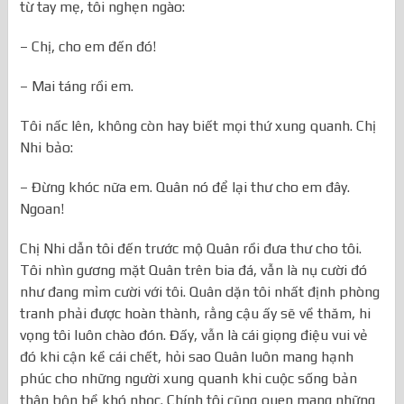
từ tay mẹ, tôi nghẹn ngào:
– Chị, cho em đến đó!
– Mai táng rồi em.
Tôi nấc lên, không còn hay biết mọi thứ xung quanh. Chị
Nhi bảo:
– Đừng khóc nữa em. Quân nó để lại thư cho em đây.
Ngoan!
Chị Nhi dẫn tôi đến trước mộ Quân rồi đưa thư cho tôi.
Tôi nhìn gương mặt Quân trên bia đá, vẫn là nụ cười đó
như đang mỉm cười với tôi. Quân dặn tôi nhất định phòng
tranh phải được hoàn thành, rằng cậu ấy sẽ về thăm, hi
vọng tôi luôn chào đón. Đấy, vẫn là cái giọng điệu vui vẻ
đó khi cận kề cái chết, hỏi sao Quân luôn mang hạnh
phúc cho những người xung quanh khi cuộc sống bản
thân bộn bề khó nhọc. Chính tôi cũng quen mang những