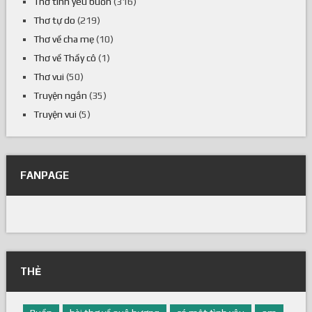
Thơ tình yêu buồn
(316)
Thơ tự do
(219)
Thơ về cha mẹ
(10)
Thơ về Thầy cô
(1)
Thơ vui
(50)
Truyện ngắn
(35)
Truyện vui
(5)
FANPAGE
THẺ