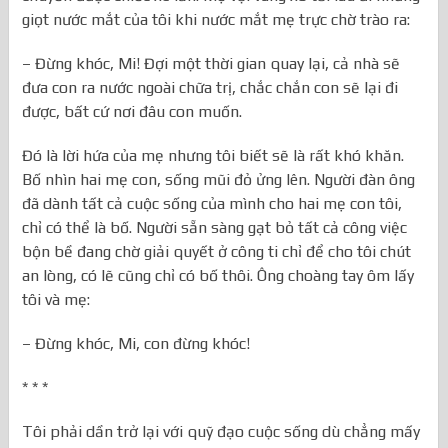
giọt nước mắt của tôi khi nước mắt mẹ trực chờ trào ra:
– Đừng khóc, Mi! Đợi một thời gian quay lại, cả nhà sẽ
đưa con ra nước ngoài chữa trị, chắc chắn con sẽ lại đi
được, bất cứ nơi đâu con muốn.
Đó là lời hứa của mẹ nhưng tôi biết sẽ là rất khó khăn.
Bố nhìn hai mẹ con, sống mũi đỏ ửng lên. Người đàn ông
đã dành tất cả cuộc sống của mình cho hai mẹ con tôi,
chỉ có thể là bố. Người sẵn sàng gạt bỏ tất cả công việc
bộn bề đang chờ giải quyết ở công ti chỉ để cho tôi chút
an lòng, có lẽ cũng chỉ có bố thôi. Ông choàng tay ôm lấy
tôi và mẹ:
– Đừng khóc, Mi, con đừng khóc!
* * *
Tôi phải dần trở lại với quỹ đạo cuộc sống dù chẳng mấy