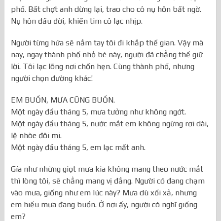
phố. Bất chợt anh dừng lại, trao cho cô nụ hôn bất ngờ.
Nụ hôn đầu đời, khiến tim cô lạc nhịp.
Người từng hứa sẽ nắm tay tôi đi khắp thế gian. Vậy mà
nay, ngay thành phố nhỏ bé này, người đã chẳng thể giữ
lời. Tôi lạc lõng nơi chốn hẹn. Cùng thành phố, nhưng
người chọn đường khác!
EM BUỒN, MƯA CŨNG BUỒN.
Một ngày đầu tháng 5, mưa tưởng như không ngớt.
Một ngày đầu tháng 5, nước mắt em không ngừng rơi dài,
lệ nhòe đôi mi.
Một ngày đầu tháng 5, em lạc mất anh.
Gía như những giọt mưa kia không mang theo nước mắt
thì lòng tôi, sẽ chẳng mang vị đắng. Người có đang chạm
vào mưa, giống như em lúc này? Mưa dù xối xả, nhưng
em hiểu mưa đang buồn. Ở nơi ấy, người có nghĩ giống
em?