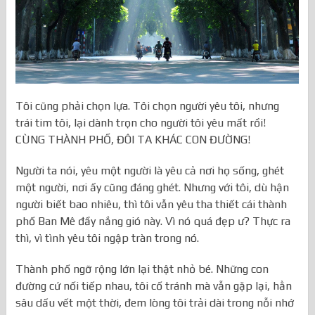
Tôi cũng phải chọn lựa. Tôi chọn người yêu tôi, nhưng
trái tim tôi, lại dành trọn cho người tôi yêu mất rồi!
CÙNG THÀNH PHỐ, ĐÔI TA KHÁC CON ĐƯỜNG!
Người ta nói, yêu một người là yêu cả nơi họ sống, ghét
một người, nơi ấy cũng đáng ghét. Nhưng với tôi, dù hận
người biết bao nhiêu, thì tôi vẫn yêu tha thiết cái thành
phố Ban Mê đầy nắng gió này. Vì nó quá đẹp ư? Thực ra
thì, vì tình yêu tôi ngập tràn trong nó.
Thành phố ngỡ rộng lớn lại thật nhỏ bé. Những con
đường cứ nối tiếp nhau, tôi cố tránh mà vẫn gặp lại, hằn
sâu dấu vết một thời, đem lòng tôi trải dài trong nỗi nhớ