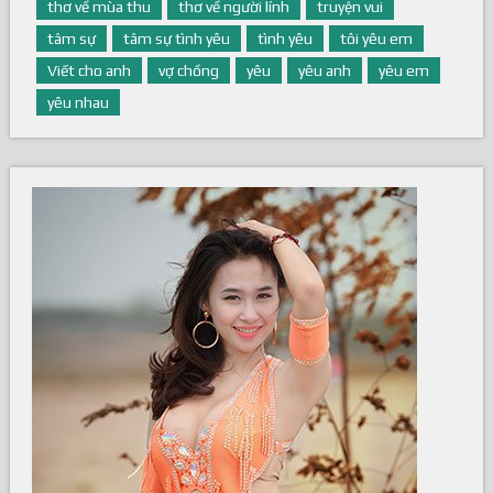
thơ về mùa thu
thơ về người lính
truyện vui
tâm sự
tâm sự tình yêu
tình yêu
tôi yêu em
Viết cho anh
vợ chồng
yêu
yêu anh
yêu em
yêu nhau