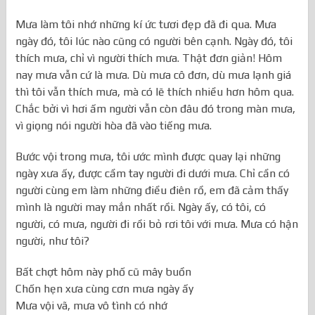
Mưa làm tôi nhớ những kí ức tươi đẹp đã đi qua. Mưa
ngày đó, tôi lúc nào cũng có người bên cạnh. Ngày đó, tôi
thích mưa, chỉ vì người thích mưa. Thật đơn giản! Hôm
nay mưa vẫn cứ là mưa. Dù mưa cô đơn, dù mưa lạnh giá
thì tôi vẫn thích mưa, mà có lẽ thích nhiều hơn hôm qua.
Chắc bởi vì hơi ấm người vẫn còn đâu đó trong màn mưa,
vì giọng nói người hòa đã vào tiếng mưa.
Bước vội trong mưa, tôi ước mình được quay lại những
ngày xưa ấy, được cầm tay người đi dưới mưa. Chỉ cần có
người cùng em làm những điều điên rồ, em đã cảm thấy
mình là người may mắn nhất rồi. Ngày ấy, có tôi, có
người, có mưa, người đi rồi bỏ rơi tôi với mưa. Mưa có hận
người, như tôi?
Bất chợt hôm này phố cũ mây buồn
Chốn hẹn xưa cùng cơn mưa ngày ấy
Mưa vội vã, mưa vô tình có nhớ