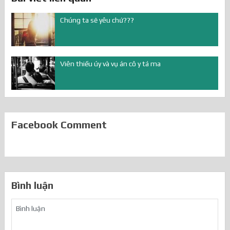
Chúng ta sẽ yêu chứ???
Viên thiếu úy và vụ án cô y tá ma
Facebook Comment
Bình luận