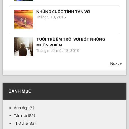
NHỮNG CUỘC TÌNH TAN VỠ
Tháng 9 19, 2016
TUỔI TRẺ ÊM TRÔI VƠI BỚT NHỮNG
MUỘN PHIỀN
Tháng mười một 18, 2016
Next »
DANH MỤC
Ảnh đẹp
(5)
Tâm sự
(82)
Thơ chế
(33)