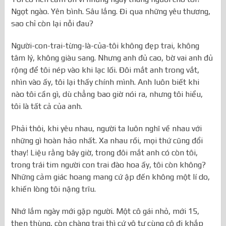
Ngọt ngào. Yên bình. Sâu lắng. Đi qua những yêu thương,
sao chỉ còn lại nỗi đau?
Người-con-trai-từng-là-của-tôi không đẹp trai, không
tâm lý, không giàu sang. Nhưng anh đủ cao, bờ vai anh đủ
rộng để tôi nép vào khi lạc lối. Đôi mắt anh trong vắt,
nhìn vào ấy, tôi lại thấy chính mình. Anh luôn biết khi
nào tôi cần gì, dù chẳng bao giờ nói ra, nhưng tôi hiểu,
tôi là tất cả của anh.
Phải thôi, khi yêu nhau, người ta luôn nghĩ về nhau với
những gì hoàn hảo nhất. Xa nhau rồi, mọi thứ cũng đổi
thay! Liệu rằng bây giờ, trong đôi mắt anh có còn tôi,
trong trái tim người con trai đào hoa ấy, tôi còn không?
Những cảm giác hoang mang cứ ập đến không một lí do,
khiến lòng tôi nặng trĩu.
Nhớ lắm ngày mới gặp người. Một cô gái nhỏ, mới 15,
thẹn thùng, còn chàng trai thì cứ vô tư cùng cô đi khắp