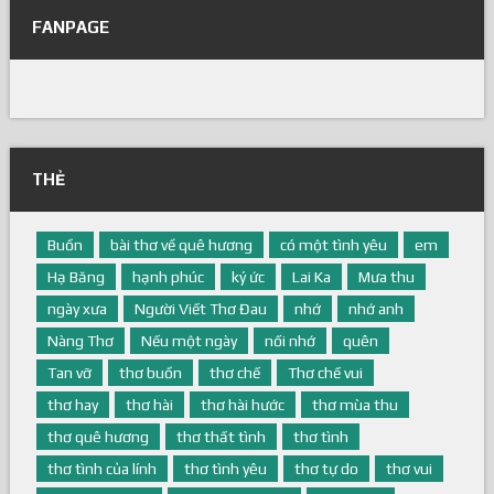
FANPAGE
THẺ
Buồn
bài thơ về quê hương
có một tình yêu
em
Hạ Băng
hạnh phúc
ký ức
Lai Ka
Mưa thu
ngày xưa
Người Viết Thơ Đau
nhớ
nhớ anh
Nàng Thơ
Nếu một ngày
nối nhớ
quên
Tan vỡ
thơ buồn
thơ chế
Thơ chế vui
thơ hay
thơ hài
thơ hài hước
thơ mùa thu
thơ quê hương
thơ thất tình
thơ tình
thơ tình của lính
thơ tình yêu
thơ tự do
thơ vui