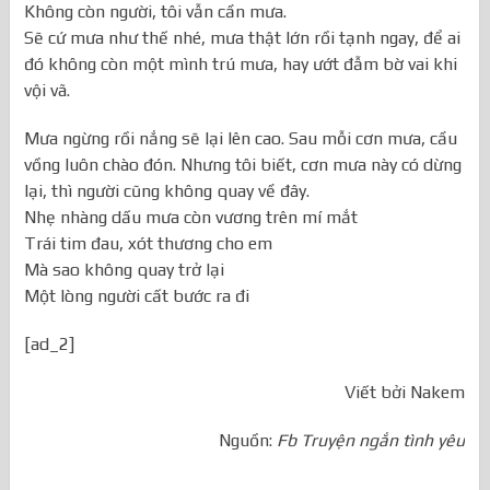
Không còn người, tôi vẫn cần mưa.
Sẽ cứ mưa như thế nhé, mưa thật lớn rồi tạnh ngay, để ai
đó không còn một mình trú mưa, hay ướt đẫm bờ vai khi
vội vã.
Mưa ngừng rồi nắng sẽ lại lên cao. Sau mỗi cơn mưa, cầu
vồng luôn chào đón. Nhưng tôi biết, cơn mưa này có dừng
lại, thì người cũng không quay về đây.
Nhẹ nhàng dấu mưa còn vương trên mí mắt
Trái tim đau, xót thương cho em
Mà sao không quay trở lại
Một lòng người cất bước ra đi
[ad_2]
Viết bởi Nakem
Nguồn:
Fb Truyện ngắn tình yêu