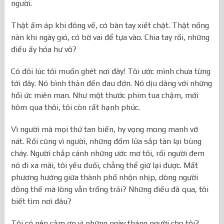
người.
Thật ấm áp khi đông về, có bàn tay xiết chặt. Thật nồng
nàn khi ngày gió, có bờ vai để tựa vào. Chia tay rồi, những
điều ấy hóa hư vô?
Có đôi lúc tôi muốn ghét nơi đây! Tôi ước mình chưa từng
tới đây. Nó bình thản đến đau đớn. Nó dịu dàng với những
hồi ức miên man. Như một thước phim tua chậm, mới
hôm qua thôi, tôi còn rất hạnh phúc.
Vì người mà mọi thứ tan biến, hy vọng mong manh vỡ
nát. Rồi cũng vì người, những đốm lửa sắp tàn lại bùng
cháy. Người chắp cánh những ước mơ tôi, rồi người đem
nó đi xa mãi, tôi yếu đuối, chẳng thể giữ lại được. Mất
phương hướng giữa thành phố nhộn nhịp, dòng người
đông thế mà lòng vẫn trống trải? Những điều đã qua, tôi
biết tìm nơi đâu?
Tôi có nên cảm ơn vì những ngày tháng người cho tôi?