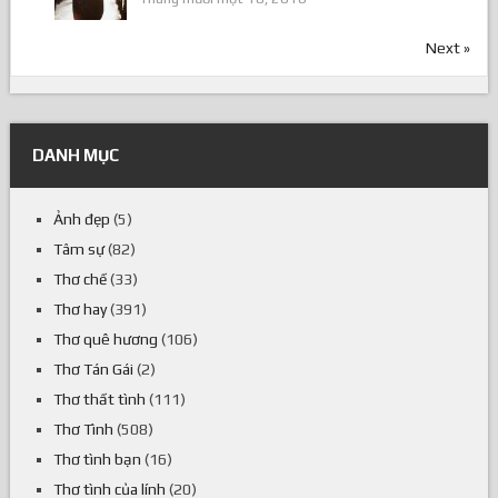
MUỘN PHIỀN
Tháng mười một 18, 2016
Next »
DANH MỤC
Ảnh đẹp
(5)
Tâm sự
(82)
Thơ chế
(33)
Thơ hay
(391)
Thơ quê hương
(106)
Thơ Tán Gái
(2)
Thơ thất tình
(111)
Thơ Tình
(508)
Thơ tình bạn
(16)