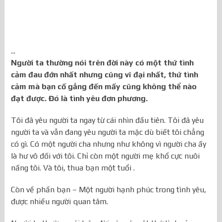
...
Người ta thường nói trên đời này có một thứ tình
cảm đau đớn nhất nhưng cũng vĩ đại nhất, thứ tình
cảm mà bạn cố gắng đến mấy cũng không thể nào
đạt được. Đó là tình yêu đơn phương.
Tôi đã yêu người ta ngay từ cái nhìn đầu tiên. Tôi đã yêu
người ta và vẫn đang yêu người ta mặc dù biết tôi chẳng
có gì. Có một người cha nhưng như không vì người cha ấy
là hư vô đối với tôi. Chỉ còn một người mẹ khổ cực nuôi
nấng tôi. Và tôi, thua bạn một tuổi .
Còn về phần bạn – Một người hạnh phúc trong tình yêu,
được nhiều người quan tâm.