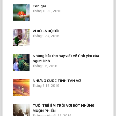
Con gái
Tháng 10 20, 2016
VÌ BỐ LÀ BỘ ĐỘI
Tháng 9 24, 2016
Những bài thơ hay viết về tình yêu của
người lính
Tháng 9 6, 2016
NHỮNG CUỘC TÌNH TAN VỠ
Tháng 9 19, 2016
TUỔI TRẺ ÊM TRÔI VƠI BỚT NHỮNG