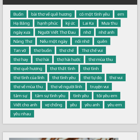
THẺ
Buồn
bài thơ về quê hương
có một tình yêu
em
Hạ Băng
hạnh phúc
ký ức
Lai Ka
Mưa thu
ngày xưa
Người Viết Thơ Đau
nhớ
nhớ anh
Nàng Thơ
Nếu một ngày
nối nhớ
quên
Tan vỡ
thơ buồn
thơ chế
Thơ chế vui
thơ hay
thơ hài
thơ hài hước
thơ mùa thu
thơ quê hương
thơ thất tình
thơ tình
thơ tình của lính
thơ tình yêu
thơ tự do
thơ vui
thơ về mùa thu
thơ về người lính
truyện vui
tâm sự
tâm sự tình yêu
tình yêu
tôi yêu em
Viết cho anh
vợ chồng
yêu
yêu anh
yêu em
yêu nhau