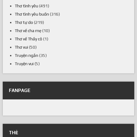
Thơ tình của lính
(20)
Thơ tình yêu
(491)
Thơ tình yêu buồn
(316)
Thơ tự do
(219)
Thơ về cha mẹ
(10)
Thơ về Thầy cô
(1)
Thơ vui
(50)
Truyện ngắn
(35)
Truyện vui
(5)
FANPAGE