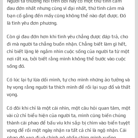
Người ta thường nói trên đời này có một thứ tình cảm
đau đớn nhất nhưng cũng vĩ đại nhất, thứ tình cảm mà
bạn cố gắng đến mấy cũng không thể nào đạt được. Đó
là tình yêu đơn phương.
Còn gì đau đớn hơn khi tình yêu chẳng được đáp trả, cho
đi mà người ta chẳng buồn nhận. Chẳng biết làm gì hết,
chỉ biết lặng lẽ ngắm nhìn cuộc sống của người ta từ một
nơi rất xa, bởi biết rằng mình không thể bước vào cuộc
sống đó.
Có lúc lại tự lừa dối mình, tự cho mình những ảo tưởng và
hy vọng rằng người ta thích mình để rồi lại sụp đổ và thất
vọng.
Có đôi khi chỉ là một cái nhìn, một câu hỏi quan tâm, một
vài cử chỉ biểu hiện của người ta, mình cũng biến chúng
thành cái phao để bấu víu khi sắp bị chìm vào biển tuyệt
vọng để rồi một ngày nhận ra tất cả chỉ là ngộ nhận. Cái
phao đó xẹp đi và chính nó nhấn chìm mình xuống.