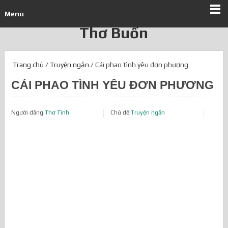
Menu
Thơ Buồn
Trang chủ
/
Truyện ngắn
/ Cái phao tình yêu đơn phương
CÁI PHAO TÌNH YÊU ĐƠN PHƯƠNG
Người đăng:
Thơ Tình
Chủ đề:
Truyện ngắn