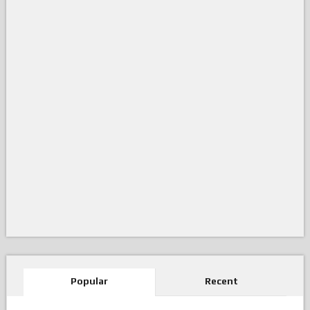
Popular
Recent