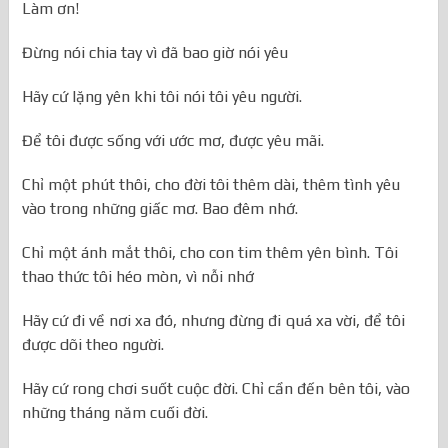
Làm ơn!
Đừng nói chia tay vì đã bao giờ nói yêu
Hãy cứ lặng yên khi tôi nói tôi yêu người.
Để tôi được sống với ước mơ, được yêu mãi.
Chỉ một phút thôi, cho đời tôi thêm dài, thêm tình yêu
vào trong những giấc mơ. Bao đêm nhớ.
Chỉ một ánh mắt thôi, cho con tim thêm yên bình. Tôi
thao thức tôi héo mòn, vì nỗi nhớ
Hãy cứ đi về nơi xa đó, nhưng đừng đi quá xa vời, để tôi
được dõi theo người.
Hãy cứ rong chơi suốt cuộc đời. Chỉ cần đến bên tôi, vào
những tháng năm cuối đời.