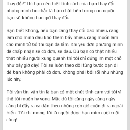
thay đổi!” thì bạn nên biết tính cách của bạn thay đổi
nhưng mình tin chắc là bản chất bên trong con người
bạn sẽ không bao giờ thay đổi.
Bạn biết không, nếu bạn càng thay đổi bao nhiêu, càng
làm cho mình đau khổ thêm bấy nhiêu, càng muốn làm
cho mình tử bỏ thì bạn đã lầm. Khi yêu đơn phương mình
đã chấp nhận sẽ cô đơn, sẽ đau. Dù bạn có thật nhiều
thật nhiều người xung quanh thì tôi chỉ đứng im một chỗ
như bây giờ đây! Tôi sẽ luôn theo dõi từng bước bạn đi
để bạn không phải cô đơn, không phải bối rối như những
lúc này.
Tôi vẫn tin, vẫn tin là bạn có một chút tình cảm với tôi vì
thế tôi muốn hy vọng. Mặc dù tôi càng ngày càng ngày
càng bị đẩy ra xa dần theo những cơn gió cuốn đi ra ngoài
biển. Tôi chỉ mong, tôi là người được bạn mỉm cười cuối
cùng!