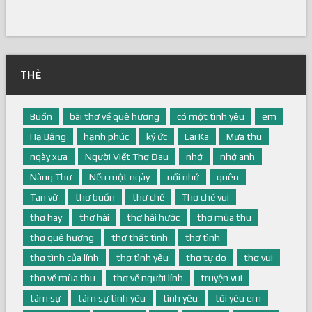
THẺ
Buồn
bài thơ về quê hương
có một tình yêu
em
Hạ Băng
hạnh phúc
ký ức
Lai Ka
Mưa thu
ngày xưa
Người Viết Thơ Đau
nhớ
nhớ anh
Nàng Thơ
Nếu một ngày
nối nhớ
quên
Tan vỡ
thơ buồn
thơ chế
Thơ chế vui
thơ hay
thơ hài
thơ hài hước
thơ mùa thu
thơ quê hương
thơ thất tình
thơ tình
thơ tình của lính
thơ tình yêu
thơ tự do
thơ vui
thơ về mùa thu
thơ về người lính
truyện vui
tâm sự
tâm sự tình yêu
tình yêu
tôi yêu em