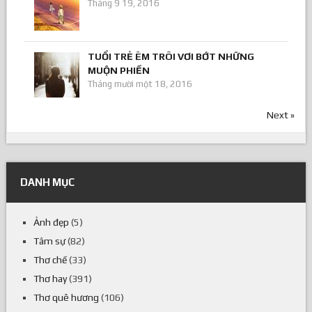
Tháng 9 19, 2016
TUỔI TRẺ ÊM TRÔI VƠI BỚT NHỮNG
MUỘN PHIỀN
Tháng mười một 18, 2016
Next »
DANH MỤC
Ảnh đẹp
(5)
Tâm sự
(82)
Thơ chế
(33)
Thơ hay
(391)
Thơ quê hương
(106)