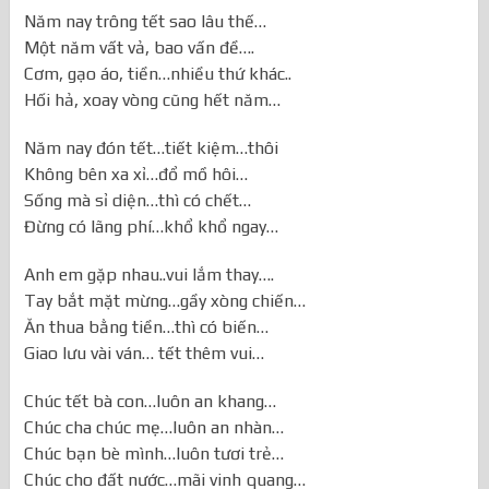
3. Thơ Chúc Tết Độc Đáo Số 3
Năm nay trông tết sao lâu thế…
Một năm vất vả, bao vấn đề….
Cơm, gạo áo, tiền…nhiều thứ khác..
Hối hả, xoay vòng cũng hết năm…
Năm nay đón tết…tiết kiệm…thôi
Không bên xa xỉ…đổ mồ hôi…
Sống mà sỉ diện…thì có chết…
Đừng có lãng phí…khổ khổ ngay…
Anh em gặp nhau..vui lắm thay….
Tay bắt mặt mừng…gầy xòng chiến…
Ăn thua bằng tiền…thì có biến…
Giao lưu vài ván… tết thêm vui…
Chúc tết bà con…luôn an khang…
Chúc cha chúc mẹ…luôn an nhàn…
Chúc bạn bè mình…luôn tươi trẻ…