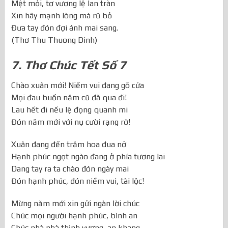
Còn kia những phút phải lo toan
Mệt mỏi, tơ vương lệ lan tràn
Xin hãy mạnh lòng mà rũ bỏ
Đưa tay đón đợi ánh mai sang.
(Thơ Thu Thuong Dinh)
7. Thơ Chúc Tết Số 7
Chào xuân mới! Niềm vui đang gõ cửa
Mọi đau buồn năm cũ đã qua đi!
Lau hết đi nếu lệ đọng quanh mi
Đón năm mới với nụ cười rạng rỡ!
Xuân đang đến trăm hoa đua nở
Hạnh phúc ngọt ngào đang ở phía tương lai
Dang tay ra ta chào đón ngày mai
Đón hạnh phúc, đón niềm vui, tài lộc!
Mừng năm mới xin gửi ngàn lời chúc
Chúc mọi người hạnh phúc, bình an