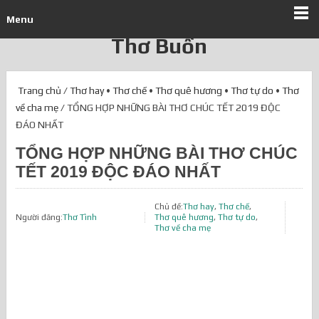
Menu
Thơ Buồn
Trang chủ
/
Thơ hay
•
Thơ chế
•
Thơ quê hương
•
Thơ tự do
•
Thơ
về cha mẹ
/ TỔNG HỢP NHỮNG BÀI THƠ CHÚC TẾT 2019 ĐỘC
ĐÁO NHẤT
TỔNG HỢP NHỮNG BÀI THƠ CHÚC
TẾT 2019 ĐỘC ĐÁO NHẤT
Chủ đề:
Thơ hay
,
Thơ chế
,
Người đăng:
Thơ Tình
Thơ quê hương
,
Thơ tự do
,
Thơ về cha mẹ