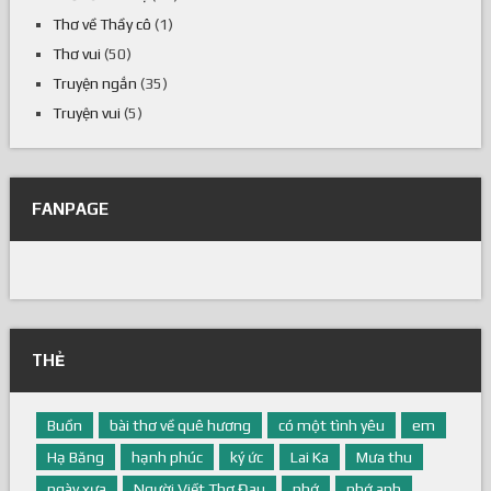
Thơ về cha mẹ
(10)
Thơ về Thầy cô
(1)
Thơ vui
(50)
Truyện ngắn
(35)
Truyện vui
(5)
FANPAGE
THẺ
Buồn
bài thơ về quê hương
có một tình yêu
em
Hạ Băng
hạnh phúc
ký ức
Lai Ka
Mưa thu