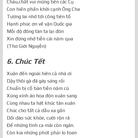
Cuộc sống tưng bừng tựa pháo hoa
Cháu,chắt vui mừng bên các Cụ
Con hiền phấn khởi cạnh Ông Cha
Tương lai nhớ tới công tiên tổ
Hạnh phúc ơn về vận Quốc gia
Mỗi độ đông tàn ta lại đón
Xin đừng nhớ tiễn cái năm qua
(Thơ Giới Nguyễn)
6. Chúc Tết
Xuân đến ngoài hiên cả nhà ơi
Dậy thôi gà đã gáy sáng rồi
Chuẩn bị cỗ bàn tiễn năm cũ
Xúng xính áo hoa đón xuân sang
Cùng nhau ta hát khúc tân xuân
Chúc cho tất cả dẫu xa gần
Dồi dào sức khỏe, cười rộn rã
Để những tình ca mãi còn ngân.