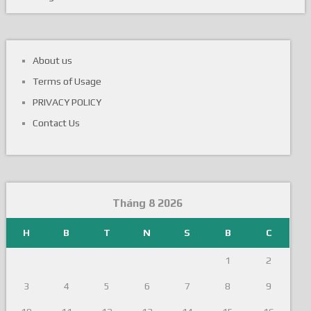
Loading...
About us
Terms of Usage
PRIVACY POLICY
Contact Us
Tháng 8 2026
H
B
T
N
S
B
C
1
2
3
4
5
6
7
8
9