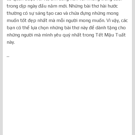
cơ quan được vui vẻ, ấm cúng hơn với những tràng cười
trong dịp ngày đầu năm mới. Những bài thơ hài hước
thường có sự sáng tạo cao và chứa đựng những mong
muốn tốt đẹp nhất mà mỗi người mong muốn. Vì vậy, các
bạn có thể lựa chọn những bài thơ này để dành tặng cho
những người mà mình yêu quý nhất trong Tết Mậu Tuất
này.
...