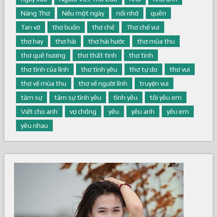
ngày xưa
Người Viết Thơ Đau
nhớ
nhớ anh
Nàng Thơ
Nếu một ngày
nối nhớ
quên
Tan vỡ
thơ buồn
thơ chế
Thơ chế vui
thơ hay
thơ hài
thơ hài hước
thơ mùa thu
thơ quê hương
thơ thất tình
thơ tình
thơ tình của lính
thơ tình yêu
thơ tự do
thơ vui
thơ về mùa thu
thơ về người lính
truyện vui
tâm sự
tâm sự tình yêu
tình yêu
tôi yêu em
Viết cho anh
vợ chồng
yêu
yêu anh
yêu em
yêu nhau