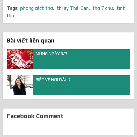
Tags:
phong cách thơ
,
thi sỹ Thái Can
,
thơ 7 chữ
,
tình
thơ
Bài viết liên quan
MỪNG NGÀY 8/3
BIẾT VỀ NƠI ĐÂU ?
Facebook Comment