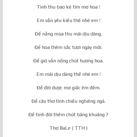
Nàng đi dần khuất chân trời tím.
Tình thu bao kẻ tím mơ hoa !
Em vẫn yêu kiều thế nhé em !
Để nắng mùa thu mãi dịu dàng.
Để hoa thêm sắc tươi ngày mới.
Để gió vẫn nồng chút hương hoa.
Em mãi dịu dàng thế nhé em !
Để đời được mơ giấc êm đềm.
Để câu thơ tình chiều nghiêng ngả.
Để tình đời thêm chút bâng khuâng ?
Thơ BaLe ( TTH )