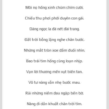
Này đây mắt biếc ngây thơ lắm.
Môi nọ hồng xinh chúm chím cười.
Chiều thu phơi phới duyên con gái.
Dáng ngọc la đà nét đài trang.
Đất trời bỗng lặng nghe chân bước.
Những mắt tròn xoe đắm đuối nhìn.
Bao trái tim hồng cùng loạn nhịp.
Vạn lời thương mến vụt biến tan.
Vô tư nàng vẫn nhẹ bước mau.
Rải những niềm đau ngập bến bờ.