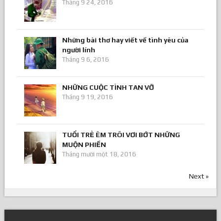
VÌ BỐ LÀ BỘ ĐỘI
Tháng 9 24, 2016
Những bài thơ hay viết về tình yêu của
người lính
Tháng 9 6, 2016
NHỮNG CUỘC TÌNH TAN VỠ
Tháng 9 19, 2016
TUỔI TRẺ ÊM TRÔI VƠI BỚT NHỮNG
MUỘN PHIỀN
Tháng mười một 18, 2016
Next »