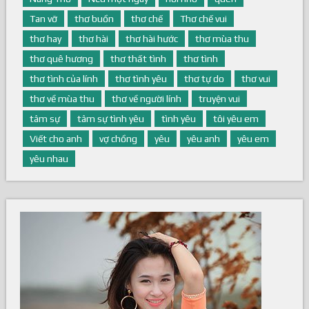
Nàng Thơ
Nếu một ngày
nối nhớ
quên
Tan vỡ
thơ buồn
thơ chế
Thơ chế vui
thơ hay
thơ hài
thơ hài hước
thơ mùa thu
thơ quê hương
thơ thất tình
thơ tình
thơ tình của lính
thơ tình yêu
thơ tự do
thơ vui
thơ về mùa thu
thơ về người lính
truyện vui
tâm sự
tâm sự tình yêu
tình yêu
tôi yêu em
Viết cho anh
vợ chồng
yêu
yêu anh
yêu em
yêu nhau