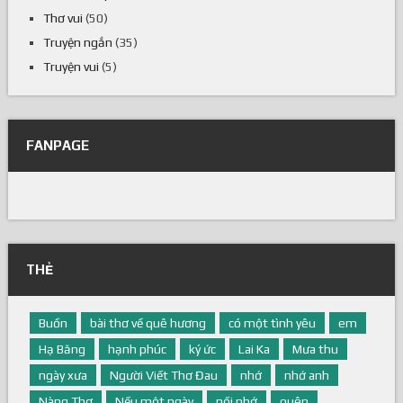
Thơ về Thầy cô
(1)
Thơ vui
(50)
Truyện ngắn
(35)
Truyện vui
(5)
FANPAGE
THẺ
Buồn
bài thơ về quê hương
có một tình yêu
em
Hạ Băng
hạnh phúc
ký ức
Lai Ka
Mưa thu
ngày xưa
Người Viết Thơ Đau
nhớ
nhớ anh