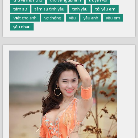
tâm sự
tâm sự tình yêu
tình yêu
tôi yêu em
Viết cho anh
vợ chồng
yêu
yêu anh
yêu em
yêu nhau