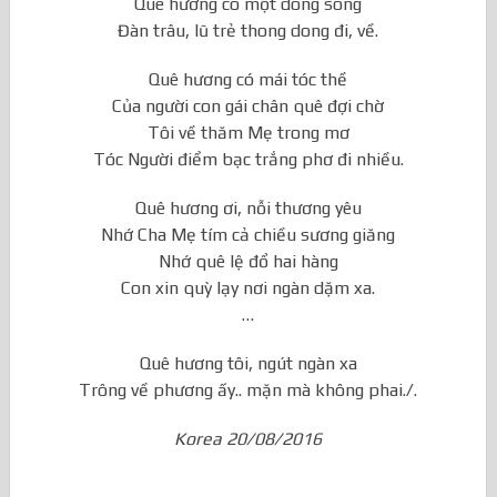
Quê hương có một dòng sông
Đàn trâu, lũ trẻ thong dong đi, về.
Quê hương có mái tóc thề
Của người con gái chân quê đợi chờ
Tôi về thăm Mẹ trong mơ
Tóc Người điểm bạc trắng phơ đi nhiều.
Quê hương ơi, nỗi thương yêu
Nhớ Cha Mẹ tím cả chiều sương giăng
Nhớ quê lệ đổ hai hàng
Con xin quỳ lạy nơi ngàn dặm xa.
…
Quê hương tôi, ngút ngàn xa
Trông về phương ấy.. mặn mà không phai./.
Korea 20/08/2016