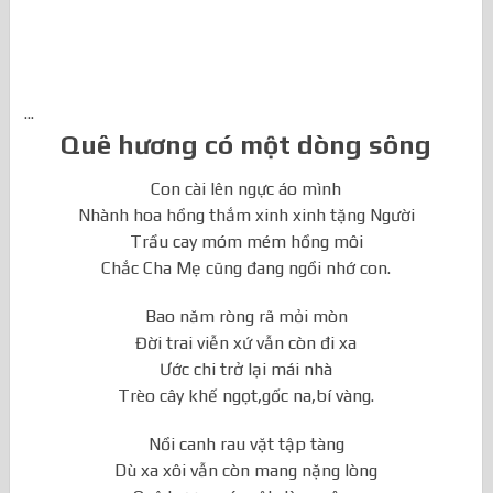
...
Quê hương có một dòng sông
Con cài lên ngực áo mình
Nhành hoa hồng thắm xinh xinh tặng Người
Trầu cay móm mém hồng môi
Chắc Cha Mẹ cũng đang ngồi nhớ con.
Bao năm ròng rã mỏi mòn
Đời trai viễn xứ vẫn còn đi xa
Ước chi trở lại mái nhà
Trèo cây khế ngọt,gốc na,bí vàng.
Nồi canh rau vặt tập tàng
Dù xa xôi vẫn còn mang nặng lòng