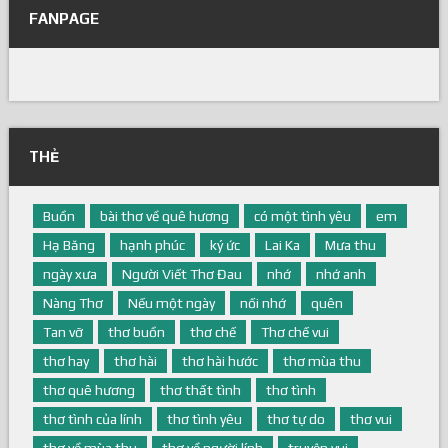
FANPAGE
THẺ
Buồn
bài thơ về quê hương
có một tình yêu
em
Hạ Băng
hạnh phúc
ký ức
Lai Ka
Mưa thu
ngày xưa
Người Viết Thơ Đau
nhớ
nhớ anh
Nàng Thơ
Nếu một ngày
nối nhớ
quên
Tan vỡ
thơ buồn
thơ chế
Thơ chế vui
thơ hay
thơ hài
thơ hài hước
thơ mùa thu
thơ quê hương
thơ thất tình
thơ tình
thơ tình của lính
thơ tình yêu
thơ tự do
thơ vui
thơ về mùa thu
thơ về người lính
truyện vui