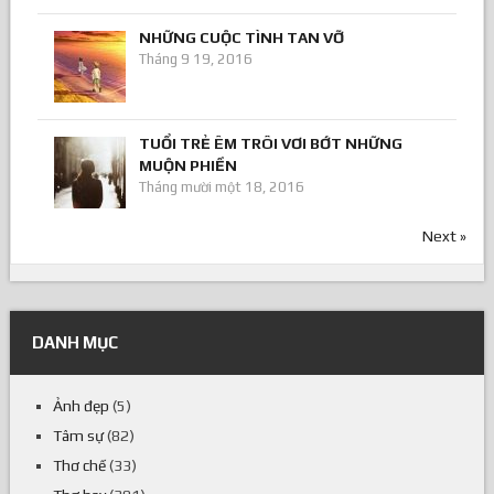
NHỮNG CUỘC TÌNH TAN VỠ
Tháng 9 19, 2016
TUỔI TRẺ ÊM TRÔI VƠI BỚT NHỮNG
MUỘN PHIỀN
Tháng mười một 18, 2016
Next »
DANH MỤC
Ảnh đẹp
(5)
Tâm sự
(82)
Thơ chế
(33)