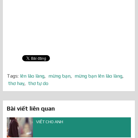
Tags:
lên lão làng
,
mừng bạn
,
mừng bạn lên lão làng
,
thơ hay
,
thơ tự do
Bài viết liên quan
VIẾT CHO ANH