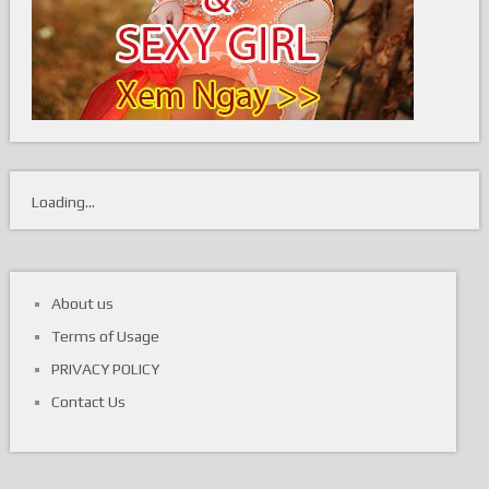
Loading...
About us
Terms of Usage
PRIVACY POLICY
Contact Us