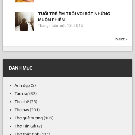
TUỔI TRẺ ÊM TRÔI VƠI BỚT NHỮNG
MUỘN PHIỀN
Tháng mười một 18, 2016
Next »
DANH MỤC
Ảnh đẹp
(5)
Tâm sự
(82)
Thơ chế
(33)
Thơ hay
(391)
Thơ quê hương
(106)
Thơ Tán Gái
(2)
Thơ thất tình
(111)