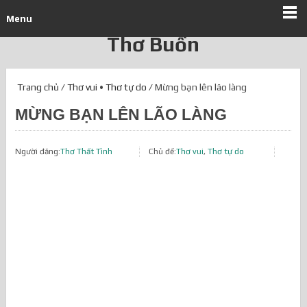
Menu
Thơ Buồn
Trang chủ
/
Thơ vui
•
Thơ tự do
/ Mừng bạn lên lão làng
MỪNG BẠN LÊN LÃO LÀNG
Người đăng:
Thơ Thất Tình
Chủ đề:
Thơ vui
,
Thơ tự do