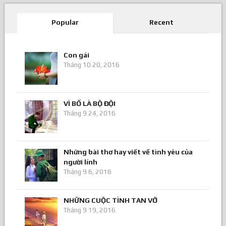
Popular
Recent
Con gái
Tháng 10 20, 2016
VÌ BỐ LÀ BỘ ĐỘI
Tháng 9 24, 2016
Những bài thơ hay viết về tình yêu của
người lính
Tháng 9 6, 2016
NHỮNG CUỘC TÌNH TAN VỠ
Tháng 9 19, 2016