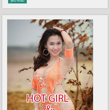
yêu nhau