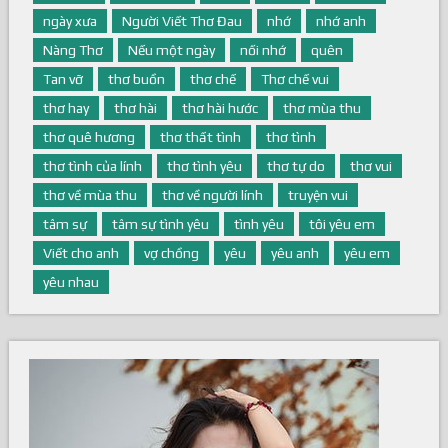
ngày xưa
Người Viết Thơ Đau
nhớ
nhớ anh
Nàng Thơ
Nếu một ngày
nối nhớ
quên
Tan vỡ
thơ buồn
thơ chế
Thơ chế vui
thơ hay
thơ hài
thơ hài hước
thơ mùa thu
thơ quê hương
thơ thất tình
thơ tình
thơ tình của lính
thơ tình yêu
thơ tự do
thơ vui
thơ về mùa thu
thơ về người lính
truyện vui
tâm sự
tâm sự tình yêu
tình yêu
tôi yêu em
Viết cho anh
vợ chồng
yêu
yêu anh
yêu em
yêu nhau