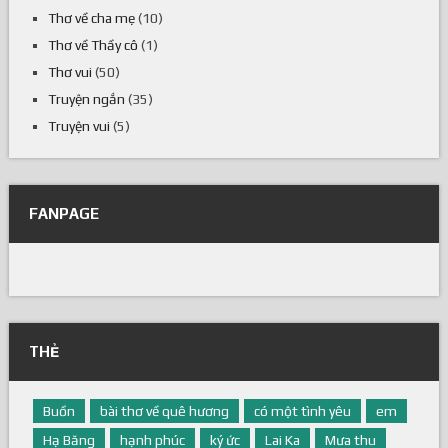
Thơ về cha mẹ
(10)
Thơ về Thầy cô
(1)
Thơ vui
(50)
Truyện ngắn
(35)
Truyện vui
(5)
FANPAGE
THẺ
Buồn
bài thơ về quê hương
có một tình yêu
em
Hạ Băng
hạnh phúc
ký ức
Lai Ka
Mưa thu