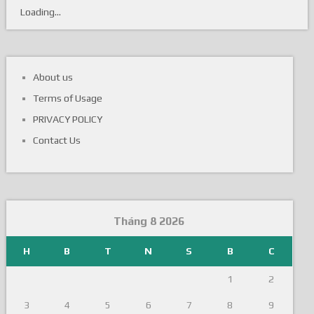
Loading...
About us
Terms of Usage
PRIVACY POLICY
Contact Us
Tháng 8 2026
H
B
T
N
S
B
C
1
2
3
4
5
6
7
8
9