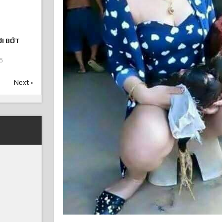
ƠI BỚT
6
Next »