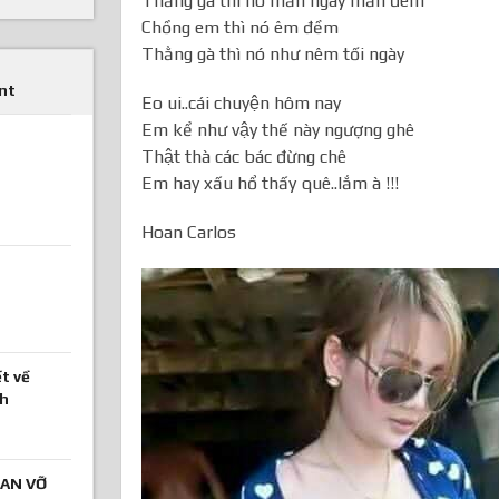
Thằng gà thì nó mần ngày mần đêm
Chồng em thì nó êm đềm
Thằng gà thì nó như nêm tối ngày
nt
Eo ui..cái chuyện hôm nay
Em kể như vậy thế này ngượng ghê
Thật thà các bác đừng chê
Em hay xấu hổ thấy quê..lắm à !!!
Hoan Carlos
t về
nh
AN VỠ