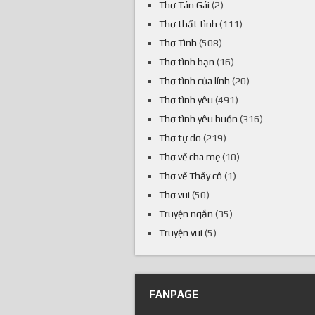
Thơ Tán Gái
(2)
Thơ thất tình
(111)
Thơ Tình
(508)
Thơ tình bạn
(16)
Thơ tình của lính
(20)
Thơ tình yêu
(491)
Thơ tình yêu buồn
(316)
Thơ tự do
(219)
Thơ về cha mẹ
(10)
Thơ về Thầy cô
(1)
Thơ vui
(50)
Truyện ngắn
(35)
Truyện vui
(5)
FANPAGE