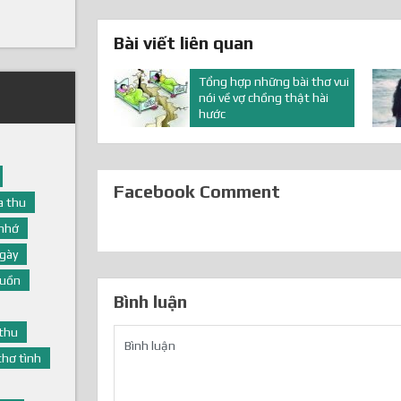
Bài viết liên quan
Tổng hợp những bài thơ vui
nói về vợ chồng thật hài
hước
Facebook Comment
 thu
nhớ
gày
buồn
Bình luận
thu
thơ tình