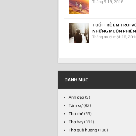
Tháng 9 19, 2016
TUỔI TRẺ ÊM TRÔI V
NHỮNG MUỘN PHIỀN
Tháng mười một 18, 201
DANH MỤC
Ảnh đẹp
(5)
Tâm sự
(82)
Thơ chế
(33)
Thơ hay
(391)
Thơ quê hương
(106)