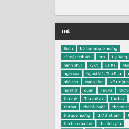
THẺ
Buồn
bài thơ về quê hương
có một tình yêu
em
Hạ Băng
hạnh phúc
ký ức
Lai Ka
Mưa
ngày xưa
Người Viết Thơ Đau
nhớ anh
Nàng Thơ
Nếu một n
nối nhớ
quên
Tan vỡ
thơ 
thơ chế
Thơ chế vui
thơ hay
thơ hài
thơ hài hước
thơ mùa 
thơ quê hương
thơ thất tình
thơ tình của lính
thơ tình yêu