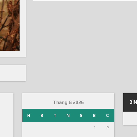
Tháng 8 2026
BÌ
H
B
T
N
S
B
C
1
2