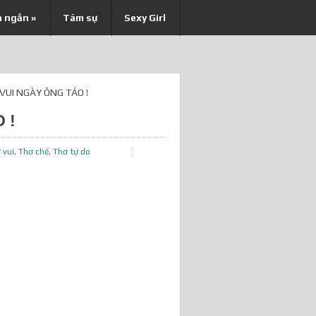
n ngắn
»
Tâm sự
Sexy Girl
VUI NGÀY ÔNG TÁO !
 !
 vui
,
Thơ chế
,
Thơ tự do