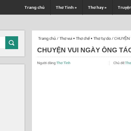
Trang chủ
Thơ Tình
»
Thơ hay
»
Truyệ
Trang chủ
/
Thơ vui
•
Thơ chế
•
Thơ tự do
/ CHUYỆN 
CHUYỆN VUI NGÀY ÔNG TÁO
Người đăng:
Thơ Tình
Chủ đề:
Thơ