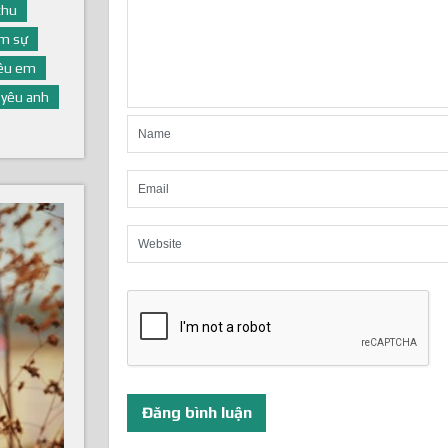
thu
m sự
yêu em
yêu anh