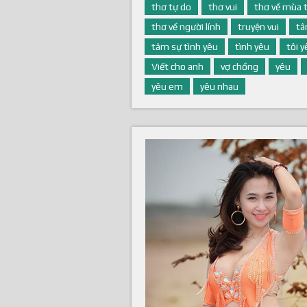
thơ tự do
thơ vui
thơ về mùa 
thơ về người lính
truyện vui
tâ
tâm sự tình yêu
tình yêu
tôi 
Viết cho anh
vợ chồng
yêu
yêu em
yêu nhau