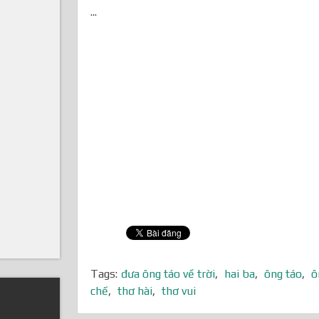
...
Tags:
đưa ông táo về trời
,
hai ba
,
ông táo
,
ô
chế
,
thơ hài
,
thơ vui