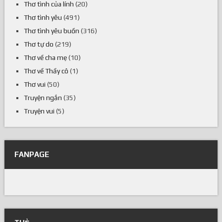
Thơ tình của lính
(20)
Thơ tình yêu
(491)
Thơ tình yêu buồn
(316)
Thơ tự do
(219)
Thơ về cha mẹ
(10)
Thơ về Thầy cô
(1)
Thơ vui
(50)
Truyện ngắn
(35)
Truyện vui
(5)
FANPAGE