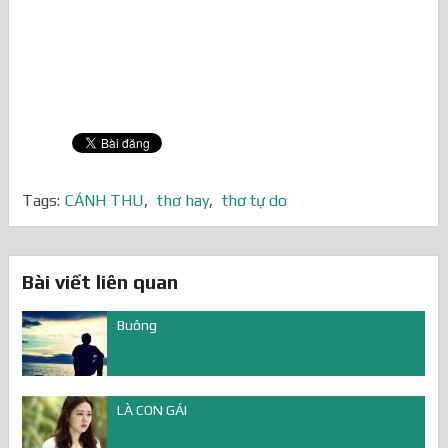
Tags:
CÁNH THU
,
thơ hay
,
thơ tự do
Bài viết liên quan
Buông
LÀ CON GÁI