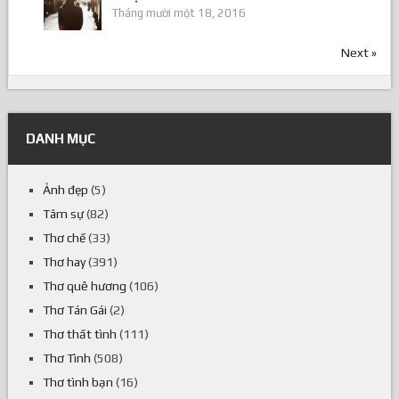
Tháng mười một 18, 2016
Next »
DANH MỤC
Ảnh đẹp
(5)
Tâm sự
(82)
Thơ chế
(33)
Thơ hay
(391)
Thơ quê hương
(106)
Thơ Tán Gái
(2)
Thơ thất tình
(111)
Thơ Tình
(508)
Thơ tình bạn
(16)