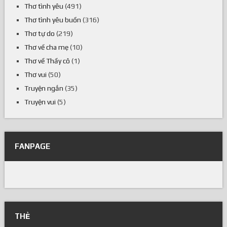
Thơ tình yêu
(491)
Thơ tình yêu buồn
(316)
Thơ tự do
(219)
Thơ về cha mẹ
(10)
Thơ về Thầy cô
(1)
Thơ vui
(50)
Truyện ngắn
(35)
Truyện vui
(5)
FANPAGE
THẺ