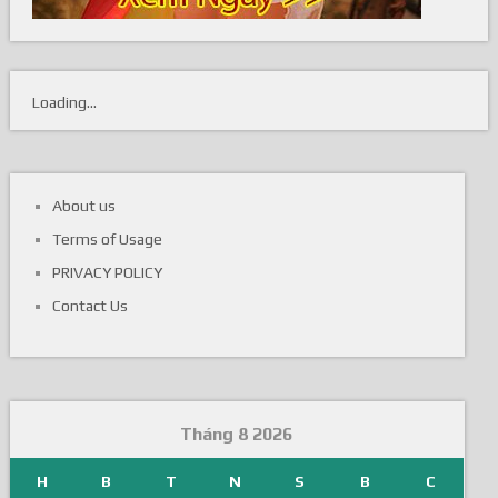
Loading...
About us
Terms of Usage
PRIVACY POLICY
Contact Us
Tháng 8 2026
H
B
T
N
S
B
C