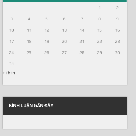
1
2
3
4
5
6
7
8
9
10
11
12
13
14
15
16
17
18
19
20
21
22
23
24
25
26
27
28
29
30
31
« Th11
BÌNH LUẬN GẦN ĐÂY