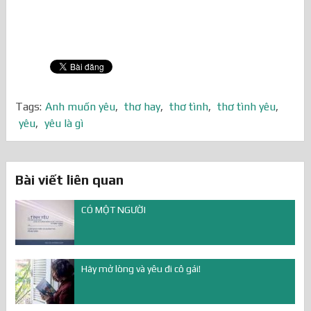
Tags:
Anh muốn yêu
,
thơ hay
,
thơ tình
,
thơ tình yêu
,
yêu
,
yêu là gì
Bài viết liên quan
CÓ MỘT NGƯỜI
Hãy mở lòng và yêu đi cô gái!