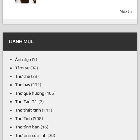
Next »
DANH MỤC
Ảnh đẹp
(5)
Tâm sự
(82)
Thơ chế
(33)
Thơ hay
(391)
Thơ quê hương
(106)
Thơ Tán Gái
(2)
Thơ thất tình
(111)
Thơ Tình
(508)
Thơ tình bạn
(16)
Thơ tình của lính
(20)