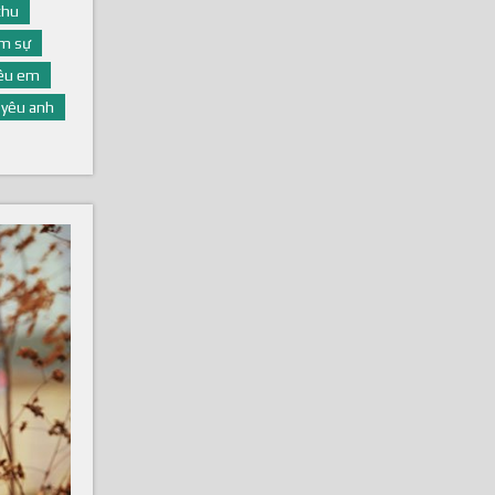
thu
m sự
yêu em
yêu anh