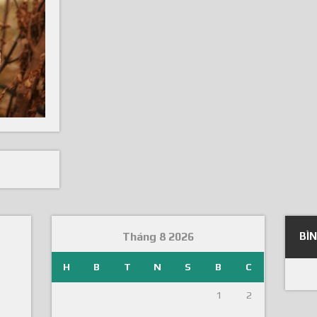
Tháng 8 2026
BÌ
H
B
T
N
S
B
C
1
2