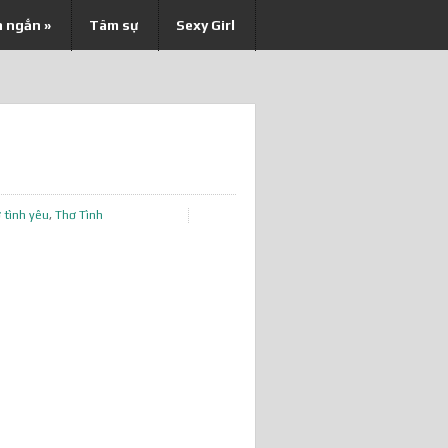
n ngắn
»
Tâm sự
Sexy Girl
 tình yêu
,
Thơ Tình