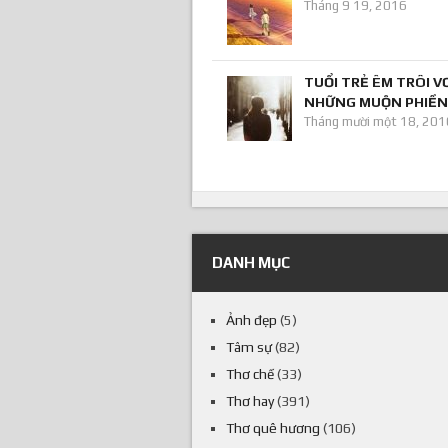
Tháng 9 19, 2016
TUỔI TRẺ ÊM TRÔI V
NHỮNG MUỘN PHIỀN
Tháng mười một 18, 201
DANH MỤC
Ảnh đẹp
(5)
Tâm sự
(82)
Thơ chế
(33)
Thơ hay
(391)
Thơ quê hương
(106)