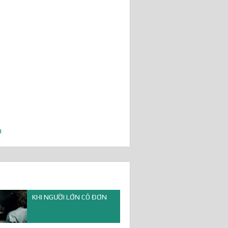
m
KHI NGƯỜI LỚN CÔ ĐƠN