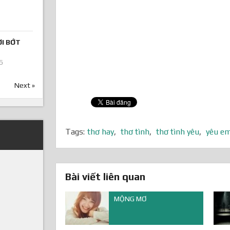
ƠI BỚT
6
Next »
Tags:
thơ hay
,
thơ tình
,
thơ tình yêu
,
yêu e
Bài viết liên quan
MỘNG MƠ