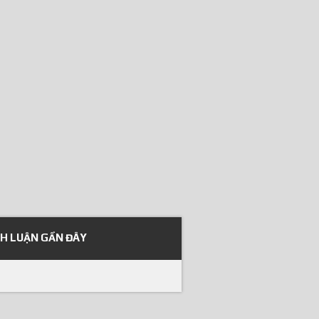
NH LUẬN GẦN ĐÂY