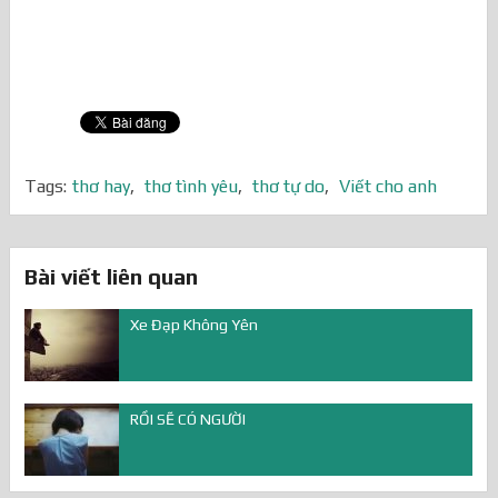
Tags:
thơ hay
,
thơ tình yêu
,
thơ tự do
,
Viết cho anh
Bài viết liên quan
Xe Đạp Không Yên
RỒI SẼ CÓ NGƯỜI