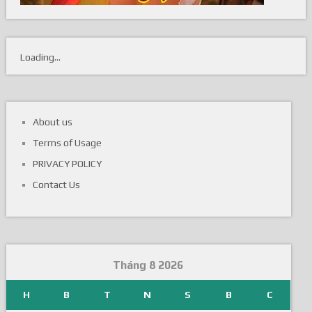
Loading...
About us
Terms of Usage
PRIVACY POLICY
Contact Us
Tháng 8 2026
H
B
T
N
S
B
C