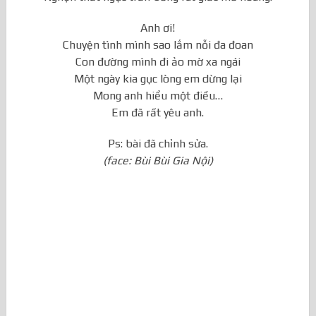
Anh ơi!
Chuyện tình mình sao lắm nỗi đa đoan
Con đường mình đi ảo mờ xa ngái
Một ngày kia gục lòng em dừng lại
Mong anh hiểu một điều…
Em đã rất yêu anh.
Ps: bài đã chỉnh sửa.
(face: Bùi Bùi Gia Nội)