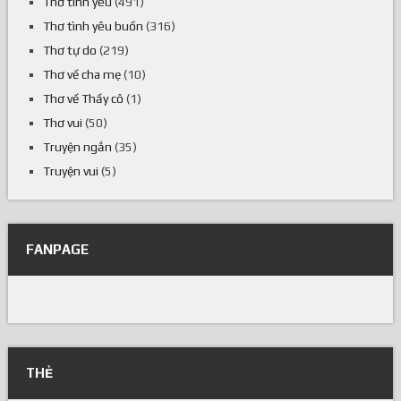
Thơ tình yêu
(491)
Thơ tình yêu buồn
(316)
Thơ tự do
(219)
Thơ về cha mẹ
(10)
Thơ về Thầy cô
(1)
Thơ vui
(50)
Truyện ngắn
(35)
Truyện vui
(5)
FANPAGE
THẺ