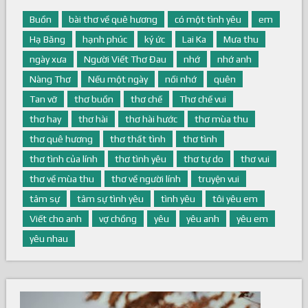
Buồn
bài thơ về quê hương
có một tình yêu
em
Hạ Băng
hạnh phúc
ký ức
Lai Ka
Mưa thu
ngày xưa
Người Viết Thơ Đau
nhớ
nhớ anh
Nàng Thơ
Nếu một ngày
nối nhớ
quên
Tan vỡ
thơ buồn
thơ chế
Thơ chế vui
thơ hay
thơ hài
thơ hài hước
thơ mùa thu
thơ quê hương
thơ thất tình
thơ tình
thơ tình của lính
thơ tình yêu
thơ tự do
thơ vui
thơ về mùa thu
thơ về người lính
truyện vui
tâm sự
tâm sự tình yêu
tình yêu
tôi yêu em
Viết cho anh
vợ chồng
yêu
yêu anh
yêu em
yêu nhau