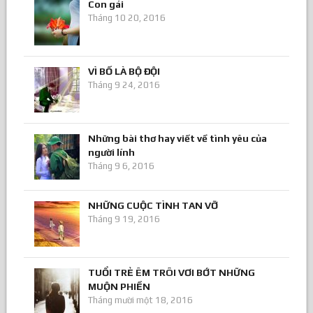
Con gái
Tháng 10 20, 2016
VÌ BỐ LÀ BỘ ĐỘI
Tháng 9 24, 2016
Những bài thơ hay viết về tình yêu của
người lính
Tháng 9 6, 2016
NHỮNG CUỘC TÌNH TAN VỠ
Tháng 9 19, 2016
TUỔI TRẺ ÊM TRÔI VƠI BỚT NHỮNG
MUỘN PHIỀN
Tháng mười một 18, 2016