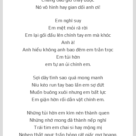
Nó vô hình hay gian dối anh ơi!
Em nghĩ suy
Em mệt mỏi rã rời
Em lại gối đầu lên chính tay em mà khóc
Anh à!
Anh hiểu không anh bao đêm em trằn trọc
Em tủi hờn
em tự an ủi chính em.
Sợi dây tình sao quá mong manh
Níu kéo run tay bao lần em sợ đứt
Muốn buông xuôi nhưng em bất lực
Em giận hờn rồi dằn vặt chính em.
Những tủi hờn em kìm nén thành quen
Những nhớ mong đã thành nếp nghĩ
Trái tim em chai si hay mộng mị
Nghẹn thắt ngực trần bỏng rát giấc mơ hoang.