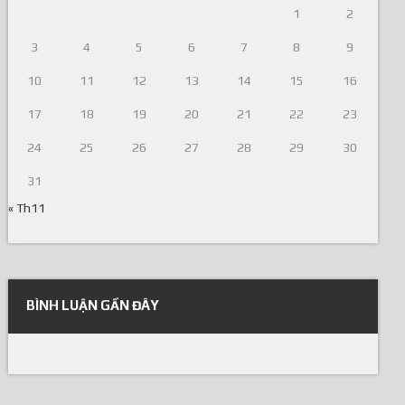
1
2
3
4
5
6
7
8
9
10
11
12
13
14
15
16
17
18
19
20
21
22
23
24
25
26
27
28
29
30
31
« Th11
BÌNH LUẬN GẦN ĐÂY