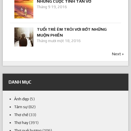
NHỮNG CUỘC TÌNH TAN VỠ
Tháng 9 19, 2016
TUỔI TRẺ ÊM TRÔI VƠI BỚT NHỮNG
MUỘN PHIỀN
Tháng mười một 18, 2016
Next »
DANH MỤC
Ảnh đẹp
(5)
Tâm sự
(82)
Thơ chế
(33)
Thơ hay
(391)
Thơ quê hương
(106)