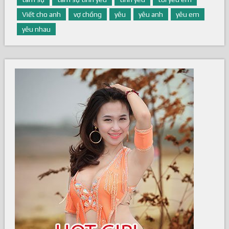
Viết cho anh
vợ chồng
yêu
yêu anh
yêu em
yêu nhau