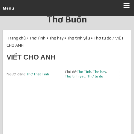
Menu
Thơ Buồn
Trang chủ
/
Thơ Tình
•
Thơ hay
•
Thơ tình yêu
•
Thơ tự do
/ VIẾT
CHO ANH
VIẾT CHO ANH
Chủ đề:
Thơ Tình
,
Thơ hay
,
Người đăng:
Thơ Thất Tình
Thơ tình yêu
,
Thơ tự do