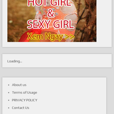
Loading...
About us
Terms of Usage
PRIVACY POLICY
Contact Us