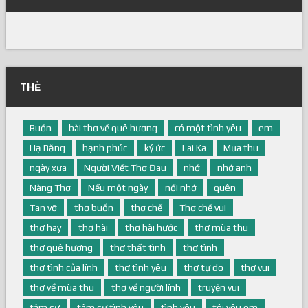
THẺ
Buồn
bài thơ về quê hương
có một tình yêu
em
Hạ Băng
hạnh phúc
ký ức
Lai Ka
Mưa thu
ngày xưa
Người Viết Thơ Đau
nhớ
nhớ anh
Nàng Thơ
Nếu một ngày
nối nhớ
quên
Tan vỡ
thơ buồn
thơ chế
Thơ chế vui
thơ hay
thơ hài
thơ hài hước
thơ mùa thu
thơ quê hương
thơ thất tình
thơ tình
thơ tình của lính
thơ tình yêu
thơ tự do
thơ vui
thơ về mùa thu
thơ về người lính
truyện vui
tâm sự
tâm sự tình yêu
tình yêu
tôi yêu em