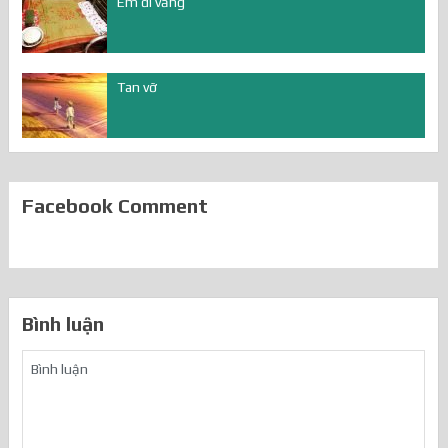
Em đi vắng
Tan vỡ
Facebook Comment
Bình luận