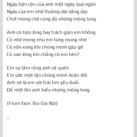
Ngày bận rộn của anh một ngày quá ngắn
Ngày của em nhớ thương dài dằng dạc
Chút mong chờ cũng đủ những mông lung.
Anh có bận lòng hay trách giận em không
Có nhớ mong như em từng mong nhớ
Có xốn xang khi chúng mình gặp gỡ
Có xao lòng khi chẳng có em bên?
Em sợ lắm rằng anh sẽ quên
Em ước một lần chúng mình hoán đổi
Anh sẽ là em với trái tim yếu đuối
Để một lần anh hiểu những mông lung.
(From face: Bùi Gia Nội)
...