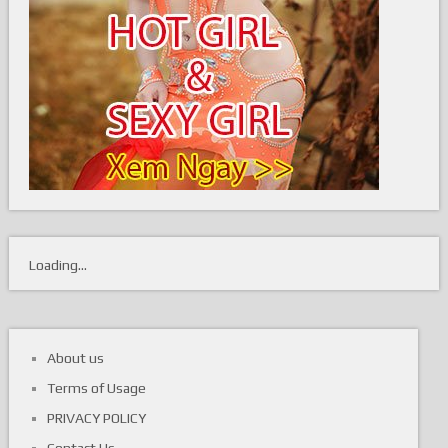
Loading...
About us
Terms of Usage
PRIVACY POLICY
Contact Us