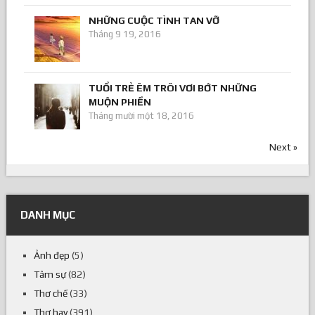
NHỮNG CUỘC TÌNH TAN VỠ
Tháng 9 19, 2016
TUỔI TRẺ ÊM TRÔI VƠI BỚT NHỮNG
MUỘN PHIỀN
Tháng mười một 18, 2016
Next »
DANH MỤC
Ảnh đẹp
(5)
Tâm sự
(82)
Thơ chế
(33)
Thơ hay
(391)