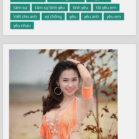
tâm sự
tâm sự tình yêu
tình yêu
tôi yêu em
Viết cho anh
vợ chồng
yêu
yêu anh
yêu em
yêu nhau