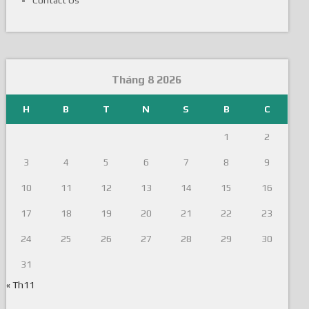
Tháng 8 2026
H
B
T
N
S
B
C
1
2
3
4
5
6
7
8
9
10
11
12
13
14
15
16
17
18
19
20
21
22
23
24
25
26
27
28
29
30
31
« Th11