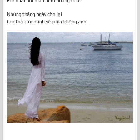
Em ở lại nơi màn đêm hoang hoải.
Những tháng ngày còn lại
Em thả trôi mình về phía không anh…