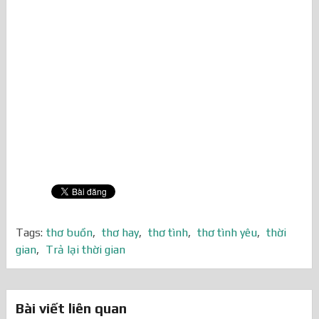
Tags:
thơ buồn
,
thơ hay
,
thơ tình
,
thơ tình yêu
,
thời
gian
,
Trả lại thời gian
Bài viết liên quan