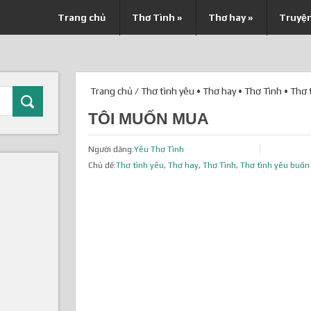
Trang chủ
Thơ Tình
»
Thơ hay
»
Truyệ
Trang chủ
/
Thơ tình yêu
•
Thơ hay
•
Thơ Tình
•
Thơ 
TÔI MUỐN MUA
Người đăng:
Yêu Thơ Tình
Chủ đề:
Thơ tình yêu
,
Thơ hay
,
Thơ Tình
,
Thơ tình yêu buồn