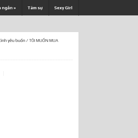
n ngắn
»
Tâm sự
Sexy Girl
tình yêu buồn
/ TÔI MUỐN MUA