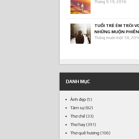
Tháng 9 19, 2016
TUỔI TRẺ ÊM TRÔI V
NHỮNG MUỘN PHIỀN
Tháng mười một 18, 201
DANH MỤC
Ảnh đẹp
(5)
Tâm sự
(82)
Thơ chế
(33)
Thơ hay
(391)
Thơ quê hương
(106)