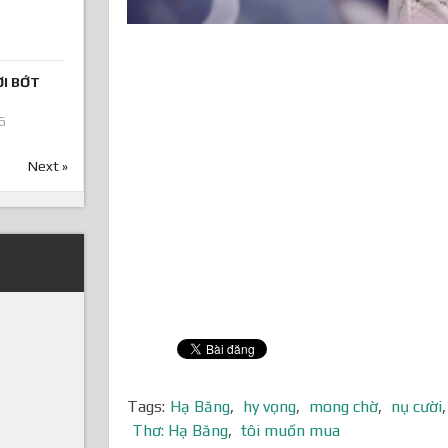
ƠI BỚT
6
Next »
Tags:
Hạ Băng
,
hy vọng
,
mong chờ
,
nụ cười
Thơ: Hạ Băng
,
tôi muốn mua