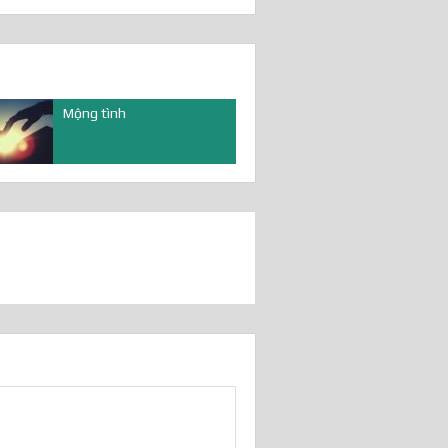
Mộng tình