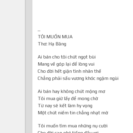
...
TÔI MUỐN MUA
Thơ: Hạ Băng
Ai bán cho tôi chút ngọt bùi
Mang về góp lại để lòng vui
Cho đời hết giận tình nhân thế
Chẳng phải sầu vương khóc ngậm ngùi
Ai bán hay không chút mộng mơ
Tôi mua giữ lấy để mong chờ
Từ nay sẽ kết làm hy vọng
Một chút niềm tin chẳng nhạt mờ
Tôi muốn tìm mua những nụ cười
Cho đời cạn nhé tiếng đầy vơi