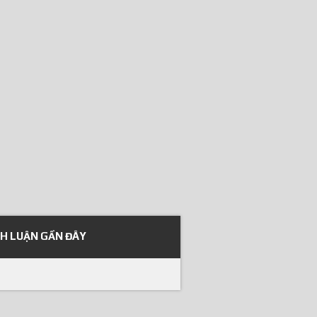
NH LUẬN GẦN ĐÂY