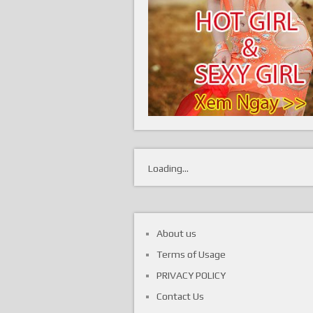
Loading...
About us
Terms of Usage
PRIVACY POLICY
Contact Us