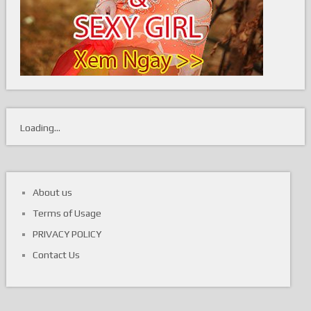
Loading...
About us
Terms of Usage
PRIVACY POLICY
Contact Us