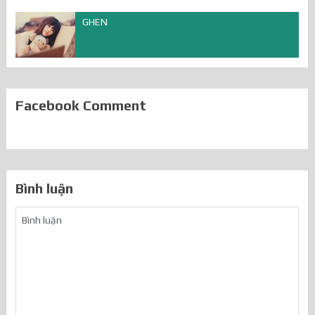
GHEN
Facebook Comment
Bình luận