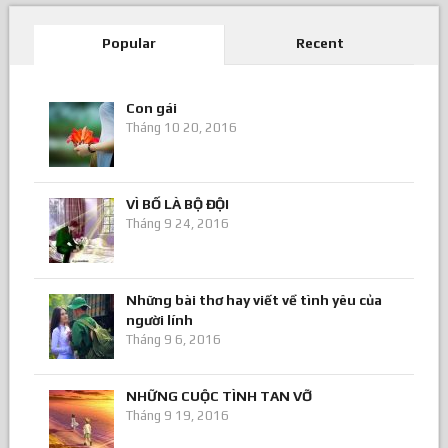
Popular
Recent
Con gái
Tháng 10 20, 2016
VÌ BỐ LÀ BỘ ĐỘI
Tháng 9 24, 2016
Những bài thơ hay viết về tình yêu của
người lính
Tháng 9 6, 2016
NHỮNG CUỘC TÌNH TAN VỠ
Tháng 9 19, 2016