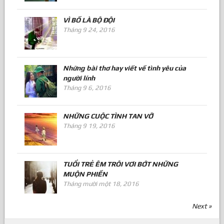
VÌ BỐ LÀ BỘ ĐỘI
Tháng 9 24, 2016
Những bài thơ hay viết về tình yêu của
người lính
Tháng 9 6, 2016
NHỮNG CUỘC TÌNH TAN VỠ
Tháng 9 19, 2016
TUỔI TRẺ ÊM TRÔI VƠI BỚT NHỮNG
MUỘN PHIỀN
Tháng mười một 18, 2016
Next »