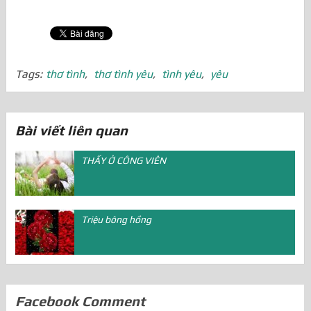
Tags:
thơ tình
,
thơ tình yêu
,
tình yêu
,
yêu
Bài viết liên quan
THẤY Ở CÔNG VIÊN
Triệu bông hồng
Facebook Comment