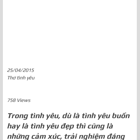
«
25/04/2015
Thơ tình yêu
758 Views
Trong tình yêu, dù là tình yêu buồn
hay là tình yêu đẹp thì cũng là
những cảm xúc, trải nghiệm đáng