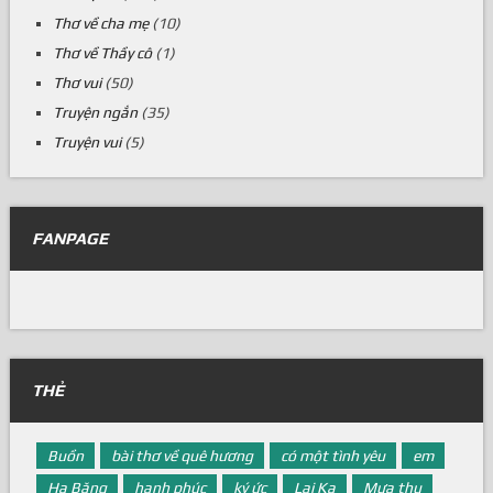
Thơ về cha mẹ
(10)
Thơ về Thầy cô
(1)
Thơ vui
(50)
Truyện ngắn
(35)
Truyện vui
(5)
FANPAGE
THẺ
Buồn
bài thơ về quê hương
có một tình yêu
em
Hạ Băng
hạnh phúc
ký ức
Lai Ka
Mưa thu