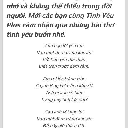
nhớ và không thể thiếu trong đời
người. Mới các bạn cùng Tình Yêu
Plus cảm nhận qua những bài thơ
tình yêu buồn nhé.
Anh ngỏ lời yêu em
Vào một đêm trăng khuyết
Bởi tình yêu tha thiết
Biết tròn trước đêm rằm.
Em vui lúc trăng tròn
Chạnh lòng khi trăng khuyết
Anh ơi anh có biết
Trăng hay tình lứa đôi?
Sao anh vội ngỏ lời
Vào một đêm trăng khuyết
Để bây giờ thầm tiếc