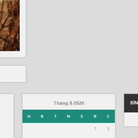
Tháng 8 2026
BÌ
H
B
T
N
S
B
C
1
2