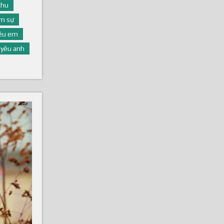
thu
m sự
yêu em
yêu anh