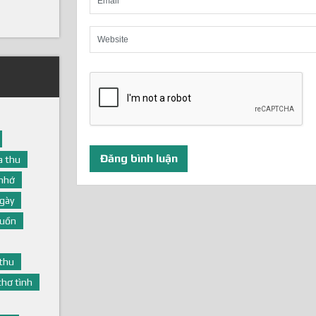
 thu
nhớ
gày
buồn
thu
thơ tình