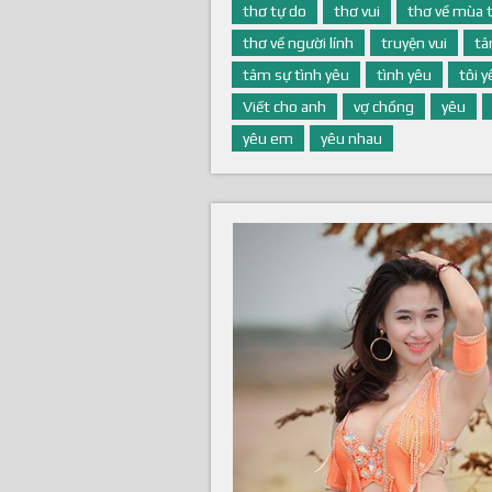
thơ tự do
thơ vui
thơ về mùa 
thơ về người lính
truyện vui
tâ
tâm sự tình yêu
tình yêu
tôi 
Viết cho anh
vợ chồng
yêu
yêu em
yêu nhau