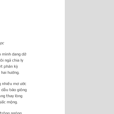
ọc
n mình dang dở
i ngả chia ly
ệt phân kỳ
 hai hướng.
g nhiều mơ ước
 dẫu bão giông
ng thay lòng
giấc mộng.
g trông ngóng