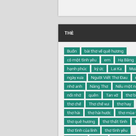
THẺ
Buồn
bài thơ về quê hương
có một tình yêu
em
Hạ Băng
hạnh phúc
ký ức
Lai Ka
Mưa
ngày xưa
Người Viết Thơ Đau
nhớ anh
Nàng Thơ
Nếu một n
nối nhớ
quên
Tan vỡ
thơ 
thơ chế
Thơ chế vui
thơ hay
thơ hài
thơ hài hước
thơ mùa 
thơ quê hương
thơ thất tình
thơ tình của lính
thơ tình yêu