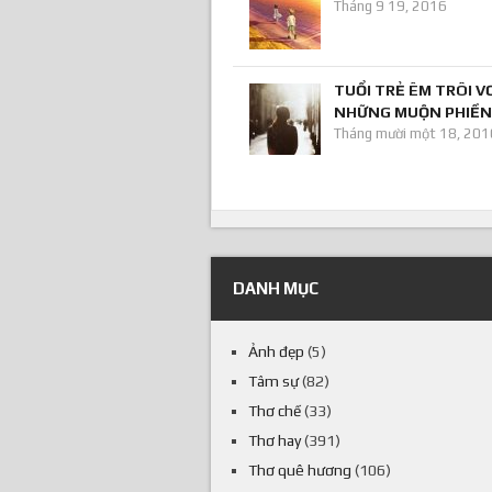
Tháng 9 19, 2016
TUỔI TRẺ ÊM TRÔI V
NHỮNG MUỘN PHIỀN
Tháng mười một 18, 201
DANH MỤC
Ảnh đẹp
(5)
Tâm sự
(82)
Thơ chế
(33)
Thơ hay
(391)
Thơ quê hương
(106)