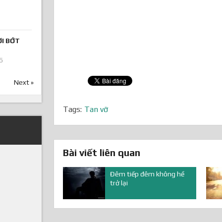
ƠI BỚT
6
Next »
Tags:
Tan vỡ
Bài viết liên quan
Đêm tiếp đêm không hề
trở lại