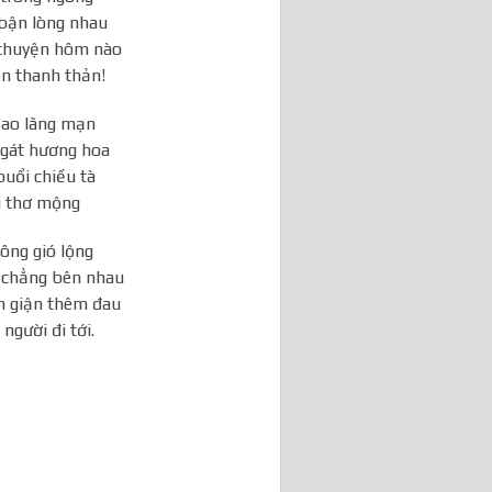
bận lòng nhau
chuyện hôm nào
n thanh thản!
sao lãng mạn
ngát hương hoa
uổi chiều tà
ời thơ mộng
ông gió lộng
 chẳng bên nhau
h giận thêm đau
người đi tới.