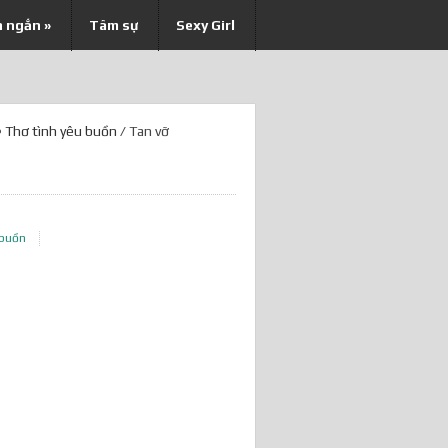
n ngắn
»
Tâm sự
Sexy Girl
•
Thơ tình yêu buồn
/ Tan vỡ
 buồn