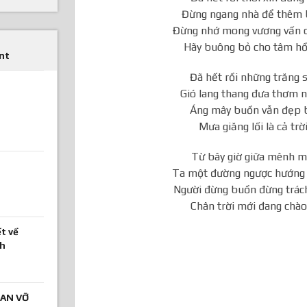
Đừng ngang nhà để thêm 
Đừng nhớ mong vương vấn 
Hãy buông bỏ cho tâm hồ
nt
Đã hết rồi những trăng 
Gió lang thang đưa thơm 
Áng mây buồn vẫn đẹp b
Mưa giăng lối là cả tr
Từ bây giờ giữa mênh m
Ta một đường ngược hướng
Người đừng buồn đừng trác
Chân trời mới đang chào 
t về
nh
AN VỠ