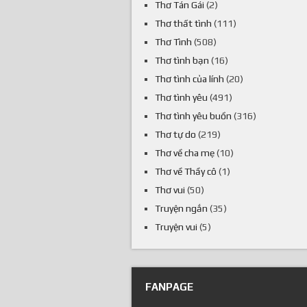
Thơ Tán Gái
(2)
Thơ thất tình
(111)
Thơ Tình
(508)
Thơ tình bạn
(16)
Thơ tình của lính
(20)
Thơ tình yêu
(491)
Thơ tình yêu buồn
(316)
Thơ tự do
(219)
Thơ về cha mẹ
(10)
Thơ về Thầy cô
(1)
Thơ vui
(50)
Truyện ngắn
(35)
Truyện vui
(5)
FANPAGE