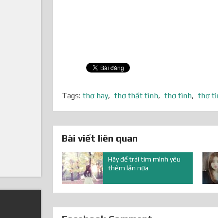
Tags:
thơ hay
,
thơ thất tình
,
thơ tình
,
thơ t
Bài viết liên quan
Hãy để trái tim mình yêu
thêm lần nữa