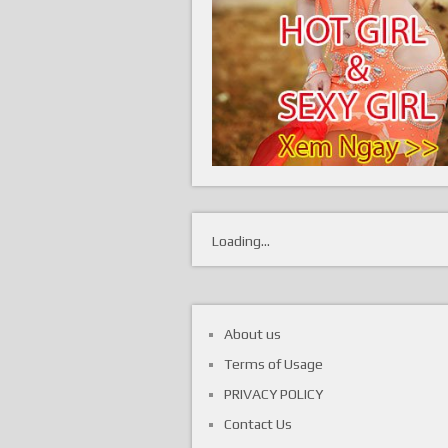
Loading...
About us
Terms of Usage
PRIVACY POLICY
Contact Us