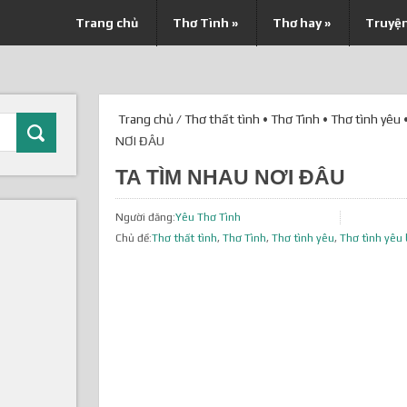
Trang chủ
Thơ Tình
»
Thơ hay
»
Truyệ
Trang chủ
/
Thơ thất tình
•
Thơ Tình
•
Thơ tình yêu
NƠI ĐÂU
TA TÌM NHAU NƠI ĐÂU
Người đăng:
Yêu Thơ Tình
Chủ đề:
Thơ thất tình
,
Thơ Tình
,
Thơ tình yêu
,
Thơ tình yêu