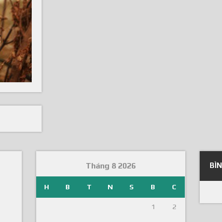
Tháng 8 2026
BÌ
H
B
T
N
S
B
C
1
2