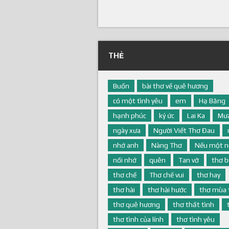
THẺ
Buồn
bài thơ về quê hương
có một tình yêu
em
Hạ Băng
hạnh phúc
ký ức
Lai Ka
Mưa
ngày xưa
Người Viết Thơ Đau
nhớ anh
Nàng Thơ
Nếu một n
nối nhớ
quên
Tan vỡ
thơ 
thơ chế
Thơ chế vui
thơ hay
thơ hài
thơ hài hước
thơ mùa 
thơ quê hương
thơ thất tình
thơ tình của lính
thơ tình yêu