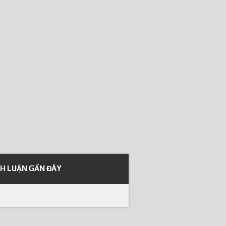
NH LUẬN GẦN ĐÂY