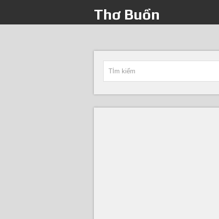
Thơ Buồn