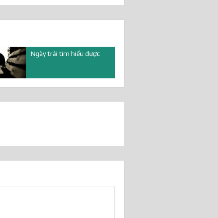
Ngày trái tim hiểu được