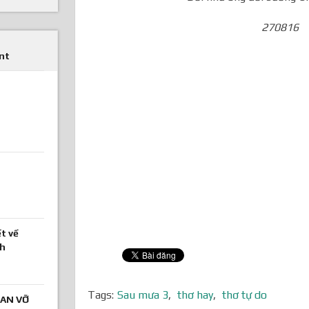
270816
nt
...
t về
nh
AN VỠ