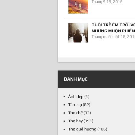
Tháng 9 19, 2016
TUỔI TRẺ ÊM TRÔI V
NHỮNG MUỘN PHIỀN
Tháng mười một 18, 201
DANH MỤC
Ảnh đẹp
(5)
Tâm sự
(82)
Thơ chế
(33)
Thơ hay
(391)
Thơ quê hương
(106)