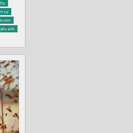
thu
m sự
yêu em
yêu anh