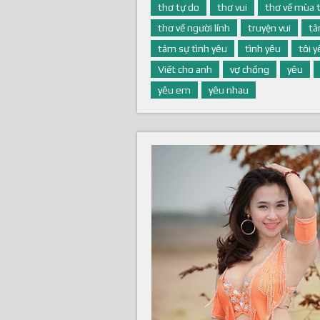
thơ tự do
thơ vui
thơ về mùa 
thơ về người lính
truyện vui
tâ
tâm sự tình yêu
tình yêu
tôi 
Viết cho anh
vợ chồng
yêu
yêu em
yêu nhau