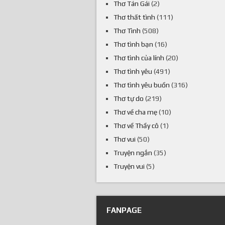
Thơ Tán Gái
(2)
Thơ thất tình
(111)
Thơ Tình
(508)
Thơ tình bạn
(16)
Thơ tình của lính
(20)
Thơ tình yêu
(491)
Thơ tình yêu buồn
(316)
Thơ tự do
(219)
Thơ về cha mẹ
(10)
Thơ về Thầy cô
(1)
Thơ vui
(50)
Truyện ngắn
(35)
Truyện vui
(5)
FANPAGE