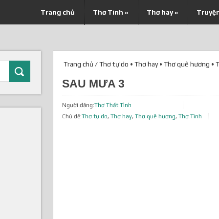
Trang chủ
Thơ Tình
»
Thơ hay
»
Truyệ
Trang chủ
/
Thơ tự do
•
Thơ hay
•
Thơ quê hương
•
T
SAU MƯA 3
Người đăng:
Thơ Thất Tình
Chủ đề:
Thơ tự do
,
Thơ hay
,
Thơ quê hương
,
Thơ Tình