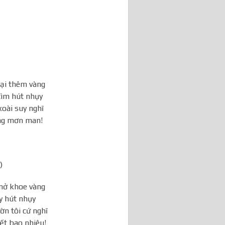
ại thêm vàng
tìm hút nhụy
oài suy nghĩ
ẳng mơn man!
)
nở khoe vàng
y hút nhụy
n tôi cứ nghĩ
ết bao nhiêu!