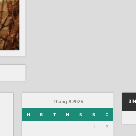
Tháng 8 2026
BÌ
H
B
T
N
S
B
C
1
2