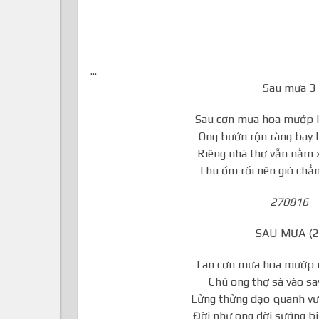
...
Sau mưa 3
Sau cơn mưa hoa mướp l
Ong bướn rộn ràng bay 
Riêng nhà thơ vẫn nằm x
Thu ốm rồi nên gió ch
270816
SAU MƯA (2
Tan cơn mưa hoa mướp 
Chú ong thợ sà vào sa
Lửng thửng dạo quanh vườ
Đời như ong đời sướng bi