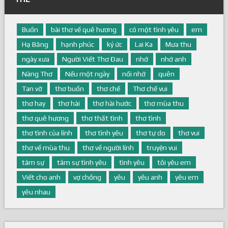
Buồn
bài thơ về quê hương
có một tình yêu
em
Hạ Băng
hạnh phúc
ký ức
Lai Ka
Mưa thu
ngày xưa
Người Viết Thơ Đau
nhớ
nhớ anh
Nàng Thơ
Nếu một ngày
nối nhớ
quên
Tan vỡ
thơ buồn
thơ chế
Thơ chế vui
thơ hay
thơ hài
thơ hài hước
thơ mùa thu
thơ quê hương
thơ thất tình
thơ tình
thơ tình của lính
thơ tình yêu
thơ tự do
thơ vui
thơ về mùa thu
thơ về người lính
truyện vui
tâm sự
tâm sự tình yêu
tình yêu
tôi yêu em
Viết cho anh
vợ chồng
yêu
yêu anh
yêu em
yêu nhau