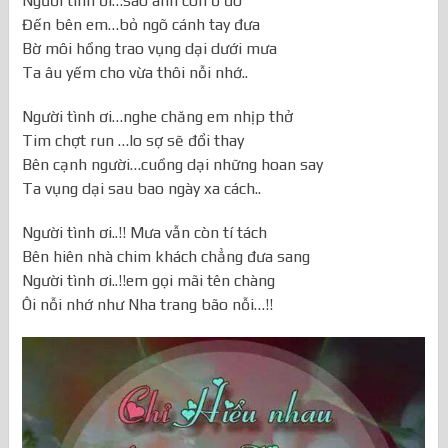
Người tình ơi…sao anh còn ở đó
Đến bên em…bỏ ngõ cánh tay đưa
Bờ môi hồng trao vụng dại dưới mưa
Ta âu yếm cho vừa thôi nỗi nhớ..
Người tình ơi…nghe chăng em nhịp thở
Tim chợt run …lo sợ sẽ đổi thay
Bên cạnh người…cuồng dại những hoan say
Ta vụng dại sau bao ngày xa cách..
Người tình ơi..!! Mưa vẫn còn tí tách
Bên hiên nhà chim khách chẳng đưa sang
Người tình ơi..!!em gọi mãi tên chàng
Ôi nỗi nhớ như Nha trang bão nỗi…!!