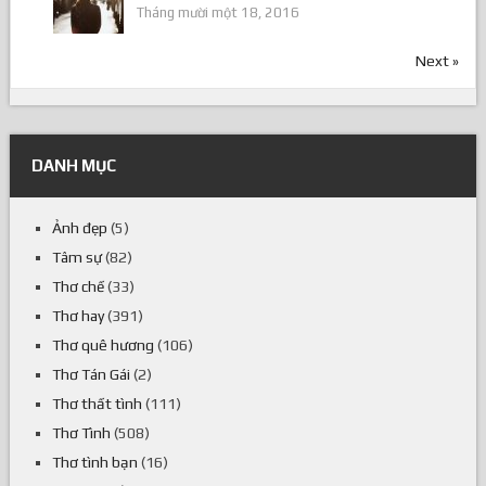
Tháng mười một 18, 2016
Next »
DANH MỤC
Ảnh đẹp
(5)
Tâm sự
(82)
Thơ chế
(33)
Thơ hay
(391)
Thơ quê hương
(106)
Thơ Tán Gái
(2)
Thơ thất tình
(111)
Thơ Tình
(508)
Thơ tình bạn
(16)