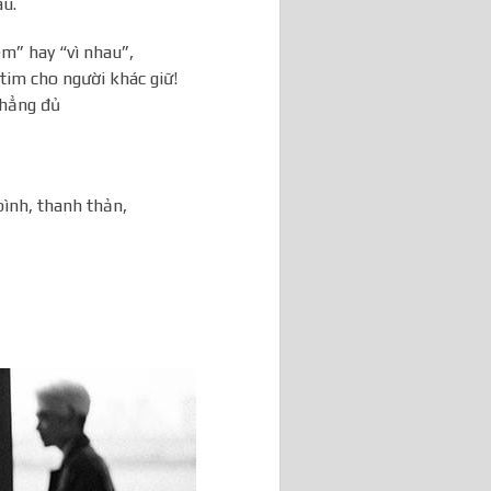
âu.
em” hay “vì nhau”,
tim cho người khác giữ!
chẳng đủ
,
bình, thanh thản,
”