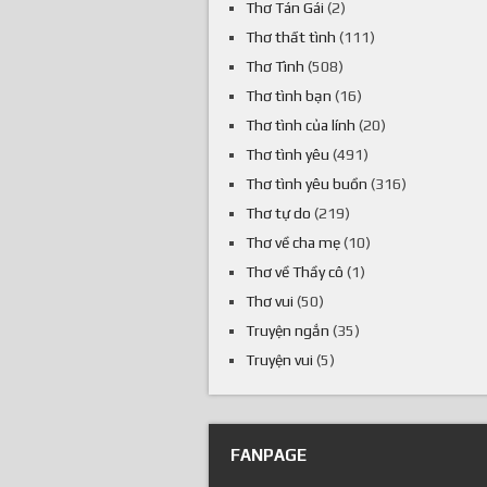
Thơ Tán Gái
(2)
Thơ thất tình
(111)
Thơ Tình
(508)
Thơ tình bạn
(16)
Thơ tình của lính
(20)
Thơ tình yêu
(491)
Thơ tình yêu buồn
(316)
Thơ tự do
(219)
Thơ về cha mẹ
(10)
Thơ về Thầy cô
(1)
Thơ vui
(50)
Truyện ngắn
(35)
Truyện vui
(5)
FANPAGE