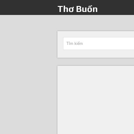
Thơ Buồn