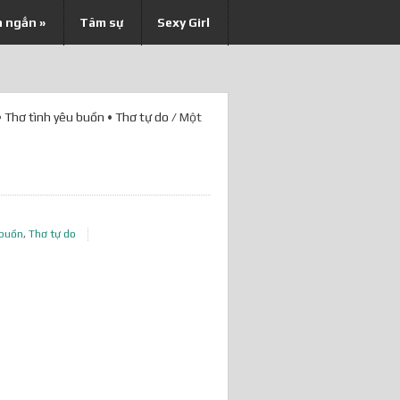
n ngắn
»
Tâm sự
Sexy Girl
•
Thơ tình yêu buồn
•
Thơ tự do
/ Một
 buồn
,
Thơ tự do