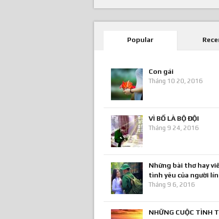
Popular
Rece
Con gái
Tháng 10 20, 2016
VÌ BỐ LÀ BỘ ĐỘI
Tháng 9 24, 2016
Những bài thơ hay viế
tình yêu của người lí
Tháng 9 6, 2016
NHỮNG CUỘC TÌNH T