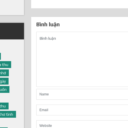
Bình luận
 thu
nhớ
gày
buồn
thu
thơ tình