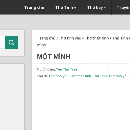
Trang chủ
Thơ Tình
»
Thơ hay
»
Truyệ
Trang chủ
/
Thơ tình yêu
•
Thơ thất tình
•
Thơ Tình
mình
MỘT MÌNH
Người đăng:
Yêu Thơ Tình
Chủ đề:
Thơ tình yêu
,
Thơ thất tình
,
Thơ Tình
,
Thơ tình yêu