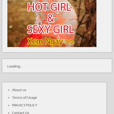
Loading...
About us
Terms of Usage
PRIVACY POLICY
Contact Us