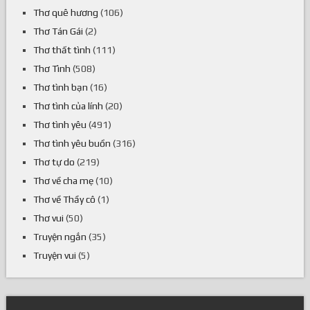
Thơ quê hương
(106)
Thơ Tán Gái
(2)
Thơ thất tình
(111)
Thơ Tình
(508)
Thơ tình bạn
(16)
Thơ tình của lính
(20)
Thơ tình yêu
(491)
Thơ tình yêu buồn
(316)
Thơ tự do
(219)
Thơ về cha mẹ
(10)
Thơ về Thầy cô
(1)
Thơ vui
(50)
Truyện ngắn
(35)
Truyện vui
(5)