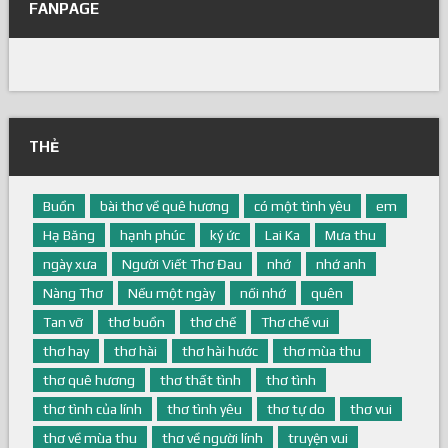
FANPAGE
THẺ
Buồn
bài thơ về quê hương
có một tình yêu
em
Hạ Băng
hạnh phúc
ký ức
Lai Ka
Mưa thu
ngày xưa
Người Viết Thơ Đau
nhớ
nhớ anh
Nàng Thơ
Nếu một ngày
nối nhớ
quên
Tan vỡ
thơ buồn
thơ chế
Thơ chế vui
thơ hay
thơ hài
thơ hài hước
thơ mùa thu
thơ quê hương
thơ thất tình
thơ tình
thơ tình của lính
thơ tình yêu
thơ tự do
thơ vui
thơ về mùa thu
thơ về người lính
truyện vui