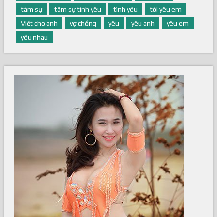
tâm sự
tâm sự tình yêu
tình yêu
tôi yêu em
Viết cho anh
vợ chồng
yêu
yêu anh
yêu em
yêu nhau