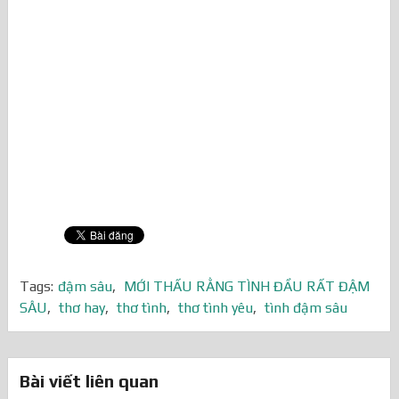
Tags:
đậm sâu
,
MỚI THẤU RẰNG TÌNH ĐẦU RẤT ĐẬM
SÂU
,
thơ hay
,
thơ tình
,
thơ tình yêu
,
tình đậm sâu
Bài viết liên quan